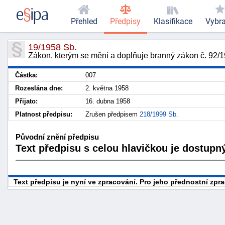
Přehled
Předpisy
Klasifikace
Vybr
19/1958 Sb.
Zákon, kterým se mění a doplňuje branný zákon č. 92/
Částka:
007
Rozeslána dne:
2. května 1958
Přijato:
16. dubna 1958
Platnost předpisu:
Zrušen předpisem
218/1999 Sb.
Původní znění předpisu
Text předpisu s celou hlavičkou je dostupný
Text předpisu je nyní ve zpracování. Pro jeho přednostní zp