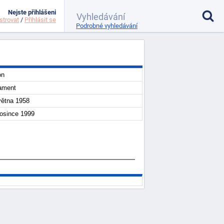
Nejste přihlášeni
strovat
/
Přihlásit se
Podrobné vyhledávání
on
ament
větna 1958
rosince 1999