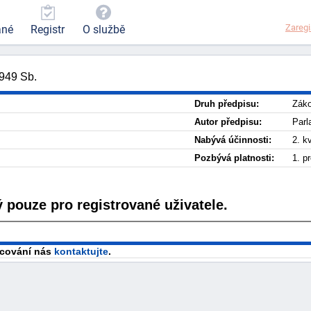
Zaregi
ané
Registr
O službě
1949 Sb.
Druh předpisu:
Zák
Autor předpisu:
Parl
Nabývá účinnosti:
2. k
Pozbývá platnosti:
1. p
 pouze pro registrované uživatele.
racování nás
kontaktujte
.