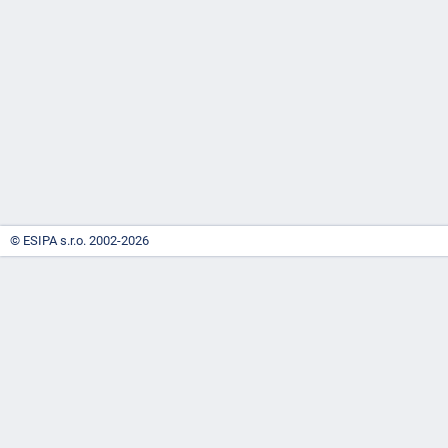
-
náhrady
© ESIPA s.r.o. 2002-2026