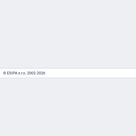
-
náhrady
© ESIPA s.r.o. 2002-2026