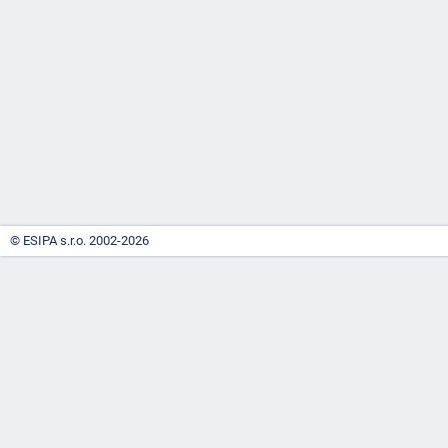
-
náhrady
© ESIPA s.r.o. 2002-2026