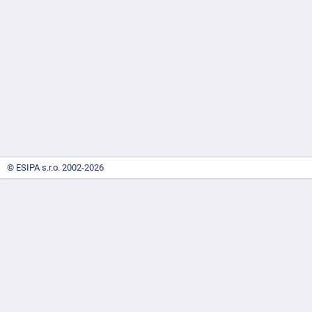
-
náhrady
© ESIPA s.r.o. 2002-2026