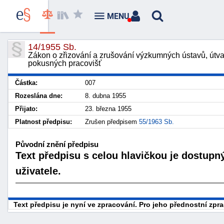
MENU
14/1955 Sb.
Zákon o zřizování a zrušování výzkumných ústavů, útv
pokusných pracovišť
Částka:
007
Rozeslána dne:
8. dubna 1955
Přijato:
23. března 1955
Platnost předpisu:
Zrušen předpisem
55/1963 Sb.
Původní znění předpisu
Text předpisu s celou hlavičkou je dostupn
uživatele.
Text předpisu je nyní ve zpracování. Pro jeho přednostní zp