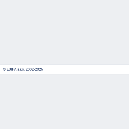
-
náhrady
© ESIPA s.r.o. 2002-2026