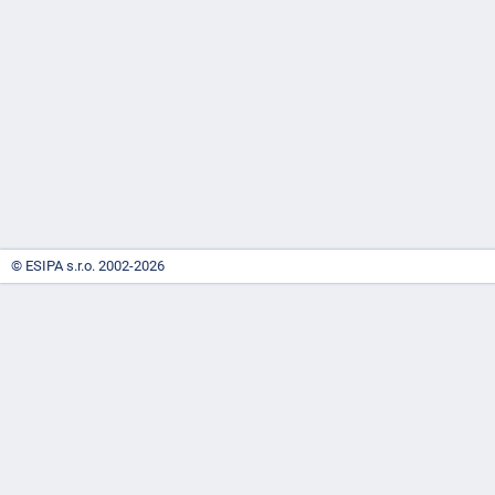
-
náhrady
© ESIPA s.r.o. 2002-2026