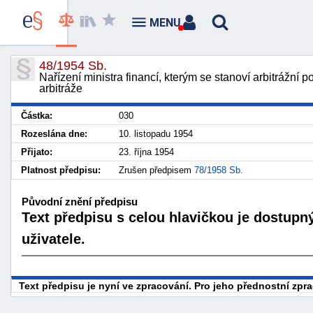
MENU
48/1954 Sb.
Nařízení ministra financí, kterým se stanoví arbitrážní p
arbitráže
Částka:
030
Rozeslána dne:
10. listopadu 1954
Přijato:
23. října 1954
Platnost předpisu:
Zrušen předpisem
78/1958 Sb.
Původní znění předpisu
Text předpisu s celou hlavičkou je dostupn
uživatele.
Text předpisu je nyní ve zpracování. Pro jeho přednostní zp