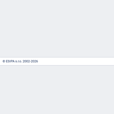
-
náhrady
© ESIPA s.r.o. 2002-2026