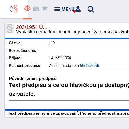
MENU
203/1954 Ú.l.
Vyhláška o opatřeních proti neplacení za dodávky výro
Částka:
119
Rozeslána dne:
Přijato:
14. září 1954
Platnost předpisu:
Zrušen předpisem
69/1958 Sb.
Původní znění předpisu
Text předpisu s celou hlavičkou je dostupn
uživatele.
Text předpisu je nyní ve zpracování. Pro jeho přednostní zp