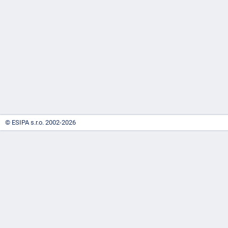
-
náhrady
© ESIPA s.r.o. 2002-2026