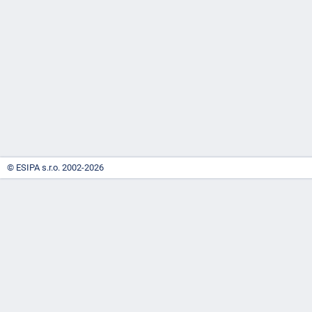
-
náhrady
© ESIPA s.r.o. 2002-2026