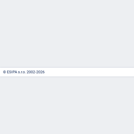
-
náhrady
© ESIPA s.r.o. 2002-2026