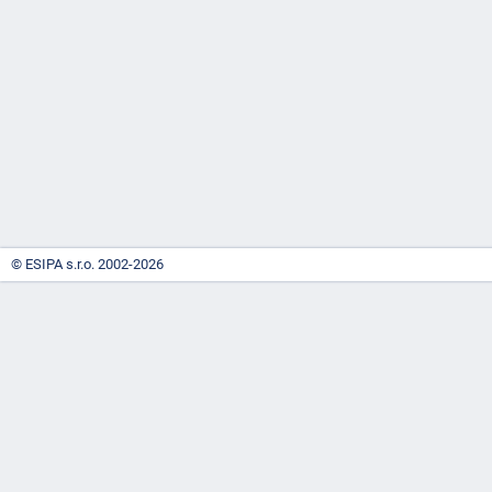
-
náhrady
© ESIPA s.r.o. 2002-2026