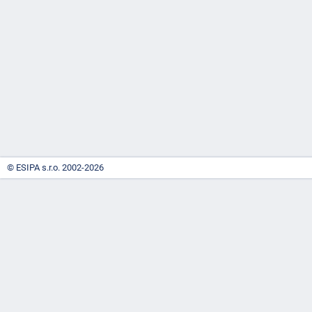
-
náhrady
© ESIPA s.r.o. 2002-2026