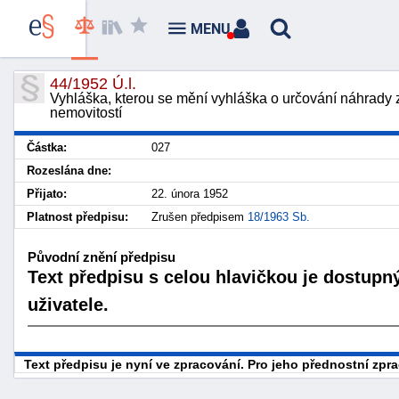
MENU
44/1952 Ú.l.
Vyhláška, kterou se mění vyhláška o určování náhrady 
nemovitostí
Částka:
027
Rozeslána dne:
Přijato:
22. února 1952
Platnost předpisu:
Zrušen předpisem
18/1963 Sb.
Původní znění předpisu
Text předpisu s celou hlavičkou je dostupn
uživatele.
Text předpisu je nyní ve zpracování. Pro jeho přednostní zp