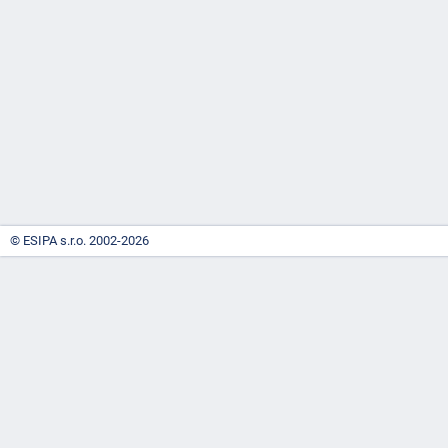
-
náhrady
© ESIPA s.r.o. 2002-2026