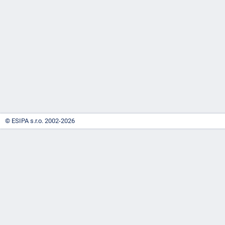
-
náhrady
© ESIPA s.r.o. 2002-2026