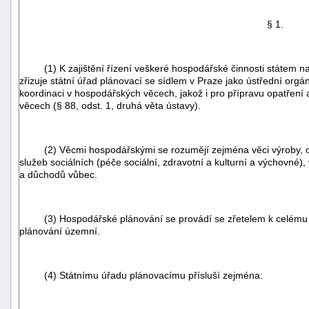
§ 1.
(1)
K zajištění řízení veškeré hospodářské činnosti státem 
zřizuje státní úřad plánovací se sídlem v Praze jako ústřední org
koordinaci v hospodářských věcech, jakož i pro přípravu opatření
věcech (§ 88, odst. 1, druhá věta ústavy).
(2)
Věcmi hospodářskými se rozumějí zejména věci výroby, o
služeb sociálních (péče sociální, zdravotní a kulturní a výchovné), 
a důchodů vůbec.
(3)
Hospodářské plánování se provádí se zřetelem k celému ú
plánování územní.
+náhrady
(4)
Státnímu úřadu plánovacímu přísluší zejména: