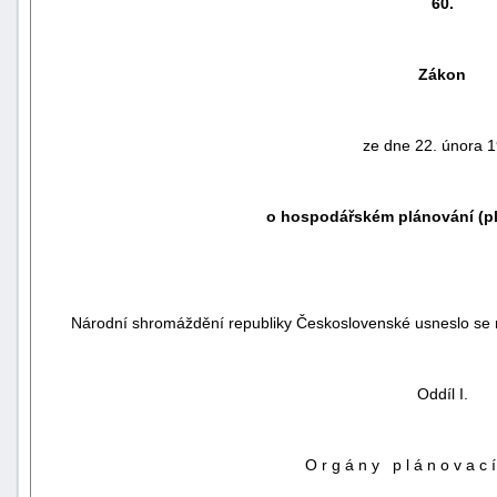
60.
Zákon
ze dne 22. února 
o hospodářském plánování (pl
náhrady
Národní shromáždění republiky Československé usneslo se 
škody
Oddíl I.
O r g á n y
p l á n o v a c í