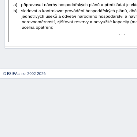
a)
připravovat návrhy hospodářských plánů a předkládat je vlá
b)
sledovat a kontrolovat provádění hospodářských plánů, dbát
jednotlivých úseků a odvětví národního hospodářství a navr
nerovnoměrností, zjišťovat reservy a nevyužité kapacity (mo
účelná opatření;
. . .
-
náhrady
© ESIPA s.r.o. 2002-2026