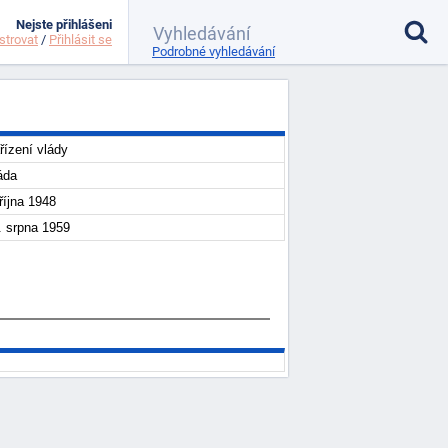
Nejste přihlášeni
strovat
/
Přihlásit se
Podrobné vyhledávání
řízení vlády
áda
 října 1948
. srpna 1959