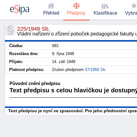
Přehled
Předpisy
Klasifikace
Vybr
225/1948 Sb.
Vládní nařízení o zřízení poboček pedagogické fakulty 
Částka:
083
Rozeslána dne:
9. října 1948
Přijato:
14. září 1948
Platnost předpisu:
Zrušen předpisem
57/1959 Sb.
Původní znění předpisu
Text předpisu s celou hlavičkou je dostupný
Text předpisu je nyní ve zpracování. Pro jeho přednostní zp