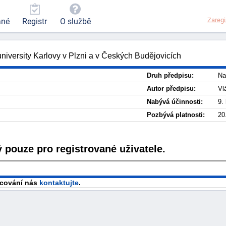
Zaregi
ané
Registr
O službě
university Karlovy v Plzni a v Českých Budějovicích
Druh předpisu:
Na
Autor předpisu:
Vl
Nabývá účinnosti:
9.
Pozbývá platnosti:
20
 pouze pro registrované uživatele.
racování nás
kontaktujte
.