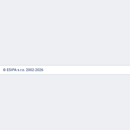
-
náhrady
© ESIPA s.r.o. 2002-2026