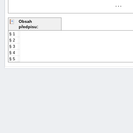
. . .
Obsah
předpisu:
§ 1
§ 2
§ 3
§ 4
§ 5
+náhrady