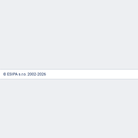
-
náhrady
© ESIPA s.r.o. 2002-2026