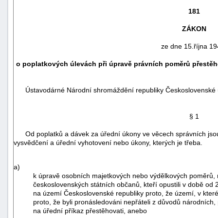
181
ZÁKON
ze dne 15.října 19
o poplatkových úlevách při úpravě právních poměrů přestěh
Ústavodárné Národní shromáždění republiky Československé u
§ 1
Od poplatků a dávek za úřední úkony ve věcech správních jsou o
náhrady
vysvědčení a úřední vyhotovení nebo úkony, kterých je třeba.
škody
a)
k úpravě osobních majetkových nebo výdělkových poměrů, n
československých státních občanů, kteří opustili v době od 
na území Československé republiky proto, že území, v které
proto, že byli pronásledováni nepřáteli z důvodů národních, 
na úřední příkaz přestěhovati, anebo