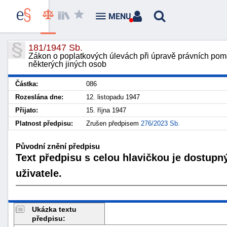
MENU
181/1947 Sb.
Zákon o poplatkových úlevách při úpravě právních pomě
některých jiných osob
Částka:
086
Rozeslána dne:
12. listopadu 1947
Přijato:
15. října 1947
Platnost předpisu:
Zrušen předpisem
276/2023 Sb.
Původní znění předpisu
Text předpisu s celou hlavičkou je dostupn
uživatele.
Ukázka textu
předpisu: