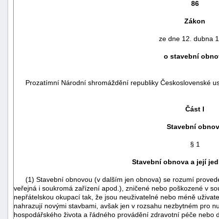
86
Zákon
ze dne 12. dubna 
o stavební obno
Prozatímní Národní shromáždění republiky Československé usn
Část I
Stavební obno
náhrady
§ 1
škody
Stavební obnova a její jed
(1) Stavební obnovou (v dalším jen obnova) se rozumí provedení
veřejná i soukromá zařízení apod.), zničené nebo poškozené v sou
nepřátelskou okupací tak, že jsou neuživatelné nebo méně uživate
nahrazují novými stavbami, avšak jen v rozsahu nezbytném pro nut
hospodářského života a řádného provádění zdravotní péče nebo d