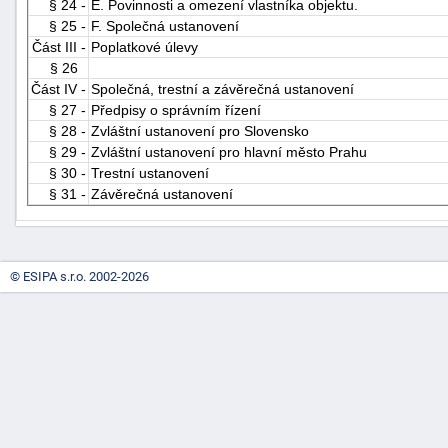
§ 24 -
E. Povinnosti a omezení vlastníka objektu.
"náhradě
§ 25 -
F. Společná ustanovení
škod"
Část III -
Poplatkové úlevy
§ 26
Část IV -
Společná, trestní a závěrečná ustanovení
§ 27 -
Předpisy o správním řízení
§ 28 -
Zvláštní ustanovení pro Slovensko
§ 29 -
Zvláštní ustanovení pro hlavní město Prahu
§ 30 -
Trestní ustanovení
§ 31 -
Závěrečná ustanovení
© ESIPA s.r.o. 2002-2026