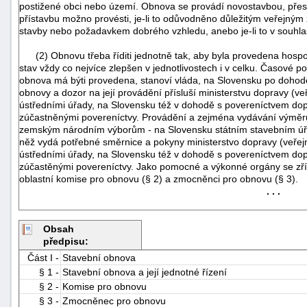
postižené obci nebo území. Obnova se provádí novostavbou, př
přístavbu možno provésti, je-li to odůvodněno důležitým veřejný
stavby nebo požadavkem dobrého vzhledu, anebo je-li to v souhl
(2) Obnovu třeba říditi jednotně tak, aby byla provedena hospod
stav vždy co nejvíce zlepšen v jednotlivostech i v celku. Časové poř
obnova má býti provedena, stanoví vláda, na Slovensku po dohod
obnovy a dozor na její provádění přísluší ministerstvu dopravy (
ústředními úřady, na Slovensku též v dohodě s povereníctvem dop
zúčastněnými povereníctvy. Provádění a zejména vydávání výměrů o
zemským národním výborům - na Slovensku státním stavebním úřa
něž vydá potřebné směrnice a pokyny ministerstvo dopravy (veře
ústředními úřady, na Slovensku též v dohodě s povereníctvem dop
zúčastěnými povereníctvy. Jako pomocné a výkonné orgány se zří
oblastní komise pro obnovu (§ 2) a zmocněnci pro obnovu (§ 3).
. . .
Obsah
+náhrady
předpisu:
Část I -
Stavební obnova
§ 1 -
Stavební obnova a její jednotné řízení
§ 2 -
Komise pro obnovu
§ 3 -
Zmocněnec pro obnovu