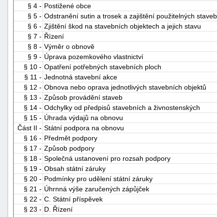
§ 4 -
Postižené obce
§ 5 -
Odstranění sutin a trosek a zajištění použitelných stave
§ 6 -
Zjištění škod na stavebních objektech a jejich stavu
§ 7 -
Řízení
§ 8 -
Výměr o obnově
§ 9 -
Úprava pozemkového vlastnictví
§ 10 -
Opatření potřebných stavebních ploch
§ 11 -
Jednotná stavební akce
-
§ 12 -
Obnova nebo oprava jednotlivých stavebních objektů
náhrady
§ 13 -
Způsob provádění staveb
§ 14 -
Odchylky od předpisů stavebních a živnostenských
§ 15 -
Úhrada výdajů na obnovu
Část II -
Státní podpora na obnovu
§ 16 -
Předmět podpory
§ 17 -
Způsob podpory
§ 18 -
Společná ustanovení pro rozsah podpory
§ 19 -
Obsah státní záruky
§ 20 -
Podmínky pro udělení státní záruky
§ 21 -
Úhrnná výše zaručených zápůjček
§ 22 -
C. Státní příspěvek
§ 23 -
D. Řízení