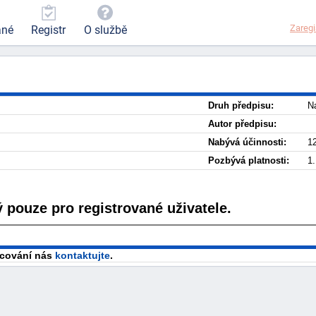
Zaregi
ané
Registr
O službě
Druh předpisu:
Na
Autor předpisu:
Nabývá účinnosti:
12
Pozbývá platnosti:
1
 pouze pro registrované uživatele.
racování nás
kontaktujte
.