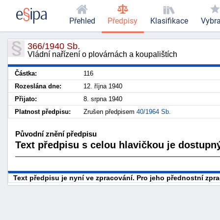
Přehled
Předpisy
Klasifikace
Vybr
366/1940 Sb.
Vládní nařízení o plovárnách a koupalištích
Částka:
116
Rozeslána dne:
12. října 1940
Přijato:
8. srpna 1940
Platnost předpisu:
Zrušen předpisem
40/1964 Sb.
Původní znění předpisu
Text předpisu s celou hlavičkou je dostupný
Text předpisu je nyní ve zpracování. Pro jeho přednostní zp