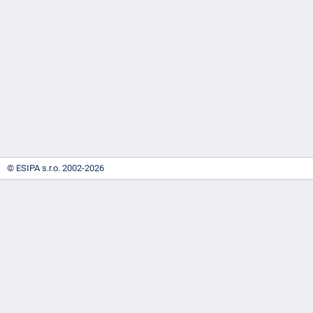
-
náhrady
© ESIPA s.r.o. 2002-2026