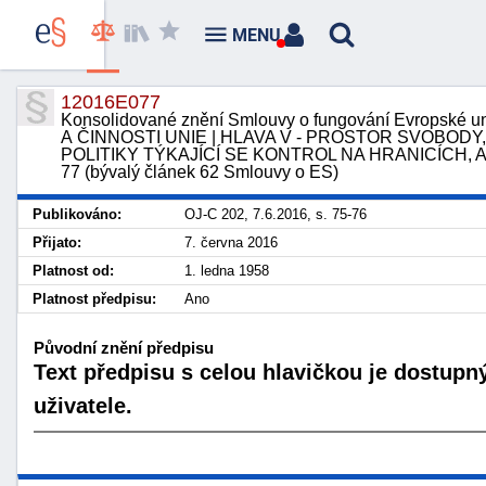
MENU
12016E077
Konsolidované znění Smlouvy o fungování Evropské 
A ČINNOSTI UNIE | HLAVA V - PROSTOR SVOBODY,
POLITIKY TÝKAJÍCÍ SE KONTROL NA HRANICÍCH, A
77 (bývalý článek 62 Smlouvy o ES)
Publikováno:
OJ-C 202, 7.6.2016, s. 75-76
Přijato:
7. června 2016
Platnost od:
1. ledna 1958
Platnost předpisu:
Ano
Původní znění předpisu
Text předpisu s celou hlavičkou je dostupn
uživatele.