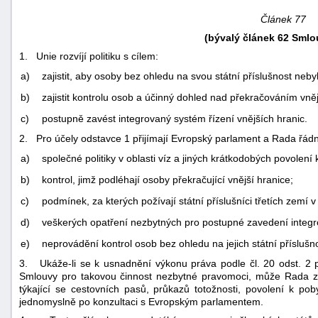
Článek 77
(bývalý článek 62 Smlo
1. Unie rozvíjí politiku s cílem:
a)
zajistit, aby osoby bez ohledu na svou státní příslušnost neby
b)
zajistit kontrolu osob a účinný dohled nad překračováním vněj
c)
postupně zavést integrovaný systém řízení vnějších hranic.
2. Pro účely odstavce 1 přijímají Evropský parlament a Rada řádn
a)
společné politiky v oblasti víz a jiných krátkodobých povolení 
b)
kontrol, jimž podléhají osoby překračující vnější hranice;
c)
podmínek, za kterých požívají státní příslušníci třetích zemí
náhrady
škody
d)
veškerých opatření nezbytných pro postupné zavedení integr
e)
neprovádění kontrol osob bez ohledu na jejich státní příslušno
3. Ukáže-li se k usnadnění výkonu práva podle čl. 20 odst. 2 p
Smlouvy pro takovou činnost nezbytné pravomoci, může Rada zvl
týkající se cestovních pasů, průkazů totožnosti, povolení k p
jednomyslně po konzultaci s Evropským parlamentem.