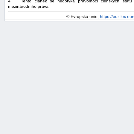
4. Tento článek se nedotýká pravomoci členských států
mezinárodního práva.
© Evropská unie,
https://eur-lex.eu
+náhrady