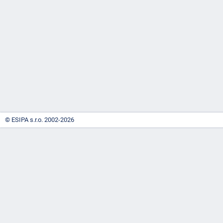
-
náhrady
© ESIPA s.r.o. 2002-2026