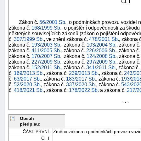
Čl. I
Zákon č.
56/2001 Sb.
, o podmínkách provozu vozidel
zákona č.
168/1999 Sb.
, o pojištění odpovědnosti za ško
některých souvisejících zákonů (zákon o pojištění odpovědn
č.
307/1999 Sb.
, ve znění zákona č.
478/2001 Sb.
, zákona 
zákona č.
193/2003 Sb.
, zákona č.
103/2004 Sb.
, zákona č
zákona č.
411/2005 Sb.
, zákona č.
226/2006 Sb.
, zákona č
zákona č.
170/2007 Sb.
, zákona č.
124/2008 Sb.
, zákona č
zákona č.
227/2009 Sb.
, zákona č.
297/2009 Sb.
, zákona č
zákona č.
152/2011 Sb.
, zákona č.
341/2011 Sb.
, zákona č.
č.
169/2013 Sb.
, zákona č.
239/2013 Sb.
, zákona č.
243/20
č.
63/2017 Sb.
, zákona č.
183/2017 Sb.
, zákona č.
193/201
č.
52/2020 Sb.
, zákona č.
337/2020 Sb.
, zákona č.
543/202
č.
418/2021 Sb.
, zákona č.
178/2022 Sb.
a zákona č.
217/2
. . .
+náhrady
Obsah
předpisu:
ČÁST PRVNÍ -
Změna zákona o podmínkách provozu vozid
Čl. I