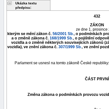
Ukázka textu
předpisu:
432
ZÁKON
ze dne 1. prosince
kterým se mění zákon č.
56/2001 Sb.
, o podmínkách pr
a o změně zákona č.
168/1999 Sb.
, o pojištění odpo
vozidla a o změně některých souvisejících zákonů (z
vozidla), ve znění zákona č.
307/1999 Sb.
, ve znění pozd
Parlament se usnesl na tomto zákoně České republiky
náhrady
škody
ČÁST PRVNÍ
Změna zákona o podmínkách provozu vozid