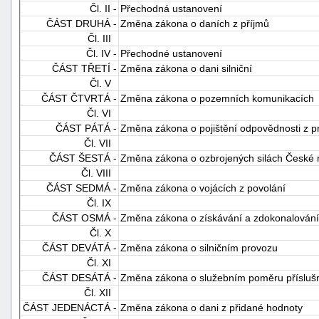
Čl. II -
Přechodná ustanovení
ČÁST DRUHÁ -
Změna zákona o daních z příjmů
Čl. III
Čl. IV -
Přechodné ustanovení
ČÁST TŘETÍ -
Změna zákona o dani silniční
Čl. V
ČÁST ČTVRTÁ -
Změna zákona o pozemních komunikacích
Čl. VI
-
ČÁST PÁTÁ -
Změna zákona o pojištění odpovědnosti z p
náhrady
Čl. VII
ČÁST ŠESTÁ -
Změna zákona o ozbrojených silách České r
Čl. VIII
ČÁST SEDMÁ -
Změna zákona o vojácích z povolání
Čl. IX
ČÁST OSMÁ -
Změna zákona o získávání a zdokonalování o
Čl. X
ČÁST DEVÁTÁ -
Změna zákona o silničním provozu
Čl. XI
ČÁST DESÁTÁ -
Změna zákona o služebním poměru příslušn
Čl. XII
ČÁST JEDENÁCTÁ -
Změna zákona o dani z přidané hodnoty