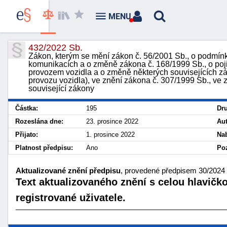
MENU
432/2022 Sb.
Zákon, kterým se mění zákon č. 56/2001 Sb., o podmí
komunikacích a o změně zákona č. 168/1999 Sb., o po
provozem vozidla a o změně některých souvisejících zá
provozu vozidla), ve znění zákona č. 307/1999 Sb., ve z
související zákony
Částka:
195
Dru
Rozeslána dne:
23. prosince 2022
Aut
Přijato:
1. prosince 2022
Nab
Platnost předpisu:
Ano
Poz
Aktualizované znění předpisu
, provedené předpisem 30/2024 
Text aktualizovaného znění s celou hlavičk
registrované uživatele.