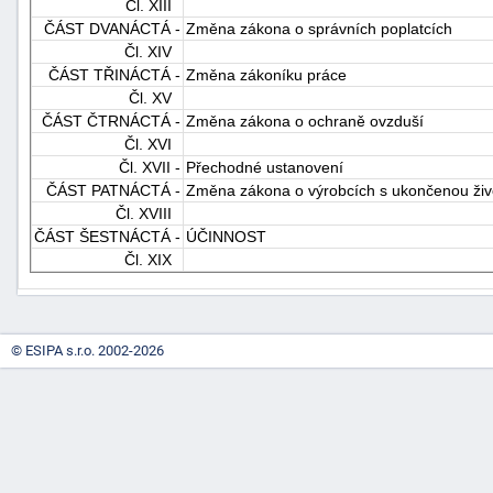
Čl. XIII
"náhradě
ČÁST DVANÁCTÁ -
Změna zákona o správních poplatcích
škod"
Čl. XIV
ČÁST TŘINÁCTÁ -
Změna zákoníku práce
Čl. XV
ČÁST ČTRNÁCTÁ -
Změna zákona o ochraně ovzduší
Čl. XVI
Čl. XVII -
Přechodné ustanovení
ČÁST PATNÁCTÁ -
Změna zákona o výrobcích s ukončenou živ
Čl. XVIII
ČÁST ŠESTNÁCTÁ -
ÚČINNOST
Čl. XIX
© ESIPA s.r.o. 2002-2026