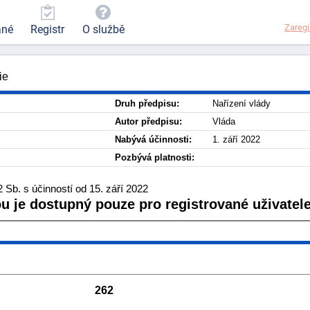
Zaregi
ané
Registr
O službě
ie
Druh předpisu:
Nařízení vlády
Autor předpisu:
Vláda
Nabývá účinnosti:
1. září 2022
Pozbývá platnosti:
Sb. s účinností od 15. září 2022
ou je dostupný pouze pro registrované uživatele
262