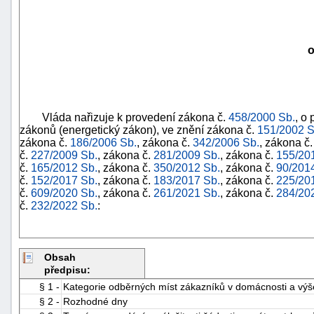
o
Vláda nařizuje k provedení zákona č.
458/2000 Sb.
, o
zákonů (energetický zákon), ve znění zákona č.
151/2002 S
zákona č.
186/2006 Sb.
, zákona č.
342/2006 Sb.
, zákona č
č.
227/2009 Sb.
, zákona č.
281/2009 Sb.
, zákona č.
155/20
č.
165/2012 Sb.
, zákona č.
350/2012 Sb.
, zákona č.
90/201
č.
152/2017 Sb.
, zákona č.
183/2017 Sb.
, zákona č.
225/20
č.
609/2020 Sb.
, zákona č.
261/2021 Sb.
, zákona č.
284/20
č.
232/2022 Sb.
:
Obsah
předpisu:
§ 1 -
Kategorie odběrných míst zákazníků v domácnosti a výš
§ 2 -
Rozhodné dny