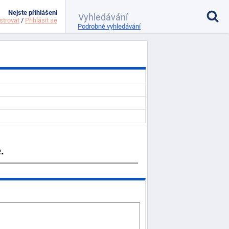
Nejste přihlášeni
strovat
/
Přihlásit se
Podrobné vyhledávání
.