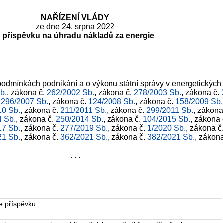
NAŘÍZENÍ VLÁDY
ze dne 24. srpna 2022
 příspěvku na úhradu nákladů za energie
 podmínkách podnikání a o výkonu státní správy v energetických
b.
, zákona č.
262/2002 Sb.
, zákona č.
278/2003 Sb.
, zákona č.
.
296/2007 Sb.
, zákona č.
124/2008 Sb.
, zákona č.
158/2009 Sb.
10 Sb.
, zákona č.
211/2011 Sb.
, zákona č.
299/2011 Sb.
, zákona
4 Sb.
, zákona č.
250/2014 Sb.
, zákona č.
104/2015 Sb.
, zákona 
17 Sb.
, zákona č.
277/2019 Sb.
, zákona č.
1/2020 Sb.
, zákona č
21 Sb.
, zákona č.
362/2021 Sb.
, zákona č.
382/2021 Sb.
, zákon
. . .
e příspěvku