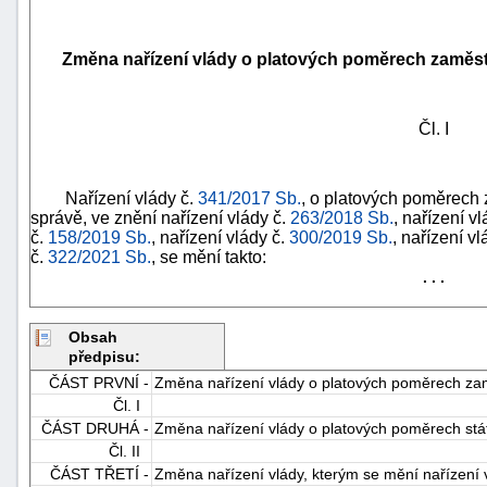
Změna nařízení vlády o platových poměrech zaměst
Čl. I
Nařízení vlády č.
341/2017 Sb.
, o platových poměrech
správě, ve znění nařízení vlády č.
263/2018 Sb.
, nařízení v
č.
158/2019 Sb.
, nařízení vlády č.
300/2019 Sb.
, nařízení vl
č.
322/2021 Sb.
, se mění takto:
. . .
Obsah
předpisu:
+náhrady
ČÁST PRVNÍ -
Změna nařízení vlády o platových poměrech za
Čl. I
ČÁST DRUHÁ -
Změna nařízení vlády o platových poměrech st
Čl. II
ČÁST TŘETÍ -
Změna nařízení vlády, kterým se mění nařízení