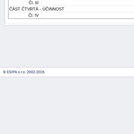
Čl. III
ČÁST ČTVRTÁ -
ÚČINNOST
Čl. IV
-
náhrady
© ESIPA s.r.o. 2002-2026