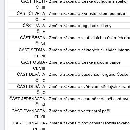
ČÁST TŘETÍ -
Změna zákona o České obchodní inspekci
Čl. III
ČÁST ČTVRTÁ -
Změna zákona o živnostenském podnikání
Čl. IV
ČÁST PÁTÁ -
Změna zákona o regulaci reklamy
Čl. V
ČÁST ŠESTÁ -
Změna zákona o spořitelních a úvěrních dr
Čl. VI
-
ČÁST SEDMÁ -
Změna zákona o některých službách informa
Čl. VII
náhrady
ČÁST OSMÁ -
Změna zákona o České národní bance
Čl. VIII
ČÁST DEVÁTÁ -
Změna zákona o působnosti orgánů České re
Čl. IX
ČÁST DESÁTÁ -
Změna zákona o ověřování střelných zbraní 
Čl. X
ČÁST JEDENÁCTÁ -
Změna zákona o ochraně veřejného zdraví
Čl. XI
ČÁST DVANÁCTÁ -
Změna zákona o veterinární péči
Čl. XII
ČÁST TŘINÁCTÁ -
Změna zákona o provozování rozhlasového a
Čl. XIII