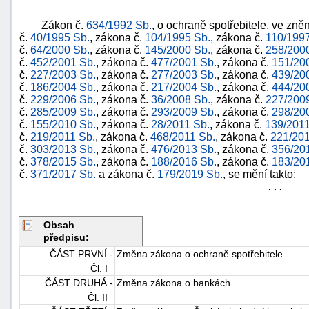
Zákon č.
634/1992 Sb.
, o ochraně spotřebitele, ve zně
č.
40/1995 Sb.
, zákona č.
104/1995 Sb.
, zákona č.
110/1997
č.
64/2000 Sb.
, zákona č.
145/2000 Sb.
, zákona č.
258/200
č.
452/2001 Sb.
, zákona č.
477/2001 Sb.
, zákona č.
151/20
č.
227/2003 Sb.
, zákona č.
277/2003 Sb.
, zákona č.
439/20
č.
186/2004 Sb.
, zákona č.
217/2004 Sb.
, zákona č.
444/20
č.
229/2006 Sb.
, zákona č.
36/2008 Sb.
, zákona č.
227/200
č.
285/2009 Sb.
, zákona č.
293/2009 Sb.
, zákona č.
298/20
č.
155/2010 Sb.
, zákona č.
28/2011 Sb.
, zákona č.
139/2011
č.
219/2011 Sb.
, zákona č.
468/2011 Sb.
, zákona č.
221/201
č.
303/2013 Sb.
, zákona č.
476/2013 Sb.
, zákona č.
356/20
č.
378/2015 Sb.
, zákona č.
188/2016 Sb.
, zákona č.
183/20
č.
371/2017 Sb.
a zákona č.
179/2019 Sb.
, se mění takto:
. . .
Obsah
+náhrady
předpisu:
ČÁST PRVNÍ -
Změna zákona o ochraně spotřebitele
Čl. I
ČÁST DRUHÁ -
Změna zákona o bankách
Čl. II