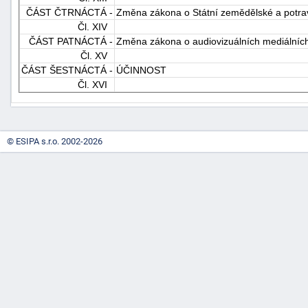
ČÁST ČTRNÁCTÁ -
Změna zákona o Státní zemědělské a potrav
"náhradě
Čl. XIV
škod"
ČÁST PATNÁCTÁ -
Změna zákona o audiovizuálních mediálníc
Čl. XV
ČÁST ŠESTNÁCTÁ -
ÚČINNOST
Čl. XVI
© ESIPA s.r.o. 2002-2026