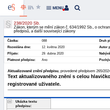
MENU
238/2020 Sb.
Zákon, kterým se mění zákon č. 634/1992 Sb., o ochraně
předpisů, a další související zákony
Částka:
088
Druh p
Rozeslána dne:
12. května 2020
Autor 
Přijato:
29. dubna 2020
Nabývá
Platnost předpisu:
Ano
Pozbýv
Aktualizované znění předpisu
, provedené předpisem 265/2024 
Text aktualizovaného znění s celou hlavičk
registrované uživatele.
Ukázka textu
předpisu: