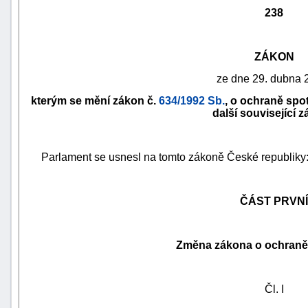
238
ZÁKON
ze dne 29. dubna 
kterým se mění zákon č.
634/1992 Sb.
, o ochraně spot
další související 
Parlament se usnesl na tomto zákoně České republiky
náhrady
ČÁST PRVNÍ
škody
Změna zákona o ochraně 
Čl. I