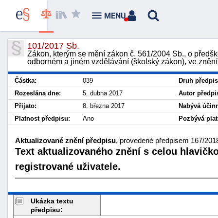
MENU
101/2017 Sb.
Zákon, kterým se mění zákon č. 561/2004 Sb., o předšk
odborném a jiném vzdělávání (školský zákon), ve znění
Částka:
039
Druh předpis
Rozeslána dne:
5. dubna 2017
Autor předpi
Přijato:
8. března 2017
Nabývá účinn
Platnost předpisu:
Ano
Pozbývá plat
Aktualizované znění předpisu
, provedené předpisem 167/2018 
Text aktualizovaného znění s celou hlavičk
registrované uživatele.
Ukázka textu
předpisu: