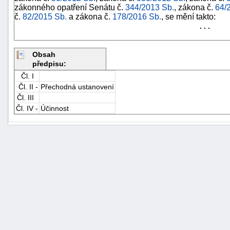
zákonného opatření Senátu č.
344/2013 Sb.
, zákona č.
64/
č.
82/2015 Sb.
a zákona č.
178/2016 Sb.
, se mění takto:
. . .
Obsah
předpisu:
Čl. I
Čl. II -
Přechodná ustanovení
Čl. III
Čl. IV -
Účinnost
+náhrady