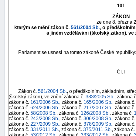
101
ZÁKON
ze dne 8. března 
kterým se mění zákon č.
561/2004 Sb.
, o předškolním
a jiném vzdělávání (školský zákon), ve
Parlament se usnesl na tomto zákoně České republiky
Čl. I
náhrady
Zákon č.
561/2004 Sb.
, o předškolním, základním, stř
škody
(školský zákon), ve znění zákona č.
383/2005 Sb.
, zákona 
zákona č.
161/2006 Sb.
, zákona č.
165/2006 Sb.
, zákona č
zákona č.
624/2006 Sb.
, zákona č.
217/2007 Sb.
, zákona č
zákona č.
58/2008 Sb.
, zákona č.
126/2008 Sb.
, zákona č.
zákona č.
243/2008 Sb.
, zákona č.
306/2008 Sb.
, zákona č
zákona č.
227/2009 Sb.
, zákona č.
378/2009 Sb.
, zákona č
zákona č.
331/2011 Sb.
, zákona č.
375/2011 Sb.
, zákona č.
zákona č.
53/2012 Sb.
, zákona č.
333/2012 Sb.
, zákona č.