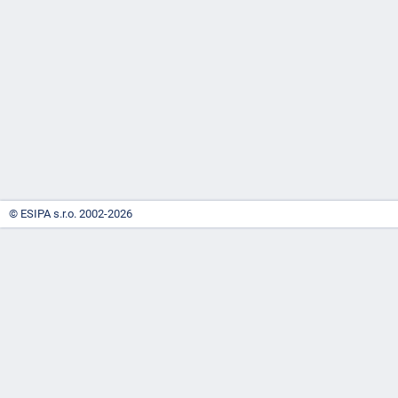
-
náhrady
© ESIPA s.r.o. 2002-2026