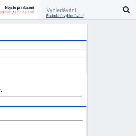
Nejste přihlášeni
strovat
/
Přihlásit se
Podrobné vyhledávání
.