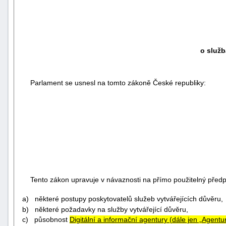
o služb
Parlament se usnesl na tomto zákoně České republiky:
Tento zákon upravuje v návaznosti na přímo použitelný předpi
a) některé postupy poskytovatelů služeb vytvářejících důvěru,
b) některé požadavky na služby vytvářející důvěru,
c) působnost
Digitální a informační agentury (dále jen „Agentu