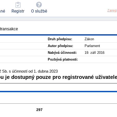
Zaregi
ané
Registr
O službě
 transakce
Druh předpisu:
Zákon
Autor předpisu:
Parlament
Nabývá účinnosti:
19. září 2016
Pozbývá platnosti:
 Sb. s účinností od 1. dubna 2023
ou je dostupný pouze pro registrované uživatele
297