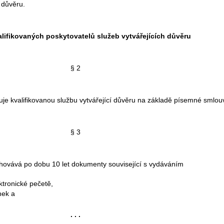
 důvěru.
lifikovaných poskytovatelů služeb vytvářejících důvěru
§ 2
e kvalifikovanou službu vytvářející důvěru na základě písemné smlou
§ 3
hovává po dobu 10 let dokumenty související s vydáváním
ktronické pečetě,
nek a
. . .