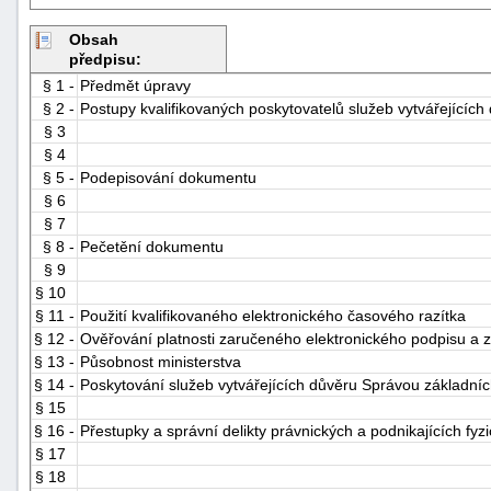
Obsah
předpisu:
§ 1 -
Předmět úpravy
§ 2 -
Postupy kvalifikovaných poskytovatelů služeb vytvářejících
§ 3
§ 4
§ 5 -
Podepisování dokumentu
§ 6
§ 7
§ 8 -
Pečetění dokumentu
§ 9
§ 10
§ 11 -
Použití kvalifikovaného elektronického časového razítka
§ 12 -
Ověřování platnosti zaručeného elektronického podpisu a 
§ 13 -
Působnost ministerstva
§ 14 -
Poskytování služeb vytvářejících důvěru Správou základníc
§ 15
§ 16 -
Přestupky a správní delikty právnických a podnikajících fyz
§ 17
§ 18