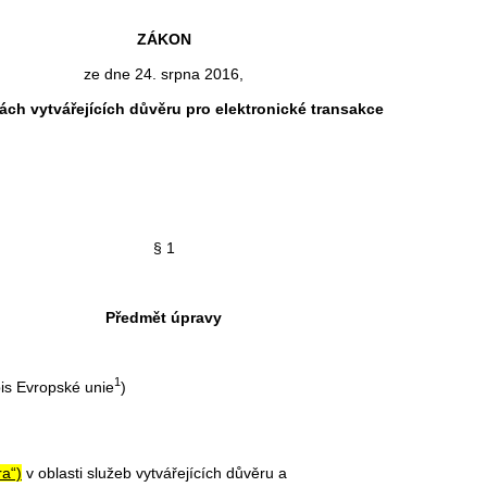
ZÁKON
ze dne 24. srpna 2016,
ách vytvářejících důvěru pro elektronické transakce
§ 1
Předmět úpravy
1
s Evropské unie
)
ra“)
v oblasti služeb vytvářejících důvěru a