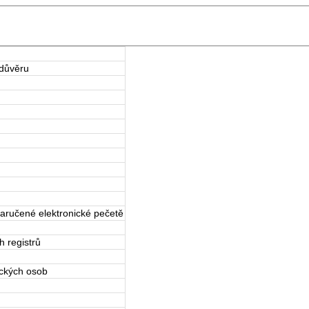
 důvěru
zaručené elektronické pečetě
h registrů
ických osob