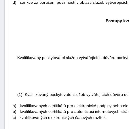
d) sankce za porušení povinností v oblasti služeb vytvářejících
Postupy kva
Kvalifikovaný poskytovatel služeb vytvářejících důvěru poskytuj
(1) Kvalifikovaný poskytovatel služeb vytvářejících důvěru uc
a) kvalifikovaných certifikátů pro elektronické podpisy nebo ele
b) kvalifikovaných certifikátů pro autentizaci internetových strá
c) kvalifikovaných elektronických časových razítek.