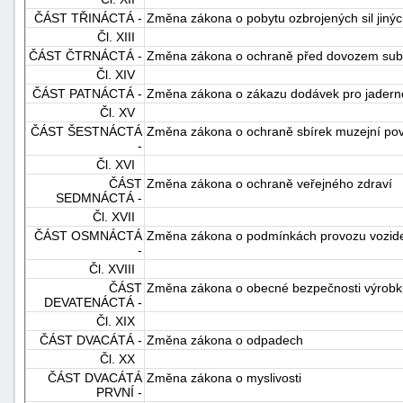
ČÁST TŘINÁCTÁ -
Změna zákona o pobytu ozbrojených sil jinýc
"náhradě
Čl. XIII
škod"
ČÁST ČTRNÁCTÁ -
Změna zákona o ochraně před dovozem sub
Čl. XIV
ČÁST PATNÁCTÁ -
Změna zákona o zákazu dodávek pro jaderno
Čl. XV
ČÁST ŠESTNÁCTÁ
Změna zákona o ochraně sbírek muzejní po
-
Čl. XVI
ČÁST
Změna zákona o ochraně veřejného zdraví
SEDMNÁCTÁ -
Čl. XVII
ČÁST OSMNÁCTÁ
Změna zákona o podmínkách provozu vozide
-
Čl. XVIII
ČÁST
Změna zákona o obecné bezpečnosti výrobk
DEVATENÁCTÁ -
Čl. XIX
ČÁST DVACÁTÁ -
Změna zákona o odpadech
Čl. XX
ČÁST DVACÁTÁ
Změna zákona o myslivosti
PRVNÍ -