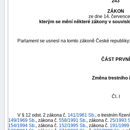
243
ZÁKON
ze dne 14. července
kterým se mění některé zákony v souvislo
Parlament se usnesl na tomto zákoně České republiky
ČÁST PRVNÍ
Změna trestního 
náhrady
škody
Čl. I
V
§ 12
odst. 2 zákona č.
141/1961 Sb.
, o trestním říze
149/1969 Sb.
, zákona č.
558/1991 Sb.
, zákona č.
25/1993 
154/1994 Sb.
, zákona č.
152/1995 Sb.
, zákona č.
191/1999