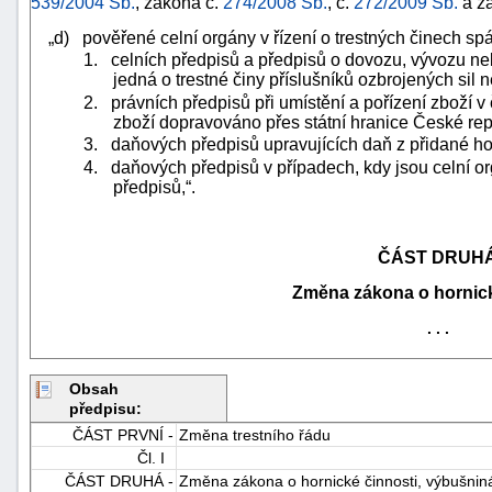
539/2004 Sb.
, zákona č.
274/2008 Sb.
, č.
272/2009 Sb.
a z
„d) pověřené celní orgány v řízení o trestných činech 
1. celních předpisů a předpisů o dovozu, vývozu neb
jedná o trestné činy příslušníků ozbrojených sil
2. právních předpisů při umístění a pořízení zboží v 
zboží dopravováno přes státní hranice České rep
3. daňových předpisů upravujících daň z přidané ho
4. daňových předpisů v případech, kdy jsou celní o
předpisů,“.
ČÁST DRUH
Změna zákona o hornick
. . .
+náhrady
Obsah
předpisu:
ČÁST PRVNÍ -
Změna trestního řádu
Čl. I
ČÁST DRUHÁ -
Změna zákona o hornické činnosti, výbušnin