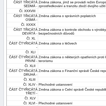
ČÁST TŘICÁTÁ
Změna zákona, jímž se provádí režim Evropsk
SEDMÁ -
zprostředkování a tranzitu zboží dvojího užití
Čl. XXXVIII
ČÁST TŘICÁTÁ
Změna zákona o správních poplatcích
OSMÁ -
Čl. XXXIX
ČÁST TŘICÁTÁ
Změna zákona o kontrole obchodu s výrobky, 
DEVÁTÁ -
bezpečnostních důvodů
Čl. XL
ČÁST ČTYŘICÁTÁ
Změna zákona o léčivech
-
Čl. XLI
ČÁST ČTYŘICÁTÁ
Změna zákona o některých opatřeních proti le
PRVNÍ -
terorismu
Čl. XLII
ČÁST ČTYŘICÁTÁ
Změna zákona o Finanční správě České repu
DRUHÁ -
Čl. XLIII
Čl. XLIV -
Přechodné ustanovení
ČÁST ČTYŘICÁTÁ
Změna zákona o Celní správě České republi
TŘETÍ -
Čl. XLV
Čl. XLVI -
Přechodné ustanovení