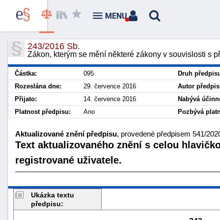
MENU
243/2016 Sb.
Zákon, kterým se mění některé zákony v souvislosti s p
Částka:
095
Druh předpis
Rozeslána dne:
29. července 2016
Autor předpis
Přijato:
14. července 2016
Nabývá účinno
Platnost předpisu:
Ano
Pozbývá platn
Aktualizované znění předpisu
, provedené předpisem 541/2020 
Text aktualizovaného znění s celou hlavičk
registrované uživatele.
Ukázka textu
předpisu: