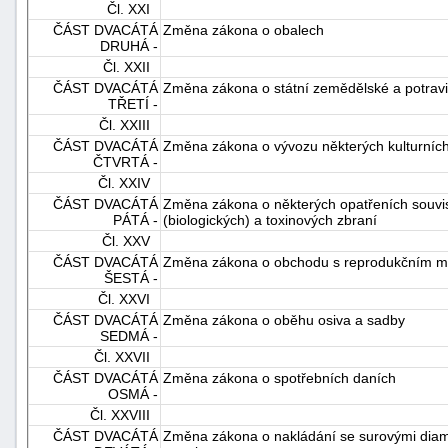
Čl. XXI
ČÁST DVACÁTÁ
Změna zákona o obalech
DRUHÁ -
Čl. XXII
ČÁST DVACÁTÁ
Změna zákona o státní zemědělské a potravi
TŘETÍ -
Čl. XXIII
ČÁST DVACÁTÁ
Změna zákona o vývozu některých kulturních
ČTVRTÁ -
Čl. XXIV
ČÁST DVACÁTÁ
Změna zákona o některých opatřeních souvis
PÁTÁ -
(biologických) a toxinových zbraní
Čl. XXV
ČÁST DVACÁTÁ
Změna zákona o obchodu s reprodukčním mat
ŠESTÁ -
Čl. XXVI
ČÁST DVACÁTÁ
Změna zákona o oběhu osiva a sadby
SEDMÁ -
Čl. XXVII
ČÁST DVACÁTÁ
Změna zákona o spotřebních daních
OSMÁ -
Čl. XXVIII
ČÁST DVACÁTÁ
Změna zákona o nakládání se surovými diama