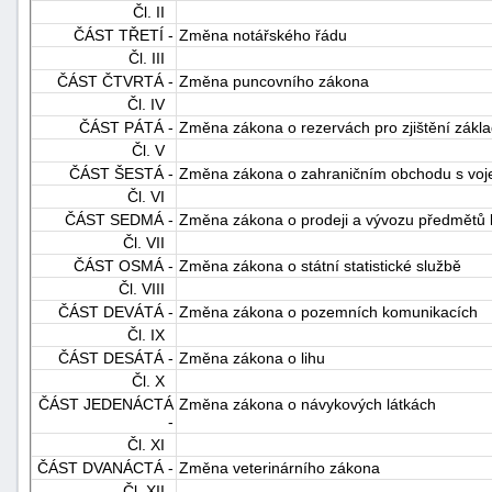
Čl. II
ČÁST TŘETÍ -
Změna notářského řádu
Čl. III
ČÁST ČTVRTÁ -
Změna puncovního zákona
Čl. IV
ČÁST PÁTÁ -
Změna zákona o rezervách pro zjištění zákla
Čl. V
ČÁST ŠESTÁ -
Změna zákona o zahraničním obchodu s voj
-
Čl. VI
náhrady
ČÁST SEDMÁ -
Změna zákona o prodeji a vývozu předmětů k
Čl. VII
ČÁST OSMÁ -
Změna zákona o státní statistické službě
Čl. VIII
ČÁST DEVÁTÁ -
Změna zákona o pozemních komunikacích
Čl. IX
ČÁST DESÁTÁ -
Změna zákona o lihu
Čl. X
ČÁST JEDENÁCTÁ
Změna zákona o návykových látkách
-
Čl. XI
ČÁST DVANÁCTÁ -
Změna veterinárního zákona
Čl. XII