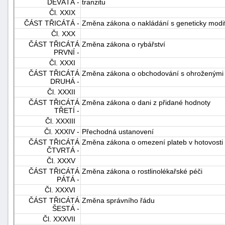
DEVÁTÁ -
tranzitu
Čl. XXIX
ČÁST TŘICÁTÁ -
Změna zákona o nakládání s geneticky modif
Čl. XXX
ČÁST TŘICÁTÁ
Změna zákona o rybářství
PRVNÍ -
Čl. XXXI
ČÁST TŘICÁTÁ
Změna zákona o obchodování s ohroženými
DRUHÁ -
Čl. XXXII
ČÁST TŘICÁTÁ
Změna zákona o dani z přidané hodnoty
TŘETÍ -
Čl. XXXIII
Čl. XXXIV -
Přechodná ustanovení
ČÁST TŘICÁTÁ
Změna zákona o omezení plateb v hotovosti
ČTVRTÁ -
Čl. XXXV
ČÁST TŘICÁTÁ
Změna zákona o rostlinolékařské péči
PÁTÁ -
Čl. XXXVI
ČÁST TŘICÁTÁ
Změna správního řádu
ŠESTÁ -
Čl. XXXVII