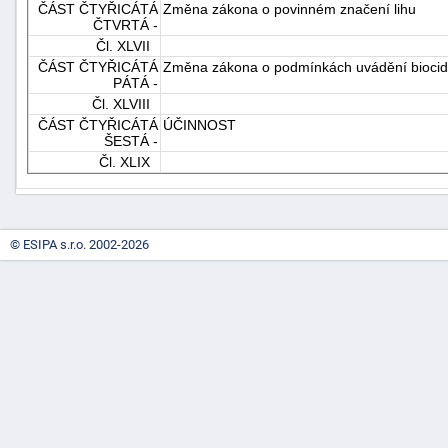
ČÁST ČTYŘICÁTÁ
Změna zákona o povinném značení lihu
ČTVRTÁ -
Čl. XLVII
ČÁST ČTYŘICÁTÁ
Změna zákona o podmínkách uvádění biocidní
PÁTÁ -
Čl. XLVIII
ČÁST ČTYŘICÁTÁ
ÚČINNOST
ŠESTÁ -
Čl. XLIX
© ESIPA s.r.o. 2002-2026