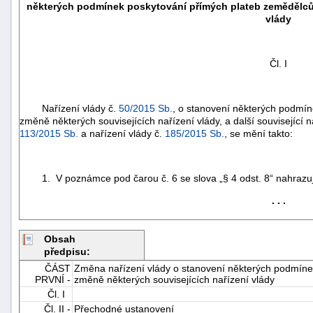
některých podmínek poskytování přímých plateb zemědělcům
vlády
Čl. I
Nařízení vlády č.
50/2015 Sb.
, o stanovení některých podmí
změně některých souvisejících nařízení vlády, a další související n
113/2015 Sb.
a nařízení vlády č.
185/2015 Sb.
, se mění takto:
1. V poznámce pod čarou č. 6 se slova „§ 4 odst. 8“ nahrazují s
. . .
Obsah
+náhrady
předpisu:
ČÁST
Změna nařízení vlády o stanovení některých podmíne
PRVNÍ -
změně některých souvisejících nařízení vlády
Čl. I
Čl. II -
Přechodné ustanovení