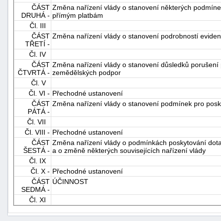
ČÁST
Změna nařízení vlády o stanovení některých podmíne
DRUHÁ -
přímým platbám
Čl. III
ČÁST
Změna nařízení vlády o stanovení podrobností evidenc
TŘETÍ -
Čl. IV
ČÁST
Změna nařízení vlády o stanovení důsledků porušení
ČTVRTÁ -
zemědělských podpor
Čl. V
-
Čl. VI -
Přechodné ustanovení
náhrady
ČÁST
Změna nařízení vlády o stanovení podmínek pro posk
PÁTÁ -
Čl. VII
Čl. VIII -
Přechodné ustanovení
ČÁST
Změna nařízení vlády o podmínkách poskytování dota
ŠESTÁ -
a o změně některých souvisejících nařízení vlády
Čl. IX
Čl. X -
Přechodné ustanovení
ČÁST
ÚČINNOST
SEDMÁ -
Čl. XI