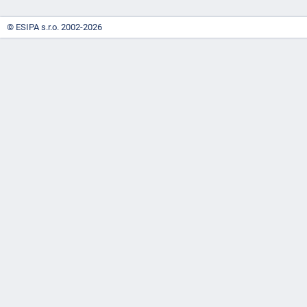
"náhradě
© ESIPA s.r.o. 2002-2026
škod"