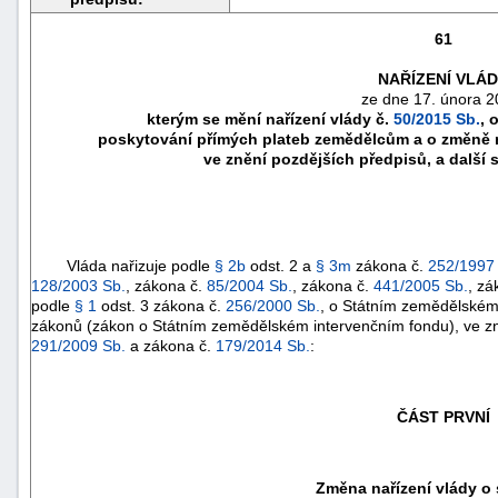
61
NAŘÍZENÍ VLÁ
ze dne 17. února 2
kterým se mění nařízení vlády č.
50/2015 Sb.
, 
poskytování přímých plateb zemědělcům a o změně ně
ve znění pozdějších předpisů, a další s
Vláda nařizuje podle
§ 2b
odst. 2 a
§ 3m
zákona č.
252/1997
128/2003 Sb.
, zákona č.
85/2004 Sb.
, zákona č.
441/2005 Sb.
, zá
podle
§ 1
odst. 3 zákona č.
256/2000 Sb.
, o Státním zemědělském
náhrady
zákonů (zákon o Státním zemědělském intervenčním fondu), ve z
škody
291/2009 Sb.
a zákona č.
179/2014 Sb.
:
ČÁST PRVNÍ
Změna nařízení vlády o