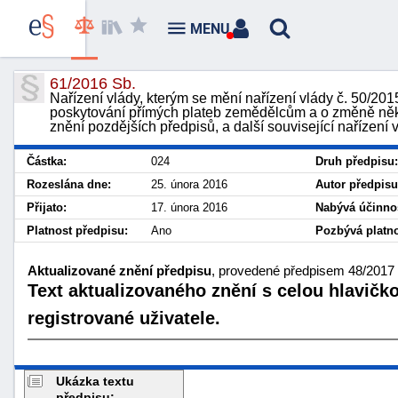
MENU
61/2016 Sb.
Nařízení vlády, kterým se mění nařízení vlády č. 50/20
poskytování přímých plateb zemědělcům a o změně někte
znění pozdějších předpisů, a další související nařízení 
Částka:
024
Druh předpisu:
Rozeslána dne:
25. února 2016
Autor předpisu
Přijato:
17. února 2016
Nabývá účinnos
Platnost předpisu:
Ano
Pozbývá platno
Aktualizované znění předpisu
, provedené předpisem 48/2017 
Text aktualizovaného znění s celou hlavičk
registrované uživatele.
Ukázka textu
předpisu: