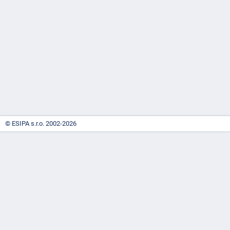
-
náhrady
© ESIPA s.r.o. 2002-2026