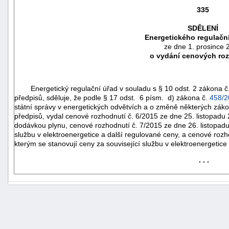
335
SDĚLENÍ
Energetického regulačn
ze dne 1. prosince 
o vydání cenových ro
Energetický regulační úřad v souladu s
§ 10
odst. 2 zákona č
předpisů, sděluje, že podle
§ 17
odst. 6 písm. d) zákona č.
458/2
státní správy v energetických odvětvích a o změně některých záko
předpisů, vydal cenové rozhodnutí č. 6/2015 ze dne 25. listopadu
dodávkou plynu, cenové rozhodnutí č. 7/2015 ze dne 26. listopadu
službu v elektroenergetice a další regulované ceny, a cenové rozh
kterým se stanovují ceny za související službu v elektroenergetice
náhrady
škody
. . .