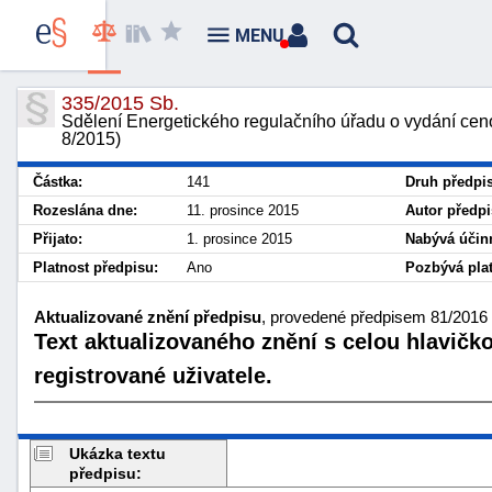
MENU
335/2015 Sb.
Sdělení Energetického regulačního úřadu o vydání cenov
8/2015)
Částka:
141
Druh předpi
Rozeslána dne:
11. prosince 2015
Autor předpi
Přijato:
1. prosince 2015
Nabývá účinn
Platnost předpisu:
Ano
Pozbývá plat
Aktualizované znění předpisu
, provedené předpisem 81/2016 
Text aktualizovaného znění s celou hlavičk
registrované uživatele.
Ukázka textu
předpisu: