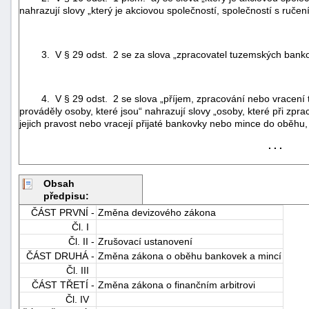
nahrazují slovy „který je akciovou společností, společností s ru
3. V § 29 odst. 2 se za slova „zpracovatel tuzemských bankove
4. V § 29 odst. 2 se slova „příjem, zpracování nebo vracení 
prováděly osoby, které jsou“ nahrazují slovy „osoby, které při zp
-
jejich pravost nebo vracejí přijaté bankovky nebo mince do oběhu, 
náhrady
. . .
Obsah
předpisu:
ČÁST PRVNÍ -
Změna devizového zákona
Čl. I
Čl. II -
Zrušovací ustanovení
ČÁST DRUHÁ -
Změna zákona o oběhu bankovek a mincí
Čl. III
ČÁST TŘETÍ -
Změna zákona o finančním arbitrovi
Čl. IV