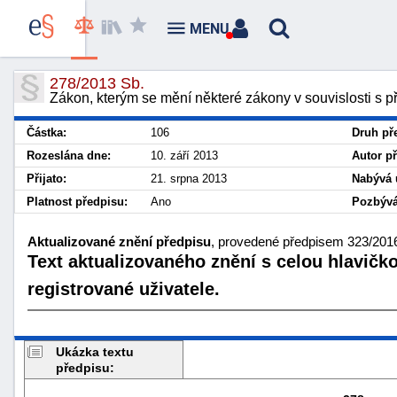
MENU
278/2013 Sb.
Zákon, kterým se mění některé zákony v souvislosti s p
Částka:
106
Druh př
Rozeslána dne:
10. září 2013
Autor p
Přijato:
21. srpna 2013
Nabývá 
Platnost předpisu:
Ano
Pozbývá
Aktualizované znění předpisu
, provedené předpisem 323/2016 
Text aktualizovaného znění s celou hlavičk
registrované uživatele.
Ukázka textu
předpisu: