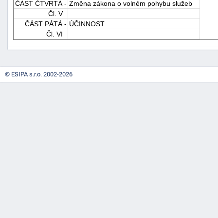
ČÁST ČTVRTÁ -
Změna zákona o volném pohybu služeb
"náhradě
Čl. V
škod"
ČÁST PÁTÁ -
ÚČINNOST
Čl. VI
© ESIPA s.r.o. 2002-2026