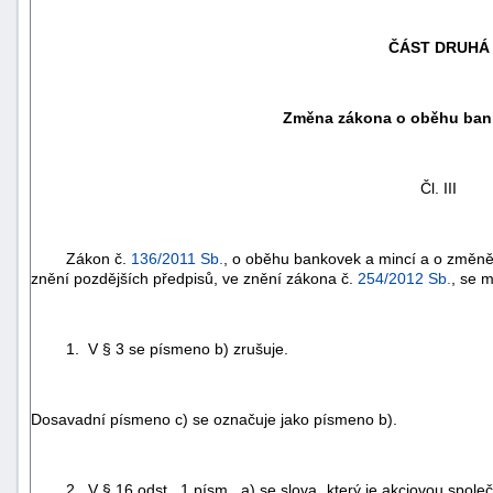
ČÁST DRUHÁ
Změna zákona o oběhu ban
Čl. III
Zákon č.
136/2011 Sb.
, o oběhu bankovek a mincí a o změn
znění pozdějších předpisů, ve znění zákona č.
254/2012 Sb.
, se m
1. V § 3 se písmeno b) zrušuje.
+náhrady
Dosavadní písmeno c) se označuje jako písmeno b).
2. V § 16 odst. 1 písm. a) se slova „který je akciovou společ