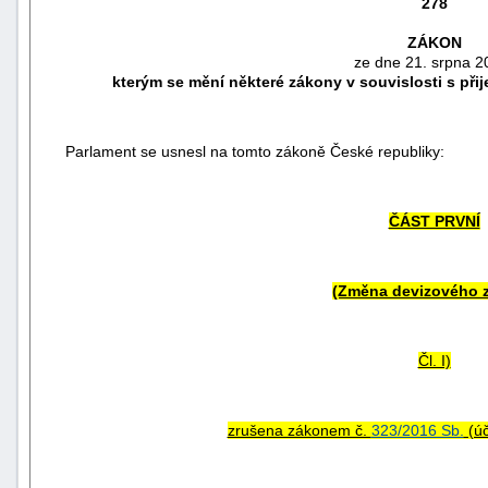
278
ZÁKON
ze dne 21. srpna 2
kterým se mění některé zákony v souvislosti s při
Parlament se usnesl na tomto zákoně České republiky:
ČÁST PRVNÍ
(Změna devizového 
náhrady
škody
Čl. I)
zrušena zákonem č.
323/2016 Sb.
(úč