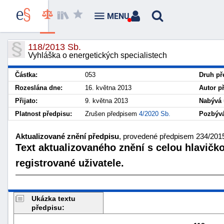
MENU
118/2013 Sb.
Vyhláška o energetických specialistech
Částka:
053
Druh př
Rozeslána dne:
16. května 2013
Autor p
Přijato:
9. května 2013
Nabývá 
Platnost předpisu:
Zrušen předpisem
4/2020 Sb.
Pozbývá
Aktualizované znění předpisu
, provedené předpisem 234/2015 
Text aktualizovaného znění s celou hlavičk
registrované uživatele.
Ukázka textu
předpisu: