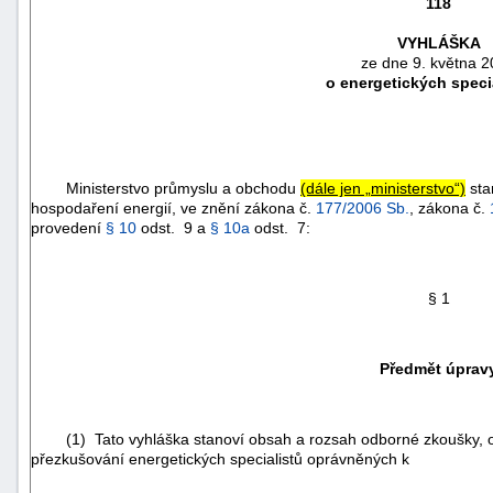
118
VYHLÁŠKA
ze dne 9. května 
o energetických speci
Ministerstvo průmyslu a obchodu
(dále jen „ministerstvo“)
sta
hospodaření energií, ve znění zákona č.
177/2006 Sb.
, zákona č.
provedení
§ 10
odst. 9 a
§ 10a
odst. 7:
§ 1
náhrady
škody
Předmět úprav
(1) Tato vyhláška stanoví obsah a rozsah odborné zkoušky, o
přezkušování energetických specialistů oprávněných k