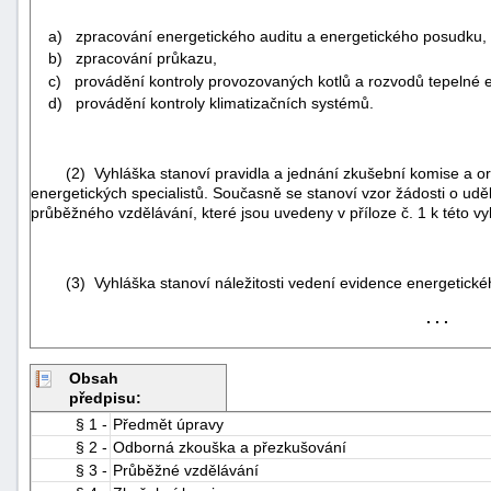
a) zpracování energetického auditu a energetického posudku,
b) zpracování průkazu,
c) provádění kontroly provozovaných kotlů a rozvodů tepelné 
d) provádění kontroly klimatizačních systémů.
(2) Vyhláška stanoví pravidla a jednání zkušební komise a org
energetických specialistů. Současně se stanoví vzor žádosti o udě
průběžného vzdělávání, které jsou uvedeny v příloze č. 1 k této vy
(3) Vyhláška stanoví náležitosti vedení evidence energetického
. . .
+náhrady
Obsah
předpisu:
§ 1 -
Předmět úpravy
§ 2 -
Odborná zkouška a přezkušování
§ 3 -
Průběžné vzdělávání