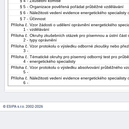
§ 4 -
Zkušební komise
§ 5 -
Organizace pověřená pořádat průběžné vzdělávání
§ 6 -
Náležitosti vedení evidence energetického specialisty
§ 7 -
Účinnost
Příloha č.
Vzor žádosti o udělení oprávnění energetického specia
1 -
vzdělávání
Příloha č.
Okruhy zkušebních otázek pro písemnou a ústní část 
2 -
typy oprávnění
Příloha č.
Vzor protokolu o výsledku odborné zkoušky nebo pře
-
3 -
náhrady
Příloha č.
Tématické okruhy pro písemný odborný test pro průběž
4 -
energetického specialisty
Příloha č.
Vzor protokolu o výsledku absolvování průběžného vz
5 -
Příloha č.
Náležitosti vedení evidence energetického specialisty
6 -
© ESIPA s.r.o. 2002-2026