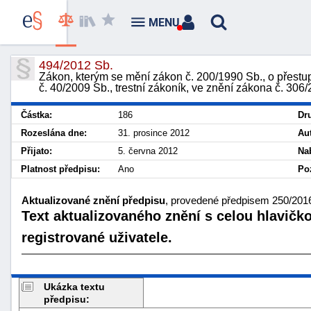
MENU
494/2012 Sb.
Zákon, kterým se mění zákon č. 200/1990 Sb., o přestu
č. 40/2009 Sb., trestní zákoník, ve znění zákona č. 306
Částka:
186
Dr
Rozeslána dne:
31. prosince 2012
Au
Přijato:
5. června 2012
Na
Platnost předpisu:
Ano
Po
Aktualizované znění předpisu
, provedené předpisem 250/2016
Text aktualizovaného znění s celou hlavičk
registrované uživatele.
Ukázka textu
předpisu: