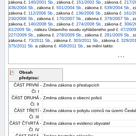
zákona č.
140/2001 Sb.
, zákona č.
151/2002 Sb.
, zákona č.
217/2
436/2004 Sb.
, zákona č.
501/2004 Sb.
, zákona č.
539/2004 Sb.
, 
zákona č.
112/2006 Sb.
, zákona č.
136/2006 Sb.
, zákona č.
161/2
230/2006 Sb.
, zákona č.
170/2007 Sb.
, zákona č.
379/2007 Sb.
, 
zákona č.
140/2008 Sb.
, zákona č.
274/2008 Sb.
, zákona č.
306/2
41/2009 Sb.
, nálezu Ústavního soudu vyhlášeného pod č.
47/2009
227/2009 Sb.
, zákona č.
278/2009 Sb.
, zákona č.
281/2009 Sb.
, 
zákona č.
73/2011 Sb.
, zákona č.
303/2011 Sb.
, zákona č.
329/201
375/2011 Sb.
a zákona č.
458/2011 Sb.
, se mění takto:
-
. . .
náhrady
Obsah
předpisu:
ČÁST PRVNÍ -
Změna zákona o přestupcích
Čl. I
ČÁST DRUHÁ -
Změna zákona o obecní policii
Čl. II
ČÁST TŘETÍ -
Změna zákona o pobytu cizinců na území České
Čl. III
ČÁST ČTVRTÁ -
Změna zákona o evidenci obyvatel
Čl. IV
ČÁST PÁTÁ -
Změna trestního zákoníku