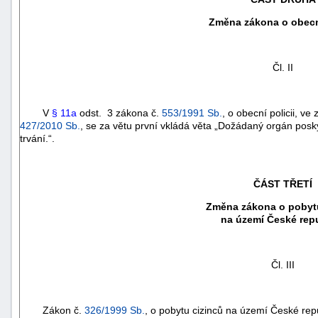
Změna zákona o obecní
Čl. II
V
§ 11a
odst. 3 zákona č.
553/1991 Sb.
, o obecní policii, ve
427/2010 Sb.
, se za větu první vkládá věta „Dožádaný orgán posk
trvání.“.
ČÁST TŘETÍ
Změna zákona o pobytu
na území České rep
+náhrady
Čl. III
Zákon č.
326/1999 Sb.
, o pobytu cizinců na území České rep