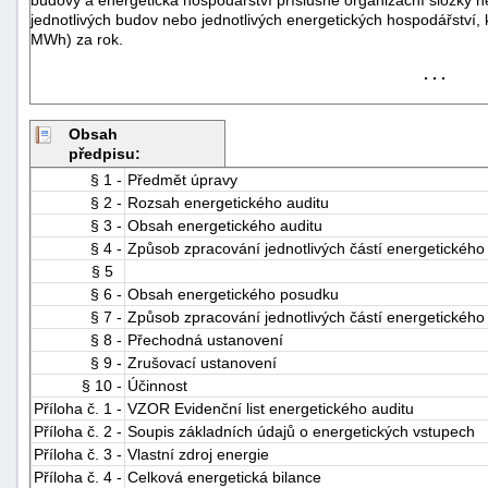
jednotlivých budov nebo jednotlivých energetických hospodářství,
MWh) za rok.
. . .
Obsah
předpisu:
§ 1 -
Předmět úpravy
-
§ 2 -
Rozsah energetického auditu
náhrady
§ 3 -
Obsah energetického auditu
§ 4 -
Způsob zpracování jednotlivých částí energetického
§ 5
§ 6 -
Obsah energetického posudku
§ 7 -
Způsob zpracování jednotlivých částí energetického
§ 8 -
Přechodná ustanovení
§ 9 -
Zrušovací ustanovení
§ 10 -
Účinnost
Příloha č. 1 -
VZOR Evidenční list energetického auditu
Příloha č. 2 -
Soupis základních údajů o energetických vstupech
Příloha č. 3 -
Vlastní zdroj energie
Příloha č. 4 -
Celková energetická bilance