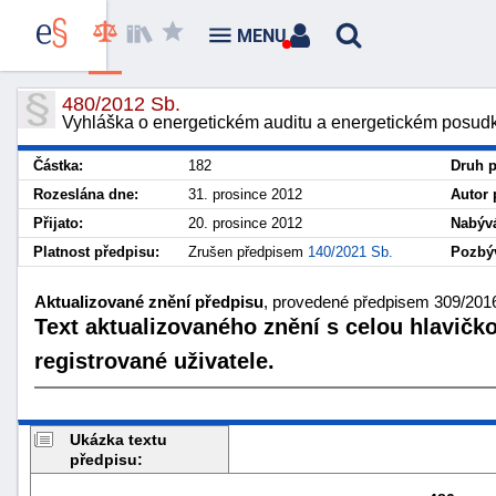
MENU
480/2012 Sb.
Vyhláška o energetickém auditu a energetickém posud
Částka:
182
Druh p
Rozeslána dne:
31. prosince 2012
Autor 
Přijato:
20. prosince 2012
Nabývá
Platnost předpisu:
Zrušen předpisem
140/2021 Sb.
Pozbýv
Aktualizované znění předpisu
, provedené předpisem 309/2016 
Text aktualizovaného znění s celou hlavičk
registrované uživatele.
Ukázka textu
předpisu: