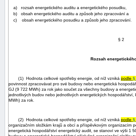
a) rozsah energetického auditu a energetického posudku,
b) obsah energetického auditu a způsob jeho zpracování a
c) obsah energetického posudku a způsob jeho zpracování.
§ 2
Rozsah energetického
(1) Hodnota celkové spotřeby energie, od níž vzniká
podle
§
povinnost zpracovávat pro své budovy nebo energetická hospodářst
GJ (9 722 MWh) za rok jako součet za všechny budovy a energetic
jednotlivých budov nebo jednotlivých energetických hospodářství,
MWh) za rok.
+náhrady
(2) Hodnota celkové spotřeby energie, od níž vzniká
podle
§
organizačním složkám krajů a obcí a příspěvkovým organizacím p
energetická hospodářství energetický audit, se stanoví ve výši 1
budovy a energetická hospodářství příslušné organizační složky 