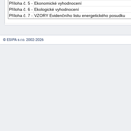
Příloha č. 5 -
Ekonomické vyhodnocení
"náhradě
Příloha č. 6 -
Ekologické vyhodnocení
škod"
Příloha č. 7 -
VZORY Evidenčního listu energetického posudku
© ESIPA s.r.o. 2002-2026