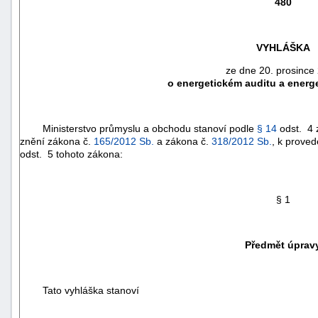
480
VYHLÁŠKA
ze dne 20. prosince
o energetickém auditu a ener
Ministerstvo průmyslu a obchodu stanoví podle
§ 14
odst. 4 
znění zákona č.
165/2012 Sb.
a zákona č.
318/2012 Sb.
, k prove
odst. 5 tohoto zákona:
§ 1
náhrady
škody
Předmět úprav
Tato vyhláška stanoví