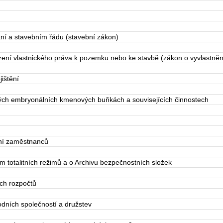
í a stavebním řádu (stavební zákon)
ní vlastnického práva k pozemku nebo ke stavbě (zákon o vyvlastněn
ištění
ch embryonálních kmenových buňkách a souvisejících činnostech
ní zaměstnanců
 totalitních režimů a o Archivu bezpečnostních složek
ých rozpočtů
ních společností a družstev