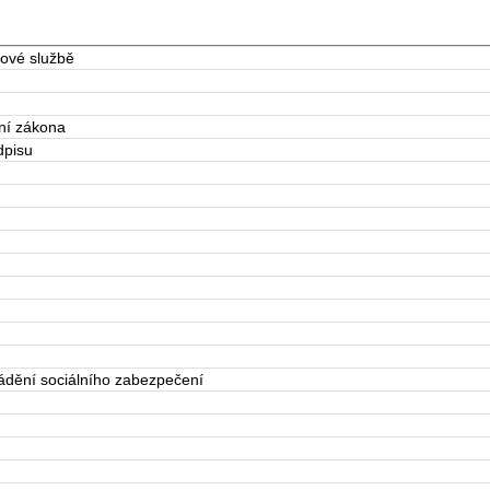
sové službě
ní zákona
dpisu
ádění sociálního zabezpečení