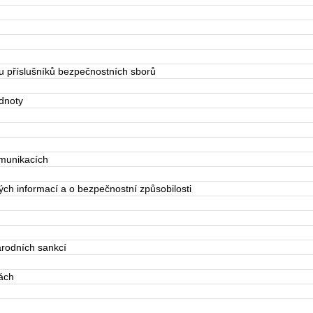
příslušníků bezpečnostních sborů
dnoty
munikacích
h informací a o bezpečnostní způsobilosti
rodních sankcí
ách