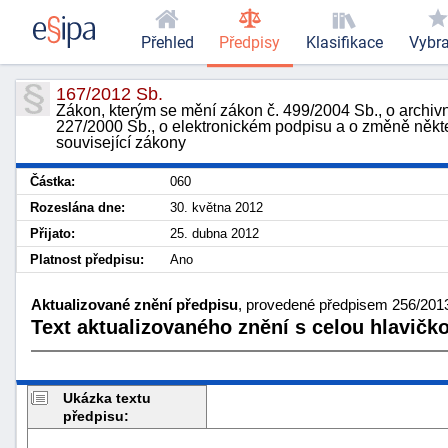
Přehled
Předpisy
Klasifikace
Vybr
167/2012 Sb.
Zákon, kterým se mění zákon č. 499/2004 Sb., o archivn
227/2000 Sb., o elektronickém podpisu a o změně někte
související zákony
Částka:
060
Rozeslána dne:
30. května 2012
Přijato:
25. dubna 2012
Platnost předpisu:
Ano
Aktualizované znění předpisu
, provedené předpisem 256/2013 
Text aktualizovaného znění s celou hlavičk
Ukázka textu
předpisu: