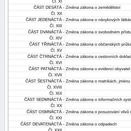
Čl. XI
ČÁST DESÁTÁ -
Změna zákona o zemědělství
Čl. XII
ČÁST JEDENÁCTÁ -
Změna zákona o návykových látká
Čl. XIII
ČÁST DVANÁCTÁ -
Změna zákona o svobodném přístu
Čl. XIV
ČÁST TŘINÁCTÁ -
Změna zákona o občanských průk
Čl. XV
ČÁST ČTRNÁCTÁ -
Změna zákona o cestovních dokla
Čl. XVI
ČÁST PATNÁCTÁ -
Změna zákona o evidenci obyvatel
Čl. XVII
ČÁST ŠESTNÁCTÁ -
Změna zákona o matrikách, jménu 
Čl. XVIII
Čl. XIX
ČÁST SEDMNÁCTÁ -
Změna zákona o informačních syst
Čl. XX
ČÁST OSMNÁCTÁ -
Změna zákona o posuzování vlivů n
Čl. XXI
ČÁST DEVATENÁCTÁ -
Změna zákona o odpadech
Čl. XXII