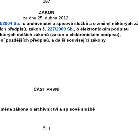
167
ZÁKON
ze dne 25. dubna 2012,
9/2004 Sb.
, o archivnictví a spisové službě a o změně některých z
ích předpisů, zákon č.
227/2000 Sb.
, o elektronickém podpisu
kterých dalších zákonů (zákon o elektronickém podpisu),
ní pozdějších předpisů, a další související zákony
ČÁST PRVNÍ
Změna zákona o archivnictví a spisové službě
Čl. I