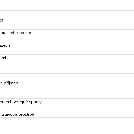
ch
pu k informacím
azech
dech
a příjmení
émech veřejné správy
a životní prostředí