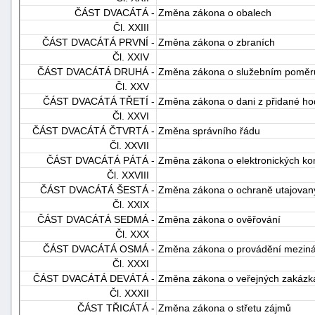
ČÁST DVACÁTÁ -
Změna zákona o obalech
Čl. XXIII
ČÁST DVACÁTÁ PRVNÍ -
Změna zákona o zbraních
Čl. XXIV
ČÁST DVACÁTÁ DRUHÁ -
Změna zákona o služebním poměru 
Čl. XXV
ČÁST DVACÁTÁ TŘETÍ -
Změna zákona o dani z přidané ho
Čl. XXVI
ČÁST DVACÁTÁ ČTVRTÁ -
Změna správního řádu
Čl. XXVII
ČÁST DVACÁTÁ PÁTÁ -
Změna zákona o elektronických ko
Čl. XXVIII
ČÁST DVACÁTÁ ŠESTÁ -
Změna zákona o ochraně utajovanýc
Čl. XXIX
ČÁST DVACÁTÁ SEDMÁ -
Změna zákona o ověřování
Čl. XXX
ČÁST DVACÁTÁ OSMÁ -
Změna zákona o provádění meziná
Čl. XXXI
ČÁST DVACÁTÁ DEVÁTÁ -
Změna zákona o veřejných zakázk
Čl. XXXII
ČÁST TŘICÁTÁ -
Změna zákona o střetu zájmů