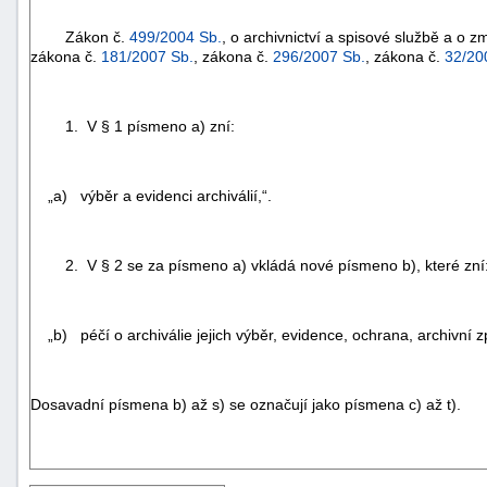
Zákon č.
499/2004 Sb.
, o archivnictví a spisové službě a o
zákona č.
181/2007 Sb.
, zákona č.
296/2007 Sb.
, zákona č.
32/20
1. V § 1 písmeno a) zní:
„a) výběr a evidenci archiválií,“.
2. V § 2 se za písmeno a) vkládá nové písmeno b), které zní
„b) péčí o archiválie jejich výběr, evidence, ochrana, archivní z
Dosavadní písmena b) až s) se označují jako písmena c) až t).