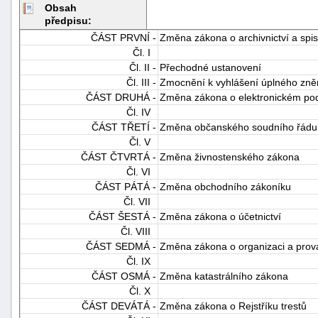
Obsah
předpisu:
ČÁST PRVNÍ -
Změna zákona o archivnictví a spi
Čl. I
Čl. II -
Přechodné ustanovení
Čl. III -
Zmocnění k vyhlášení úplného zně
ČÁST DRUHÁ -
Změna zákona o elektronickém po
Čl. IV
ČÁST TŘETÍ -
Změna občanského soudního řádu
Čl. V
ČÁST ČTVRTÁ -
Změna živnostenského zákona
Čl. VI
ČÁST PÁTÁ -
Změna obchodního zákoníku
Čl. VII
ČÁST ŠESTÁ -
Změna zákona o účetnictví
Čl. VIII
ČÁST SEDMÁ -
Změna zákona o organizaci a prov
Čl. IX
ČÁST OSMÁ -
Změna katastrálního zákona
Čl. X
ČÁST DEVÁTÁ -
Změna zákona o Rejstříku trestů