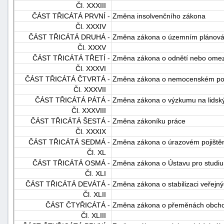
Čl. XXXIII
ČÁST TŘICÁTÁ PRVNÍ -
Změna insolvenčního zákona
Čl. XXXIV
ČÁST TŘICÁTÁ DRUHÁ -
Změna zákona o územním plánován
Čl. XXXV
ČÁST TŘICÁTÁ TŘETÍ -
Změna zákona o odnětí nebo omeze
Čl. XXXVI
ČÁST TŘICÁTÁ ČTVRTÁ -
Změna zákona o nemocenském poj
Čl. XXXVII
ČÁST TŘICÁTÁ PÁTÁ -
Změna zákona o výzkumu na lidský
Čl. XXXVIII
ČÁST TŘICÁTÁ ŠESTÁ -
Změna zákoníku práce
Čl. XXXIX
ČÁST TŘICÁTÁ SEDMÁ -
Změna zákona o úrazovém pojiště
Čl. XL
ČÁST TŘICÁTÁ OSMÁ -
Změna zákona o Ústavu pro studium
Čl. XLI
ČÁST TŘICÁTÁ DEVÁTÁ -
Změna zákona o stabilizaci veřejn
Čl. XLII
ČÁST ČTYŘICÁTÁ -
Změna zákona o přeměnách obchod
Čl. XLIII