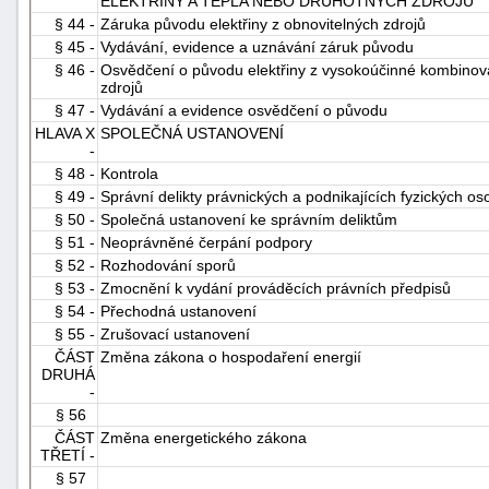
ELEKTŘINY A TEPLA NEBO DRUHOTNÝCH ZDROJŮ
§ 44 -
Záruka původu elektřiny z obnovitelných zdrojů
§ 45 -
Vydávání, evidence a uznávání záruk původu
§ 46 -
Osvědčení o původu elektřiny z vysokoúčinné kombinova
zdrojů
§ 47 -
Vydávání a evidence osvědčení o původu
HLAVA X
SPOLEČNÁ USTANOVENÍ
-
§ 48 -
Kontrola
§ 49 -
Správní delikty právnických a podnikajících fyzických os
§ 50 -
Společná ustanovení ke správním deliktům
§ 51 -
Neoprávněné čerpání podpory
§ 52 -
Rozhodování sporů
§ 53 -
Zmocnění k vydání prováděcích právních předpisů
§ 54 -
Přechodná ustanovení
§ 55 -
Zrušovací ustanovení
ČÁST
Změna zákona o hospodaření energií
DRUHÁ
-
§ 56
ČÁST
Změna energetického zákona
TŘETÍ -
§ 57