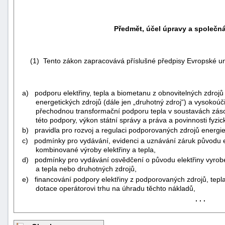
Předmět, účel úpravy a společn
(1) Tento zákon zapracovává příslušné předpisy Evropské un
a) podporu elektřiny, tepla a biometanu z obnovitelných zdrojů 
energetických zdrojů (dále jen „druhotný zdroj“)
a vysokoúči
přechodnou transformační podporu tepla v soustavách zásob
této podpory, výkon státní správy a práva a povinnosti fyzi
b) pravidla pro rozvoj a regulaci podporovaných zdrojů energie
c) podmínky pro vydávání, evidenci a uznávání záruk původu e
kombinované výroby elektřiny a tepla
,
d) podmínky pro vydávání osvědčení o původu elektřiny vyrob
a tepla nebo druhotných zdrojů,
+náhrady
e) financování podpory elektřiny z podporovaných zdrojů
, tep
dotace operátorovi trhu na úhradu těchto nákladů,
. . .