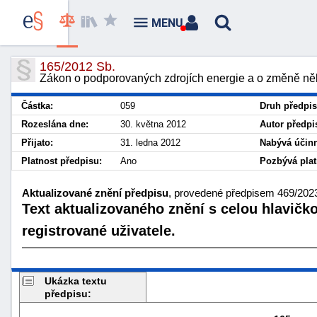
MENU
165/2012 Sb.
Zákon o podporovaných zdrojích energie a o změně ně
Částka:
059
Druh předpis
Rozeslána dne:
30. května 2012
Autor předpi
Přijato:
31. ledna 2012
Nabývá účinn
Platnost předpisu:
Ano
Pozbývá plat
Aktualizované znění předpisu
, provedené předpisem 469/2023 
Text aktualizovaného znění s celou hlavičk
registrované uživatele.
Ukázka textu
předpisu: