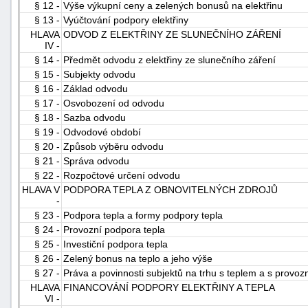
§ 12 -
Výše výkupní ceny a zelených bonusů na elektřinu
"náhradě
§ 13 -
Vyúčtování podpory elektřiny
škod"
HLAVA
ODVOD Z ELEKTŘINY ZE SLUNEČNÍHO ZÁŘENÍ
IV -
§ 14 -
Předmět odvodu z elektřiny ze slunečního záření
§ 15 -
Subjekty odvodu
§ 16 -
Základ odvodu
§ 17 -
Osvobození od odvodu
§ 18 -
Sazba odvodu
§ 19 -
Odvodové období
§ 20 -
Způsob výběru odvodu
§ 21 -
Správa odvodu
§ 22 -
Rozpočtové určení odvodu
HLAVA V
PODPORA TEPLA Z OBNOVITELNÝCH ZDROJŮ
-
§ 23 -
Podpora tepla a formy podpory tepla
§ 24 -
Provozní podpora tepla
§ 25 -
Investiční podpora tepla
§ 26 -
Zelený bonus na teplo a jeho výše
§ 27 -
Práva a povinnosti subjektů na trhu s teplem a s provoz
HLAVA
FINANCOVÁNÍ PODPORY ELEKTŘINY A TEPLA
VI -