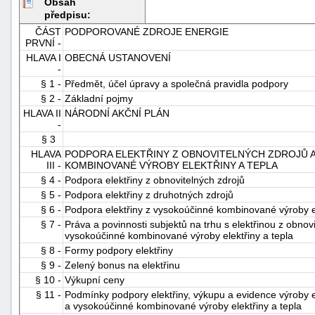
Obsah
předpisu:
ČÁST
PODPOROVANÉ ZDROJE ENERGIE
PRVNÍ -
HLAVA I
OBECNÁ USTANOVENÍ
-
§ 1 -
Předmět, účel úpravy a společná pravidla podpory
§ 2 -
Základní pojmy
HLAVA II
NÁRODNÍ AKČNÍ PLÁN
-
-
náhrady
§ 3
HLAVA
PODPORA ELEKTŘINY Z OBNOVITELNÝCH ZDROJŮ 
III -
KOMBINOVANÉ VÝROBY ELEKTŘINY A TEPLA
§ 4 -
Podpora elektřiny z obnovitelných zdrojů
§ 5 -
Podpora elektřiny z druhotných zdrojů
§ 6 -
Podpora elektřiny z vysokoúčinné kombinované výroby el
§ 7 -
Práva a povinnosti subjektů na trhu s elektřinou z obnov
vysokoúčinné kombinované výroby elektřiny a tepla
§ 8 -
Formy podpory elektřiny
§ 9 -
Zelený bonus na elektřinu
§ 10 -
Výkupní ceny
§ 11 -
Podmínky podpory elektřiny, výkupu a evidence výroby el
a vysokoúčinné kombinované výroby elektřiny a tepla