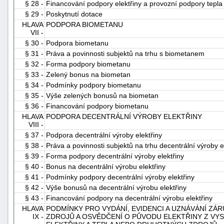
§ 28 -
Financování podpory elektřiny a provozní podpory tepla
§ 29 -
Poskytnutí dotace
HLAVA
PODPORA BIOMETANU
VII -
§ 30 -
Podpora biometanu
§ 31 -
Práva a povinnosti subjektů na trhu s biometanem
§ 32 -
Forma podpory biometanu
§ 33 -
Zelený bonus na biometan
§ 34 -
Podmínky podpory biometanu
§ 35 -
Výše zelených bonusů na biometan
§ 36 -
Financování podpory biometanu
HLAVA
PODPORA DECENTRÁLNÍ VÝROBY ELEKTŘINY
VIII -
§ 37 -
Podpora decentrální výroby elektřiny
§ 38 -
Práva a povinnosti subjektů na trhu decentrální výroby e
§ 39 -
Forma podpory decentrální výroby elektřiny
§ 40 -
Bonus na decentrální výrobu elektřiny
§ 41 -
Podmínky podpory decentrální výroby elektřiny
§ 42 -
Výše bonusů na decentrální výrobu elektřiny
§ 43 -
Financování podpory na decentrální výrobu elektřiny
HLAVA
PODMÍNKY PRO VYDÁNÍ, EVIDENCI A UZNÁVÁNÍ ZÁ
IX -
ZDROJŮ A OSVĚDČENÍ O PŮVODU ELEKTŘINY Z V