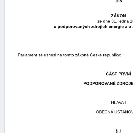
165
ZÁKON
ze dne 31. ledna 
o podporovaných zdrojích energie a o
Parlament se usnesl na tomto zákoně České republiky:
ČÁST PRVNÍ
PODPOROVANÉ ZDROJE
náhrady
škody
HLAVA I
OBECNÁ USTANOV
§ 1