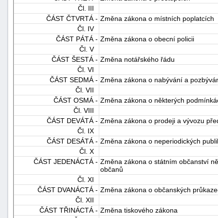
Čl. III
ČÁST ČTVRTÁ -
Změna zákona o místních poplatcích
Čl. IV
ČÁST PÁTÁ -
Změna zákona o obecní policii
Čl. V
ČÁST ŠESTÁ -
Změna notářského řádu
Čl. VI
ČÁST SEDMÁ -
Změna zákona o nabývání a pozbývání
-
Čl. VII
náhrady
ČÁST OSMÁ -
Změna zákona o některých podmínkách 
Čl. VIII
ČÁST DEVÁTÁ -
Změna zákona o prodeji a vývozu pře
Čl. IX
ČÁST DESÁTÁ -
Změna zákona o neperiodických publi
Čl. X
ČÁST JEDENÁCTÁ -
Změna zákona o státním občanství ně
občanů
Čl. XI
ČÁST DVANÁCTÁ -
Změna zákona o občanských průkaze
Čl. XII
ČÁST TŘINÁCTÁ -
Změna tiskového zákona