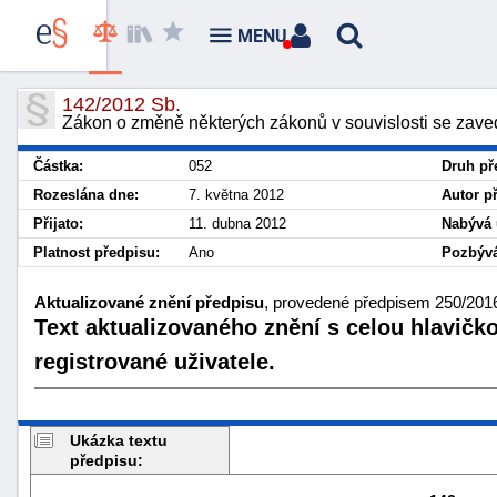
MENU
142/2012 Sb.
Zákon o změně některých zákonů v souvislosti se zave
Částka:
052
Druh př
Rozeslána dne:
7. května 2012
Autor p
Přijato:
11. dubna 2012
Nabývá 
Platnost předpisu:
Ano
Pozbývá
Aktualizované znění předpisu
, provedené předpisem 250/2016
Text aktualizovaného znění s celou hlavičk
registrované uživatele.
Ukázka textu
předpisu: