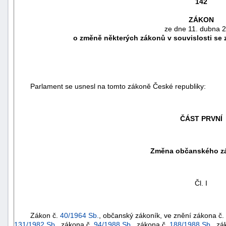
142
ZÁKON
ze dne 11. dubna 
o změně některých zákonů v souvislosti se 
Parlament se usnesl na tomto zákoně České republiky:
ČÁST PRVNÍ
náhrady
Změna občanského z
škody
Čl. I
Zákon č.
40/1964 Sb.
, občanský zákoník, ve znění zákona č.
131/1982 Sb.
, zákona č.
94/1988 Sb.
, zákona č.
188/1988 Sb.
, zá