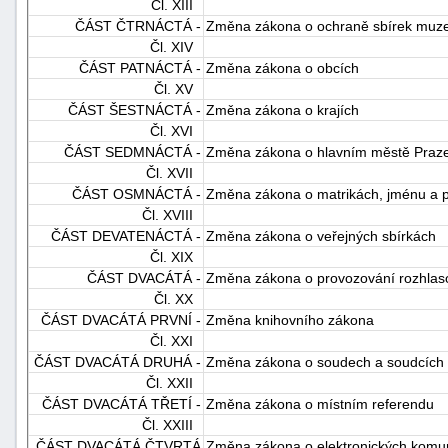
Čl. XIII
"náhradě
ČÁST ČTRNÁCTÁ -
Změna zákona o ochraně sbírek muze
škod"
Čl. XIV
ČÁST PATNÁCTÁ -
Změna zákona o obcích
Čl. XV
ČÁST ŠESTNÁCTÁ -
Změna zákona o krajích
Čl. XVI
ČÁST SEDMNÁCTÁ -
Změna zákona o hlavním městě Praz
Čl. XVII
ČÁST OSMNÁCTÁ -
Změna zákona o matrikách, jménu a p
Čl. XVIII
ČÁST DEVATENÁCTÁ -
Změna zákona o veřejných sbírkách
Čl. XIX
ČÁST DVACÁTÁ -
Změna zákona o provozování rozhlasov
Čl. XX
ČÁST DVACÁTÁ PRVNÍ -
Změna knihovního zákona
Čl. XXI
ČÁST DVACÁTÁ DRUHÁ -
Změna zákona o soudech a soudcích
Čl. XXII
ČÁST DVACÁTÁ TŘETÍ -
Změna zákona o místním referendu
Čl. XXIII
ČÁST DVACÁTÁ ČTVRTÁ
Změna zákona o elektronických komu