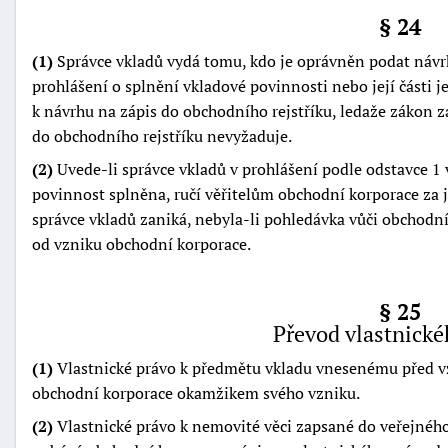
§ 24
(1)
Správce vkladů vydá tomu, kdo je oprávněn podat návr
prohlášení o splnění vkladové povinnosti nebo její části j
k návrhu na zápis do obchodního rejstříku, ledaže zákon 
do obchodního rejstříku nevyžaduje.
(2)
Uvede-li správce vkladů v prohlášení podle odstavce 1 v
povinnost splněna, ručí věřitelům obchodní korporace za je
správce vkladů zaniká, nebyla-li pohledávka vůči obchodní
od vzniku obchodní korporace.
§ 25
Převod vlastnické
(1)
Vlastnické právo k předmětu vkladu vnesenému před 
obchodní korporace okamžikem svého vzniku.
(2)
Vlastnické právo k nemovité věci zapsané do veřejnéh