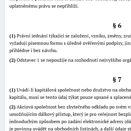
uplatněnému právu se nepřihlíží.
§ 6
(1)
Právní jednání týkající se založení, vzniku, změny, z
vyžadují písemnou formu s úředně ověřenými podpisy, jina
přihlédne i bez návrhu.
(2)
Odstavec 1 se nepoužije na rozhodnutí nejvyššího org
§ 7
(1)
Uvádí-li kapitálová společnost nebo družstvo na obcho
kapitálu, musí se tento údaj týkat pouze upsané a splacené
(2)
Akciová společnost bez zbytečného odkladu po svém v
umožňujícím dálkový přístup, který je pro veřejnost bezpl
jednoduchým způsobem po zadání elektronické adresy (dá
je povinna uvádět na obchodních listinách, a další údaje