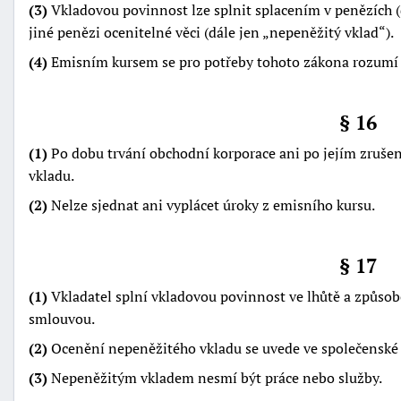
(3)
Vkladovou povinnost lze splnit splacením v penězích (
jiné penězi ocenitelné věci (dále jen
nepeněžitý vklad
).
(4)
Emisním kursem se pro potřeby tohoto zákona rozumí v
§ 16
(1)
Po dobu trvání obchodní korporace ani po jejím zruše
vkladu.
(2)
Nelze sjednat ani vyplácet úroky z emisního kursu.
§ 17
(1)
Vkladatel splní vkladovou povinnost ve lhůtě a způs
smlouvou.
(2)
Ocenění nepeněžitého vkladu se uvede ve společenské
(3)
Nepeněžitým vkladem nesmí být práce nebo služby.