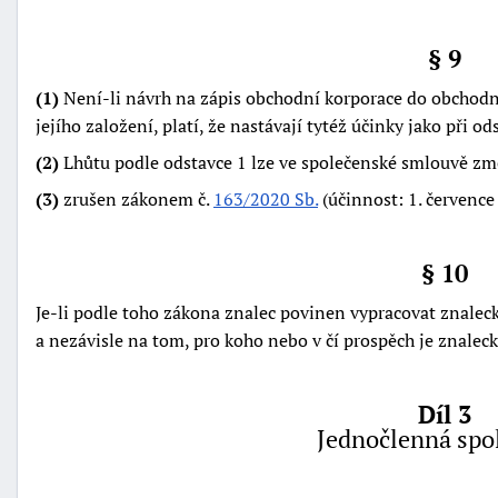
§ 9
(1)
Není-li návrh na zápis obchodní korporace do obchodn
jejího založení, platí, že nastávají tytéž účinky jako při 
(2)
Lhůtu podle odstavce 1 lze ve společenské smlouvě zm
(3)
zrušen zákonem č.
163/2020 Sb.
(účinnost: 1. července
§ 10
Je-li podle toho zákona znalec povinen vypracovat znalec
a nezávisle na tom, pro koho nebo v čí prospěch je znale
Díl 3
Jednočlenná spo