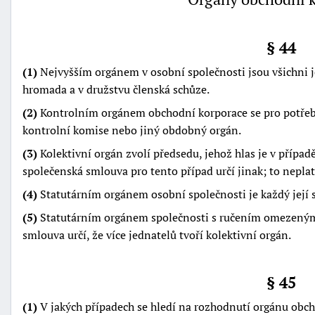
§ 44
(1)
Nejvyšším orgánem v osobní společnosti jsou všichni jej
hromada a v družstvu členská schůze.
(2)
Kontrolním orgánem obchodní korporace se pro potřeb
kontrolní komise nebo jiný obdobný orgán.
(3)
Kolektivní orgán zvolí předsedu, jehož hlas je v případ
společenská smlouva pro tento případ určí jinak; to neplat
(4)
Statutárním orgánem osobní společnosti je každý její 
(5)
Statutárním orgánem společnosti s ručením omezeným 
smlouva určí, že více jednatelů tvoří kolektivní orgán.
§ 45
(1)
V jakých případech se hledí na rozhodnutí orgánu obcho