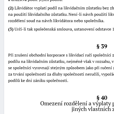
(2)
Likvidátor vyplatí podíl na likvidačním zůstatku bez 
na použití likvidačního zůstatku. Není-li návrh použití li
rozdělení soud na návrh likvidátora nebo společníka.
(3)
Určí-li tak společenská smlouva, ustanovení odstavce 1 
§ 39
Při zrušení obchodní korporace s likvidací ručí společníci 
podílu na likvidačním zůstatku, nejméně však v rozsahu, v 
se společníci vyrovnají stejným způsobem jako při ručení za
za trvání společnosti za dluhy společnosti neručili, vypo
podílů ke dni zániku společnosti.
§ 40
Omezení rozdělení a výplaty 
jiných vlastních 