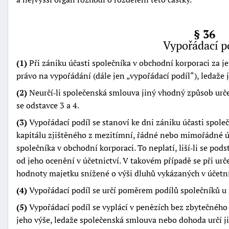
§ 36
Vypořádací p
(1)
Při zániku účasti společníka v obchodní korporaci za j
právo na vypořádání (dále jen
vypořádací podíl
), ledaže 
(2)
Neurčí‑li společenská smlouva jiný vhodný způsob urče
se odstavce 3 a 4.
(3)
Vypořádací podíl se stanoví ke dni zániku účasti společ
kapitálu zjištěného z mezitímní, řádné nebo mimořádné úč
společníka v obchodní korporaci. To neplatí, liší‑li se po
od jeho ocenění v účetnictví. V takovém případě se při urč
hodnoty majetku snížené o výši dluhů vykázaných v účetní
(4)
Vypořádací podíl se určí poměrem podílů společníků u 
(5)
Vypořádací podíl se vyplácí v penězích bez zbytečného 
jeho výše, ledaže společenská smlouva nebo dohoda určí j