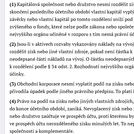
(1)
Kapitálová společnost nebo družstvo nesmí rozdělit zis
skončení posledního účetního období vlastní kapitál vypl
závěrky nebo vlastní kapitál po tomto rozdělení sníží pod
zvýšeného o fondy, které nelze podle zákona nebo společ
nejvyššího orgánu učiněné v rozporu s tím nemá právní úč
(2)
Jsou‑li v aktivech rozvahy vykazovány náklady na vývo
rozdělit zisk nebo jiné vlastní zdroje, pokud není částka k
neodepsané části nákladů na vývoj. O částku neodepsaných
k rozdělení podle § 34 odst. 2. Rozhodnutí nejvyššího or
účinky.
(3)
Obchodní korporace nesmí vyplatit podíl na zisku nebo 
přivodila úpadek podle jiného právního předpisu. To platí 
(4)
Právo na podíl na zisku nebo jiných vlastních zdrojích
do konce účetního období, zaniká. Nevyplacený zisk nebo j
nebo družstvo zaúčtuje ve prospěch účtu, proti kterému by
ve prospěch účtu nerozděleného zisku minulých let. To ne
společnosti a komplementáře.