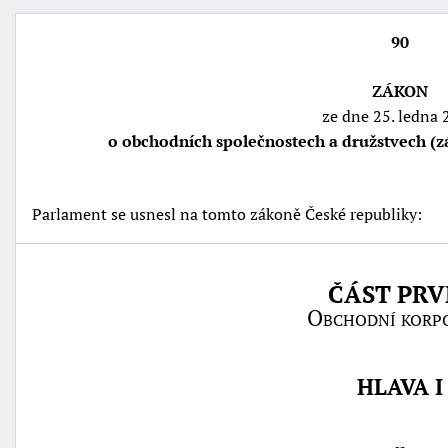
90
ZÁKON
ze dne 25. ledna
o obchodních společnostech a družstvech (
Parlament se usnesl na tomto zákoně České republiky:
náhrady
ČÁST PRV
škody
Obchodní korp
HLAVA I