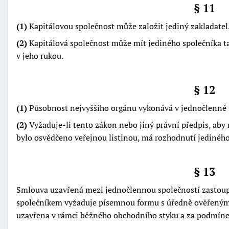
§ 11
(1)
Kapitálovou společnost může založit jediný zakladatel
(2)
Kapitálová společnost může mít jediného společníka ta
v jeho rukou.
§ 12
(1)
Působnost nejvyššího orgánu vykonává v jednočlenné sp
(2)
Vyžaduje-li tento zákon nebo jiný právní předpis, aby
bylo osvědčeno veřejnou listinou, má rozhodnutí jediného 
§ 13
Smlouva uzavřená mezi jednočlennou společností zastou
společníkem vyžaduje písemnou formu s úředně ověřenými 
uzavřena v rámci běžného obchodního styku a za podmíne