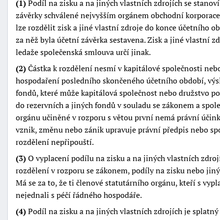
(1)
Podíl na zisku a na jiných vlastních zdrojích se stan
závěrky schválené nejvyšším orgánem obchodní korporace. 
lze rozdělit zisk a jiné vlastní zdroje do konce účetního 
za něž byla účetní závěrka sestavena. Zisk a jiné vlastní z
ledaže společenská smlouva určí jinak.
(2)
Částka k rozdělení nesmí v kapitálové společnosti nebo
hospodaření posledního skončeného účetního období, výsl
fondů, které může kapitálová společnost nebo družstvo po
do rezervních a jiných fondů v souladu se zákonem a spo
orgánu učiněné v rozporu s větou první nemá právní účinky
vznik, změnu nebo zánik upravuje právní předpis nebo sp
rozdělení nepřipouští.
(3)
O vyplacení podílu na zisku a na jiných vlastních zdrojí
rozdělení v rozporu se zákonem, podíly na zisku nebo jinýc
Má se za to, že ti členové statutárního orgánu, kteří s vy
nejednali s péčí řádného hospodáře.
(4)
Podíl na zisku a na jiných vlastních zdrojích je splatný