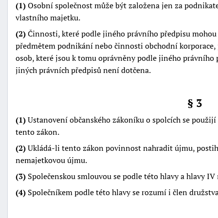
(1)
Osobní společnost může být založena jen za podnikat
vlastního majetku.
(2)
Činnosti, které podle jiného právního předpisu mohou
předmětem podnikání nebo činnosti obchodní korporace,
osob, které jsou k tomu oprávněny podle jiného právního
jiných právních předpisů není dotčena.
-
náhrady
§ 3
(1)
Ustanovení občanského zákoníku o spolcích se použijí 
tento zákon.
(2)
Ukládá-li tento zákon povinnost nahradit újmu, postih
nemajetkovou újmu.
(3)
Společenskou smlouvou se podle této hlavy a hlavy IV r
(4)
Společníkem podle této hlavy se rozumí i člen družstva