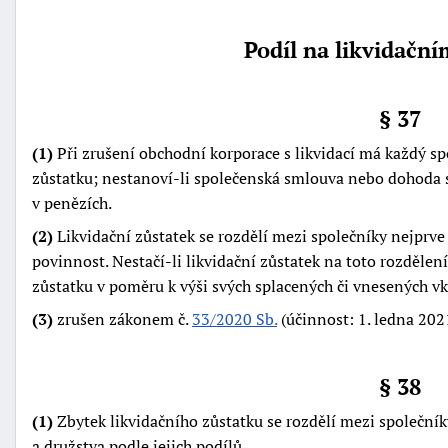
Podíl na likvidačn
§ 37
(1)
Při zrušení obchodní korporace s likvidací má každý sp
zůstatku; nestanoví-li společenská smlouva nebo dohoda sp
v penězích.
(2)
Likvidační zůstatek se rozdělí mezi společníky nejprve 
povinnost. Nestačí-li likvidační zůstatek na toto rozdělení
zůstatku v poměru k výši svých splacených či vnesených vk
(3)
zrušen zákonem č.
33/2020 Sb.
(účinnost: 1. ledna 202
§ 38
(1)
Zbytek likvidačního zůstatku se rozdělí mezi společní
a družstva podle jejich podílů.