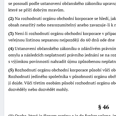
se posoudí podle ustanovení občanského zákoníku upravují
které se příčí dobrým mravům.
(2)
Na rozhodnutí orgánu obchodní korporace se hledí, jako 
obsah neurčitý nebo nesrozumitelný anebo zavazuje-li k
(3)
Není‑li rozhodnutí orgánu obchodní korporace v pří
veřejnou listinou sepsanou nejpozději do 60 dnů ode dne j
(4)
Ustanovení občanského zákoníku o zdánlivém právním j
omylu a následcích neplatnosti právního jednání se na r
s výjimkou povinnosti nahradit újmu způsobenou neplat
(5)
Rozhodnutí orgánu obchodní korporace působí vůči obc
Rozhodnutí jediného společníka v působnosti orgánu obcho
jí dojde. Vůči třetím osobám působí rozhodnutí orgánu o
dozvěděly nebo dozvědět mohly.
§ 46
(1)
Osoba, která je členem orgánu a je do funkce volena, 