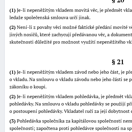
(1)
Je-li nepeněžitým vkladem movitá věc, je předmět vkla
ledaže společenská smlouva určí jinak.
(2)
Není-li z povahy věci možné faktické předání movité 
jiných nosičů, které zachycují předávanou věc, a dokument
skutečnosti důležité pro možnost využití nepeněžitého vk
§ 21
(1)
Je-li nepeněžitým vkladem závod nebo jeho část, je p
o vkladu. Na smlouvu o vkladu závodu nebo jeho části se
zákoníku o koupi.
(2)
Je-li nepeněžitým vkladem pohledávka, je předmět vkl
pohledávky. Na smlouvu o vkladu pohledávky se použijí 
o postoupení pohledávky. Vkladatel ručí za její dobytnost 
(3)
Pohledávka společníka za kapitálovou společností nem
společnosti; započtena proti pohledávce společnosti na s