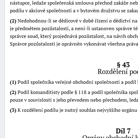
nástupce, ledaže společenská smlouva přechod zakáže ne
podílu v akciové společnosti a v bytovém družstvu se zaka
(2)
Nedohodnou-li se dědicové v době řízení o dědictví na
je předmětem pozůstalosti, a není-li ustanoven správce té
správce soud, který projednává pozůstalost, na návrh obc
Správce pozůstalosti je oprávněn vykonávat všechna práva
§ 43
Rozdělení po
(1)
Podíl společníka veřejné obchodní společnosti a podíl
(2)
Podíl komanditisty podle § 118 a podíl společníka spo
pouze v souvislosti s jeho převodem nebo přechodem, leda
(3)
K rozdělení podílu je nutný souhlas nejvyššího orgánu
Díl 7
Orgány obchodní 