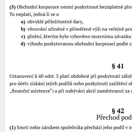
(5)
Obchodní korporace nesmí poskytnout bezúplatné plně
To neplatí, jedná‑li se o
a
obvyklé příležitostné dary,
b
věnování učiněné v přiměřené výši na veřejně pro
c
plnění, kterým bylo vyhověno mravnímu závazku
d
výhodu poskytovanou obchodní korporací podle z
§ 41
Ustanovení § 40 odst. 3 platí obdobně při poskytnutí zálo
pro účely získání jejích podílů nebo poskytnutí zajištění o
finanční asistence
) a při nabývání akcií zaměstnanci z
§ 42
Přechod pod
(1)
Smrtí nebo zánikem společníka přechází jeho podíl v 