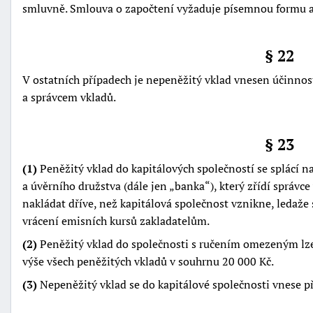
smluvně. Smlouva o započtení vyžaduje písemnou formu a 
§ 22
V ostatních případech je nepeněžitý vklad vnesen účinno
a správcem vkladů.
§ 23
(1)
Peněžitý vklad do kapitálových společností se splácí n
a úvěrního družstva (dále jen
banka
), který zřídí správ
nakládat dříve, než kapitálová společnost vznikne, ledaže
vrácení emisních kursů zakladatelům.
(2)
Peněžitý vklad do společnosti s ručením omezeným lze
výše všech peněžitých vkladů v souhrnu 20 000 Kč.
(3)
Nepeněžitý vklad se do kapitálové společnosti vnese p