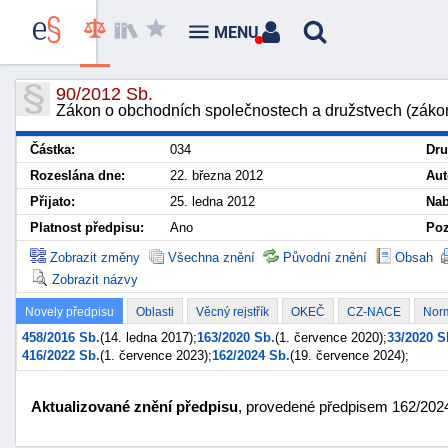
MENU
90/2012 Sb.
Zákon o obchodních společnostech a družstvech (záko
Částka:
034
Dru
Rozeslána dne:
22. března 2012
Aut
Přijato:
25. ledna 2012
Nab
Platnost předpisu:
Ano
Poz
Zobrazit změny
Všechna znění
Původní znění
Obsah
Zobrazit názvy
Novely předpisu
Oblasti
Věcný rejstřík
OKEČ
CZ-NACE
Nor
458/2016 Sb.
(14. ledna 2017);
163/2020 Sb.
(1. července 2020);
33/2020 S
416/2022 Sb.
(1. července 2023);
162/2024 Sb.
(19. července 2024);
Aktualizované znění předpisu
, provedené předpisem 162/2024