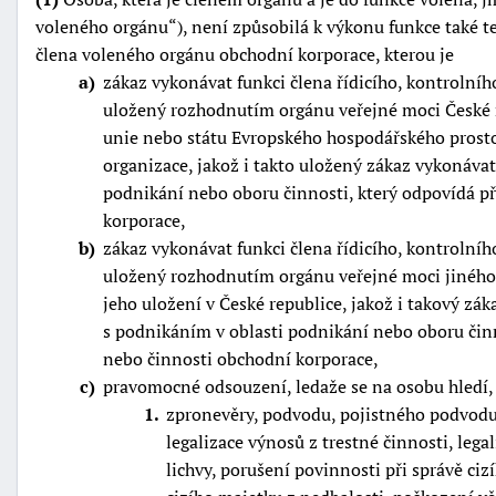
voleného orgánu
), není způsobilá k výkonu funkce také t
člena voleného orgánu obchodní korporace, kterou je
a
zákaz vykonávat funkci člena řídicího, kontrolní
uložený rozhodnutím orgánu veřejné moci České r
unie nebo státu Evropského hospodářského pros
organizace, jakož i takto uložený zákaz vykonávat
podnikání nebo oboru činnosti, který odpovídá 
korporace,
b
zákaz vykonávat funkci člena řídicího, kontrolní
uložený rozhodnutím orgánu veřejné moci jinéh
jeho uložení v České republice, jakož i takový zák
s podnikáním v oblasti podnikání nebo oboru čin
nebo činnosti obchodní korporace,
c
pravomocné odsouzení, ledaže se na osobu hledí, 
1
zpronevěry, podvodu, pojistného podvod
legalizace výnosů z trestné činnosti, lega
lichvy, porušení povinnosti při správě ci