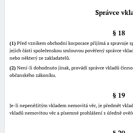
Správce vkl
§ 18
(1)
Před vznikem obchodní korporace přijímá a spravuje 
jejich části společenskou smlouvou pověřený správce vkla
nebo některý ze zakladatelů.
(2)
Není-li dohodnuto jinak, provádí správce vkladů činno
občanského zákoníku.
§ 19
Je-li nepeněžitým vkladem nemovitá věc, je předmět vkladu
vkladů nemovitou věc a písemné prohlášení s úředně ově
§ 20