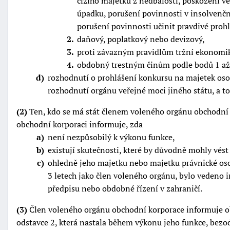
cizího majetku z nedbalosti, poškození vě
úpadku, porušení povinnosti v insolvenční
porušení povinnosti učinit pravdivé proh
2
daňový, poplatkový nebo devizový,
3
proti závazným pravidlům tržní ekonomiky
4
obdobný trestným činům podle bodů 1 až 
d
rozhodnutí o prohlášení konkursu na majetek os
rozhodnutí orgánu veřejné moci jiného státu, a t
(2)
Ten, kdo se má stát členem voleného orgánu obchodní 
obchodní korporaci informuje, zda
a
není nezpůsobilý k výkonu funkce,
b
existují skutečnosti, které by důvodně mohly vés
c
ohledně jeho majetku nebo majetku právnické oso
3 letech jako člen voleného orgánu, bylo vedeno 
předpisu nebo obdobné řízení v zahraničí.
(3)
Člen voleného orgánu obchodní korporace informuje ob
odstavce 2, která nastala během výkonu jeho funkce, bezod