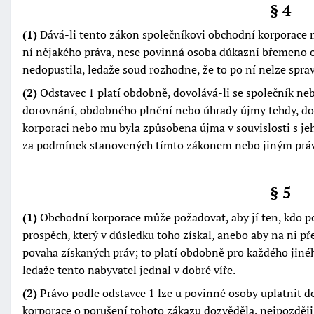
§ 4
"náhradě
škod"
(1)
Dává-li tento zákon společníkovi obchodní korporace 
ní nějakého práva, nese povinná osoba důkazní břemeno o
nedopustila, ledaže soud rozhodne, že to po ní nelze spra
(2)
Odstavec 1 platí obdobně, dovolává-li se společník ne
dorovnání, obdobného plnění nebo úhrady újmy tehdy, doš
korporaci nebo mu byla způsobena újma v souvislosti s j
za podmínek stanovených tímto zákonem nebo jiným prá
§ 5
(1)
Obchodní korporace může požadovat, aby jí ten, kdo po
prospěch, který v důsledku toho získal, anebo aby na ni pře
povaha získaných práv; to platí obdobně pro každého jiné
ledaže tento nabyvatel jednal v dobré víře.
(2)
Právo podle odstavce 1 lze u povinné osoby uplatnit d
korporace o porušení tohoto zákazu dozvěděla, nejpozději 