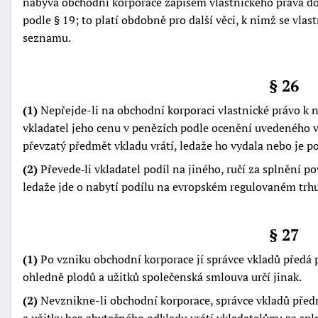
nabývá obchodní korporace zápisem vlastnického práva d
podle § 19; to platí obdobně pro další věci, k nimž se vla
seznamu.
§ 26
(1)
Nepřejde-li na obchodní korporaci vlastnické právo k 
vkladatel jeho cenu v penězích podle ocenění uvedeného 
převzatý předmět vkladu vrátí, ledaže ho vydala nebo je p
(2)
Převede‑li vkladatel podíl na jiného, ručí za splnění p
ledaže jde o nabytí podílu na evropském regulovaném trhu
§ 27
(1)
Po vzniku obchodní korporace jí správce vkladů předá p
ohledně plodů a užitků společenská smlouva určí jinak.
(2)
Nevznikne-li obchodní korporace, správce vkladů předmě
a užitky bez zbytečného odkladu vrátí vkladatelům; za spl