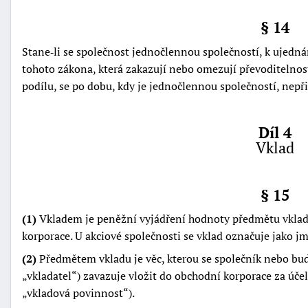
§ 14
Stane‑li se společnost jednočlennou společností, k uje
tohoto zákona, která zakazují nebo omezují převoditelno
podílu, se po dobu, kdy je jednočlennou společností, nepři
Díl 4
Vklad
§ 15
(1)
Vkladem je peněžní vyjádření hodnoty předmětu vklad
korporace. U akciové společnosti se vklad označuje jako j
(2)
Předmětem vkladu je věc, kterou se společník nebo bud
vkladatel
) zavazuje vložit do obchodní korporace za účel
vkladová povinnost
).