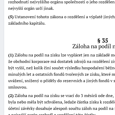
rozhodnutí nejvyššího orgánu společnosti o jeho rozdělen
nejvyšší orgán určí jinak.
(5)
Ustanovení tohoto zákona o rozdělení a výplatě jiných 
základního kapitálu.
§ 35
Záloha na podíl 
(1)
Zálohu na podíl na zisku lze vyplácet jen na základě me
že obchodní korporace má dostatek zdrojů na rozdělení zi
být vyšší, než kolik činí součet výsledku hospodaření bě
minulých let a ostatních fondů tvořených ze zisku, které
uvážení, snížený o příděly do rezervních a jiných fondů 
smlouvou.
(2)
Záloha na podíl na zisku se vrací do 3 měsíců ode dne
byla nebo měla být schválena, ledaže částka zisku k rozd
účetní závěrky dosahuje alespoň součtu záloh na podíl na
a nejvyšší orgán rozhodl o rozdělení této částky.