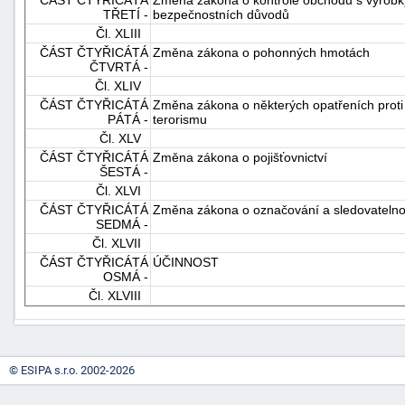
TŘETÍ -
bezpečnostních důvodů
Čl. XLIII
ČÁST ČTYŘICÁTÁ
Změna zákona o pohonných hmotách
ČTVRTÁ -
Čl. XLIV
ČÁST ČTYŘICÁTÁ
Změna zákona o některých opatřeních proti l
PÁTÁ -
terorismu
Čl. XLV
ČÁST ČTYŘICÁTÁ
Změna zákona o pojišťovnictví
ŠESTÁ -
Čl. XLVI
ČÁST ČTYŘICÁTÁ
Změna zákona o označování a sledovatelnosti
SEDMÁ -
Čl. XLVII
ČÁST ČTYŘICÁTÁ
ÚČINNOST
OSMÁ -
Čl. XLVIII
© ESIPA s.r.o. 2002-2026