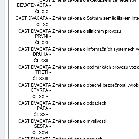
DEVATENÁCTÁ -
Čl. XIX
ČÁST DVACÁTÁ -
Změna zákona o Státním zemědělském inte
Čl. XX
ČÁST DVACÁTÁ
Změna zákona o silničním provozu
PRVNÍ -
Čl. XXI
ČÁST DVACÁTÁ
Změna zákona o informačních systémech ve
DRUHÁ -
Čl. XXII
ČÁST DVACÁTÁ
Změna zákona o podmínkách provozu vozid
TŘETÍ -
Čl. XXIII
ČÁST DVACÁTÁ
Změna zákona o obecné bezpečnosti výrob
ČTVRTÁ -
Čl. XXIV
ČÁST DVACÁTÁ
Změna zákona o odpadech
PÁTÁ -
Čl. XXV
ČÁST DVACÁTÁ
Změna zákona o myslivosti
ŠESTÁ -
Čl. XXVI
ČÁST DVACÁTÁ
Změna zákona o obalech