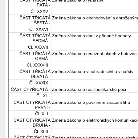
PÁTÁ -
Čl. XXXV
ČÁST TŘICÁTÁ
Změna zákona o obchodování s ohroženým
ŠESTÁ -
Čl. XXXVI
ČÁST TŘICÁTÁ
Změna zákona o dani z přidané hodnoty
SEDMÁ -
Čl. XXXVII
ČÁST TŘICÁTÁ
Změna zákona o omezení plateb v hotovost
OSMÁ -
Čl. XXXVIII
ČÁST TŘICÁTÁ
Změna zákona o vinohradnictví a vinařství
DEVÁTÁ -
Čl. XXXIX
ČÁST ČTYŘICÁTÁ -
Změna zákona o rostlinolékařské péči
Čl. XL
ČÁST ČTYŘICÁTÁ
Změna zákona o povinném značení lihu
PRVNÍ -
Čl. XLI
ČÁST ČTYŘICÁTÁ
Změna zákona o elektronických komunikací
DRUHÁ -
Čl. XLII
ČÁST ČTYŘICÁTÁ
Změna zákona o kontrole obchodu s výrobky,