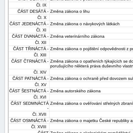
Čl. IX
"náhradě
ČÁST DESÁTÁ -
Změna zákona o lihu
škod"
Čl. X
ČÁST JEDENÁCTÁ -
Změna zákona o návykových látkách
Čl. XI
ČÁST DVANÁCTÁ -
Změna veterinárního zákona
Čl. XII
ČÁST TŘINÁCTÁ -
Změna zákona o pojištění odpovědnosti z p
Čl. XIII
ČÁST ČTRNÁCTÁ -
Změna zákona o opatřeních týkajících se d
porušujícího některá práva duševního vlastn
Čl. XIV
ČÁST PATNÁCTÁ -
Změna zákona o ochraně před dovozem su
Čl. XV
ČÁST ŠESTNÁCTÁ -
Změna autorského zákona
Čl. XVI
ČÁST SEDMNÁCTÁ
Změna zákona o ověřování střelných zbraní,
-
Čl. XVII
ČÁST OSMNÁCTÁ -
Změna zákona o majetku České republiky a j
Čl. XVIII
ČÁST
Změna zákona o ekologickém zemědělství