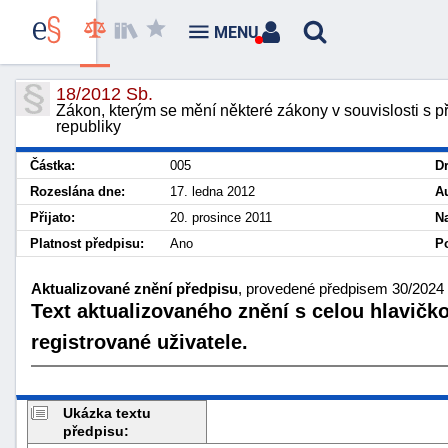
MENU
18/2012 Sb.
Zákon, kterým se mění některé zákony v souvislosti s p
republiky
Částka:
005
D
Rozeslána dne:
17. ledna 2012
Au
Přijato:
20. prosince 2011
N
Platnost předpisu:
Ano
Po
Aktualizované znění předpisu
, provedené předpisem 30/2024 
Text aktualizovaného znění s celou hlavičk
registrované uživatele.
Ukázka textu
předpisu: