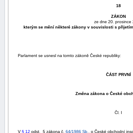
18
ZÁKON
ze dne 20. prosince 
kterým se mění některé zákony v souvislosti s přijetí
Parlament se usnesl na tomto zákoně České republiky:
ČÁST PRVNÍ
náhrady
škody
Změna zákona o České obch
Čl. I
V
§ 12
odst. 5 zákona č.
64/1986 Sb.
, o České obchodní ins