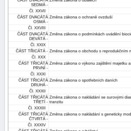
SEDMÁ -
Čl. XXVII
ČÁST DVACÁTÁ
Změna zákona o ochraně ovzduší
OSMÁ -
Čl. XXVIII
ČÁST DVACÁTÁ
Změna zákona o podmínkách uvádění biocidn
DEVÁTÁ -
Čl. XXIX
ČÁST TŘICÁTÁ -
Změna zákona o obchodu s reprodukčním ma
Čl. XXX
ČÁST TŘICÁTÁ
Změna zákona o výkonu zajištění majetku a v
PRVNÍ -
Čl. XXXI
ČÁST TŘICÁTÁ
Změna zákona o spotřebních daních
DRUHÁ -
Čl. XXXII
ČÁST TŘICÁTÁ
Změna zákona o nakládání se surovými diam
TŘETÍ -
tranzitu
Čl. XXXIII
ČÁST TŘICÁTÁ
Změna zákona o nakládání s geneticky modi
ČTVRTÁ -
Čl. XXXIV
ČÁST TŘICÁTÁ
Změna zákona o rybářství