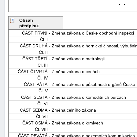
. . .
Obsah
předpisu:
ČÁST PRVNÍ -
Změna zákona o České obchodní inspekci
Čl. I
ČÁST DRUHÁ -
Změna zákona o hornické činnosti, výbušnin
-
Čl. II
ČÁST TŘETÍ -
Změna zákona o metrologii
náhrady
Čl. III
ČÁST ČTVRTÁ -
Změna zákona o cenách
Čl. IV
ČÁST PÁTÁ -
Změna zákona o působnosti orgánů České re
Čl. V
ČÁST ŠESTÁ -
Změna zákona o komoditních burzách
Čl. VI
ČÁST SEDMÁ -
Změna celního zákona
Čl. VII
ČÁST OSMÁ -
Změna zákona o krmivech
Čl. VIII
ČÁST DEVÁTÁ -
Změna zákona o pozemních komunikacích