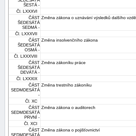
ŠESTÁ -
Čl. LXXXVI
ČÁST
Změna zákona o uznávání výsledků dalšího vzdě
ŠEDESÁTÁ
SEDMÁ -
Čl. LXXXVII
ČÁST
Změna insolvenčního zákona
ŠEDESÁTÁ
OSMÁ -
Čl. LXXXVIII
ČÁST
Změna zákoníku práce
ŠEDESÁTÁ
DEVÁTÁ -
Čl. LXXXIX
ČÁST
Změna trestního zákoníku
SEDMDESÁTÁ
-
Čl. XC
ČÁST
Změna zákona o auditorech
SEDMDESÁTÁ
PRVNÍ -
Čl. XCI
ČÁST
Změna zákona o pojišťovnictví
SEDMDESÁTÁ