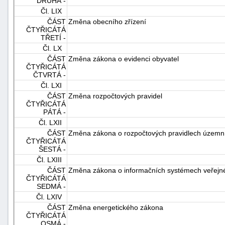
DRUHÁ -
Čl. LIX
ČÁST
Změna obecního zřízení
ČTYŘICÁTÁ
TŘETÍ -
Čl. LX
ČÁST
Změna zákona o evidenci obyvatel
ČTYŘICÁTÁ
ČTVRTÁ -
Čl. LXI
ČÁST
Změna rozpočtových pravidel
ČTYŘICÁTÁ
PÁTÁ -
Čl. LXII
ČÁST
Změna zákona o rozpočtových pravidlech územn
ČTYŘICÁTÁ
ŠESTÁ -
Čl. LXIII
ČÁST
Změna zákona o informačních systémech veřejn
ČTYŘICÁTÁ
SEDMÁ -
Čl. LXIV
ČÁST
Změna energetického zákona
ČTYŘICÁTÁ
OSMÁ -