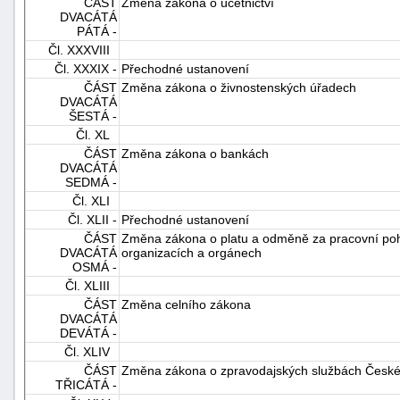
ČÁST
Změna zákona o účetnictví
DVACÁTÁ
PÁTÁ -
Čl. XXXVIII
Čl. XXXIX -
Přechodné ustanovení
ČÁST
Změna zákona o živnostenských úřadech
DVACÁTÁ
ŠESTÁ -
Čl. XL
ČÁST
Změna zákona o bankách
DVACÁTÁ
SEDMÁ -
Čl. XLI
Čl. XLII -
Přechodné ustanovení
ČÁST
Změna zákona o platu a odměně za pracovní poho
DVACÁTÁ
organizacích a orgánech
OSMÁ -
Čl. XLIII
ČÁST
Změna celního zákona
DVACÁTÁ
DEVÁTÁ -
Čl. XLIV
ČÁST
Změna zákona o zpravodajských službách České 
TŘICÁTÁ -