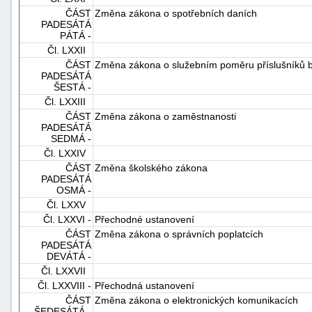
ČÁST
Změna zákona o spotřebních daních
PADESÁTÁ
PÁTÁ -
Čl. LXXII
ČÁST
Změna zákona o služebním poměru příslušníků 
PADESÁTÁ
ŠESTÁ -
Čl. LXXIII
ČÁST
Změna zákona o zaměstnanosti
PADESÁTÁ
SEDMÁ -
Čl. LXXIV
ČÁST
Změna školského zákona
PADESÁTÁ
OSMÁ -
Čl. LXXV
Čl. LXXVI -
Přechodné ustanovení
ČÁST
Změna zákona o správních poplatcích
PADESÁTÁ
DEVÁTÁ -
Čl. LXXVII
Čl. LXXVIII -
Přechodná ustanovení
ČÁST
Změna zákona o elektronických komunikacích
ŠEDESÁTÁ -