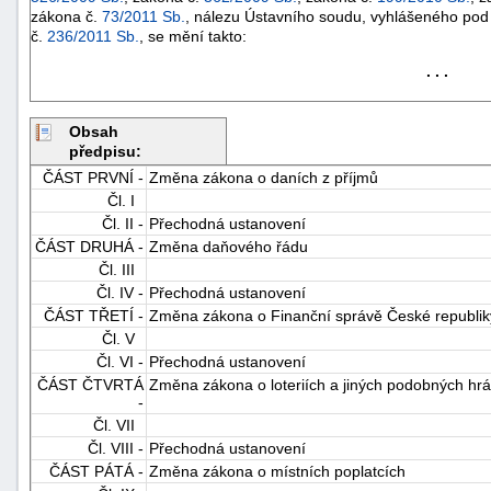
zákona č.
73/2011 Sb.
, nálezu Ústavního soudu, vyhlášeného pod
č.
236/2011 Sb.
, se mění takto:
. . .
Obsah
předpisu:
ČÁST PRVNÍ -
Změna zákona o daních z příjmů
-
Čl. I
náhrady
Čl. II -
Přechodná ustanovení
ČÁST DRUHÁ -
Změna daňového řádu
Čl. III
Čl. IV -
Přechodná ustanovení
ČÁST TŘETÍ -
Změna zákona o Finanční správě České republik
Čl. V
Čl. VI -
Přechodná ustanovení
ČÁST ČTVRTÁ
Změna zákona o loteriích a jiných podobných hr
-
Čl. VII
Čl. VIII -
Přechodná ustanovení
ČÁST PÁTÁ -
Změna zákona o místních poplatcích