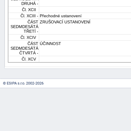
DRUHÁ -
Čl. XCII
Čl. XCIII -
Přechodné ustanovení
ČÁST
ZRUŠOVACÍ USTANOVENÍ
SEDMDESÁTÁ
TŘETÍ -
Čl. XCIV
ČÁST
ÚČINNOST
SEDMDESÁTÁ
ČTVRTÁ -
Čl. XCV
© ESIPA s.r.o. 2002-2026