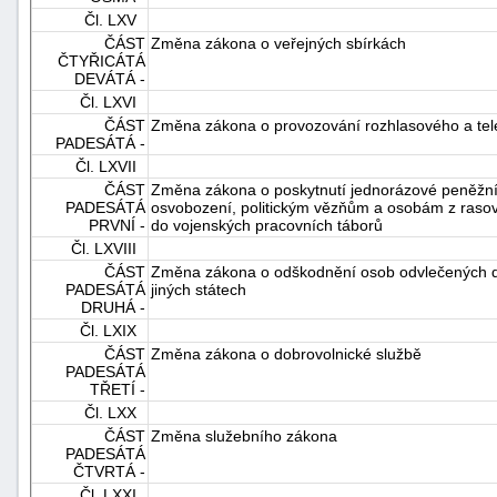
Čl. LXV
ČÁST
Změna zákona o veřejných sbírkách
ČTYŘICÁTÁ
DEVÁTÁ -
Čl. LXVI
ČÁST
Změna zákona o provozování rozhlasového a tele
PADESÁTÁ -
Čl. LXVII
ČÁST
Změna zákona o poskytnutí jednorázové peněžní
PADESÁTÁ
osvobození, politickým vězňům a osobám z ras
PRVNÍ -
do vojenských pracovních táborů
Čl. LXVIII
ČÁST
Změna zákona o odškodnění osob odvlečených do
PADESÁTÁ
jiných státech
DRUHÁ -
Čl. LXIX
ČÁST
Změna zákona o dobrovolnické službě
PADESÁTÁ
TŘETÍ -
Čl. LXX
ČÁST
Změna služebního zákona
PADESÁTÁ
ČTVRTÁ -
Čl. LXXI