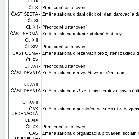
Čl. IX
"náhradě
Čl. X -
Přechodné ustanovení
škod"
ČÁST ŠESTÁ -
Změna zákona o dani dědické, dani darovací a d
Čl. XI
Čl. XII -
Přechodné ustanovení
ČÁST SEDMÁ -
Změna zákona o dani z přidané hodnoty
Čl. XIII
Čl. XIV -
Přechodné ustanovení
ČÁST OSMÁ -
Změna zákona o rezervách pro zjištění základu d
Čl. XV
Čl. XVI -
Přechodná ustanovení
ČÁST DEVÁTÁ
Změna zákona o rozpočtovém určení daní
-
Čl. XVII
ČÁST DESÁTÁ
Změna zákona o zřízení ministerstev a jiných úst
-
Čl. XVIII
ČÁST
Změna zákona o pojistném na sociální zabezpečen
JEDENÁCTÁ -
Čl. XIX
Čl. XX -
Přechodná ustanovení
ČÁST
Změna zákona o organizaci a provádění sociáln
DVANÁCTÁ -