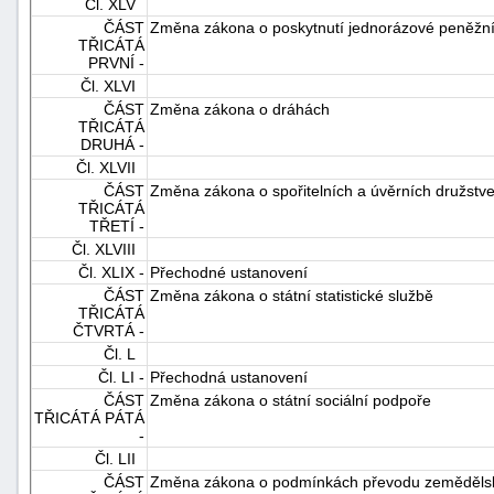
Čl. XLV
ČÁST
Změna zákona o poskytnutí jednorázové peněžní
TŘICÁTÁ
PRVNÍ -
Čl. XLVI
ČÁST
Změna zákona o dráhách
TŘICÁTÁ
DRUHÁ -
Čl. XLVII
ČÁST
Změna zákona o spořitelních a úvěrních družstv
TŘICÁTÁ
TŘETÍ -
Čl. XLVIII
Čl. XLIX -
Přechodné ustanovení
ČÁST
Změna zákona o státní statistické službě
TŘICÁTÁ
ČTVRTÁ -
Čl. L
Čl. LI -
Přechodná ustanovení
ČÁST
Změna zákona o státní sociální podpoře
TŘICÁTÁ PÁTÁ
-
Čl. LII
ČÁST
Změna zákona o podmínkách převodu zemědělských