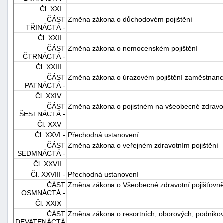
Čl. XXI
ČÁST
Změna zákona o důchodovém pojištění
TŘINÁCTÁ -
Čl. XXII
ČÁST
Změna zákona o nemocenském pojištění
ČTRNÁCTÁ -
Čl. XXIII
ČÁST
Změna zákona o úrazovém pojištění zaměstnan
PATNÁCTÁ -
Čl. XXIV
ČÁST
Změna zákona o pojistném na všeobecné zdravotn
ŠESTNÁCTÁ -
Čl. XXV
Čl. XXVI -
Přechodná ustanovení
ČÁST
Změna zákona o veřejném zdravotním pojištění
SEDMNÁCTÁ -
Čl. XXVII
Čl. XXVIII -
Přechodná ustanovení
ČÁST
Změna zákona o Všeobecné zdravotní pojišťovně
OSMNÁCTÁ -
Čl. XXIX
ČÁST
Změna zákona o resortních, oborových, podnikov
DEVATENÁCTÁ