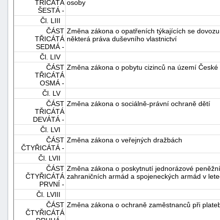
TŘICÁTÁ
osoby
ŠESTÁ -
Čl. LIII
ČÁST
Změna zákona o opatřeních týkajících se dovozu
TŘICÁTÁ
některá práva duševního vlastnictví
SEDMÁ -
Čl. LIV
ČÁST
Změna zákona o pobytu cizinců na území České 
TŘICÁTÁ
OSMÁ -
Čl. LV
ČÁST
Změna zákona o sociálně-právní ochraně dětí
TŘICÁTÁ
DEVÁTÁ -
Čl. LVI
ČÁST
Změna zákona o veřejných dražbách
ČTYŘICÁTÁ -
Čl. LVII
ČÁST
Změna zákona o poskytnutí jednorázové peněžní
ČTYŘICÁTÁ
zahraničních armád a spojeneckých armád v let
PRVNÍ -
Čl. LVIII
ČÁST
Změna zákona o ochraně zaměstnanců při plateb
ČTYŘICÁTÁ