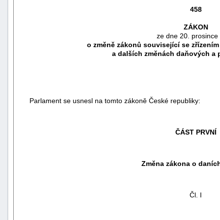
458
ZÁKON
ze dne 20. prosince
o změně zákonů související se zřízení
a dalších změnách daňových a 
Parlament se usnesl na tomto zákoně České republiky:
ČÁST PRVNÍ
náhrady
škody
Změna zákona o daních
Čl. I