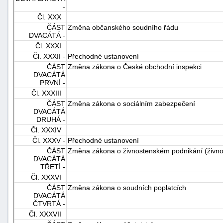
-
Čl. XXX
ČÁST
Změna občanského soudního řádu
DVACÁTÁ -
Čl. XXXI
Čl. XXXII -
Přechodné ustanovení
ČÁST
Změna zákona o České obchodní inspekci
DVACÁTÁ
PRVNÍ -
Čl. XXXIII
ČÁST
Změna zákona o sociálním zabezpečení
DVACÁTÁ
DRUHÁ -
Čl. XXXIV
Čl. XXXV -
Přechodné ustanovení
ČÁST
Změna zákona o živnostenském podnikání (živno
DVACÁTÁ
TŘETÍ -
Čl. XXXVI
ČÁST
Změna zákona o soudních poplatcích
DVACÁTÁ
ČTVRTÁ -
Čl. XXXVII