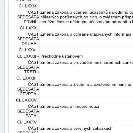
Čl. LXXIX
ČÁST
Změna zákona o ocenění účastníků národního bo
ŠEDESÁTÁ
některých pozůstalých po nich, o zvláštním pří
PRVNÍ -
peněžní částce některým účastníkům národního b
Čl. LXXX
ČÁST
Změna zákona o ochraně utajovaných informací a
ŠEDESÁTÁ
DRUHÁ -
Čl. LXXXI
Čl. LXXXII -
Přechodné ustanovení
ČÁST
Změna zákona o provádění mezinárodních sankc
ŠEDESÁTÁ
TŘETÍ -
Čl. LXXXIII
ČÁST
Změna zákona o životním a existenčním minimu
ŠEDESÁTÁ
ČTVRTÁ -
Čl. LXXXIV
ČÁST
Změna zákona o hmotné nouzi
ŠEDESÁTÁ
PÁTÁ -
Čl. LXXXV
ČÁST
Změna zákona o veřejných zakázkách
ŠEDESÁTÁ