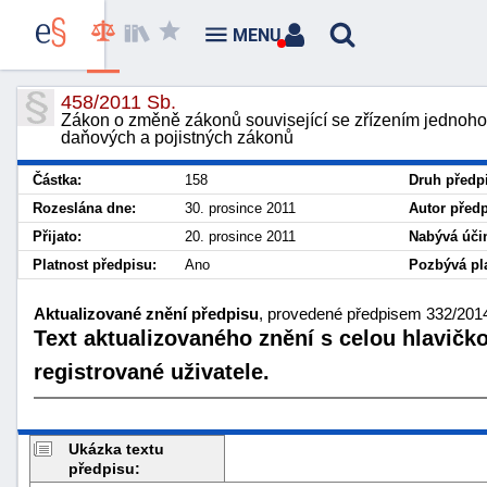
MENU
458/2011 Sb.
Zákon o změně zákonů související se zřízením jednoho
daňových a pojistných zákonů
Částka:
158
Druh předp
Rozeslána dne:
30. prosince 2011
Autor předp
Přijato:
20. prosince 2011
Nabývá účin
Platnost předpisu:
Ano
Pozbývá pla
Aktualizované znění předpisu
, provedené předpisem 332/2014
Text aktualizovaného znění s celou hlavičk
registrované uživatele.
Ukázka textu
předpisu: