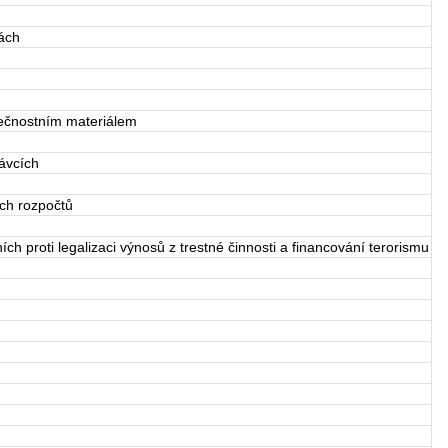
ách
ečnostním materiálem
ávcích
ých rozpočtů
h proti legalizaci výnosů z trestné činnosti a financování terorismu