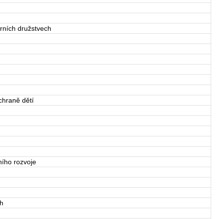
rních družstvech
chraně dětí
ího rozvoje
ch