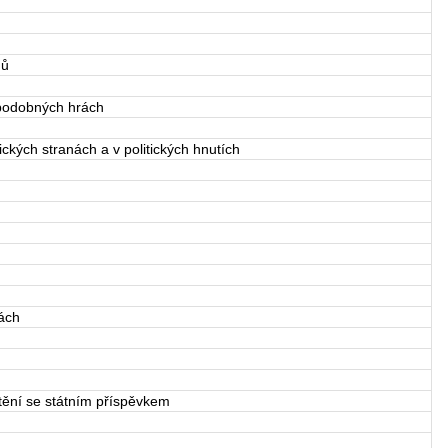
nů
 podobných hrách
ckých stranách a v politických hnutích
ách
tění se státním příspěvkem