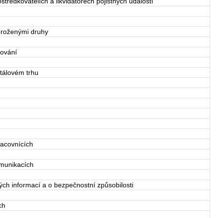
tředkovatelích a likvidátorech pojistných událostí
roženými druhy
tování
tálovém trhu
acovnících
munikacích
h informací a o bezpečnostní způsobilosti
ch