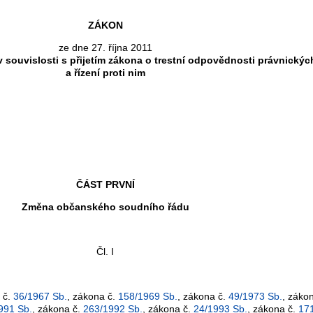
ZÁKON
ze dne 27. října 2011
 souvislosti s přijetím zákona o trestní odpovědnosti právnický
a řízení proti nim
ČÁST PRVNÍ
Změna občanského soudního řádu
Čl. I
 č.
36/1967 Sb.
, zákona č.
158/1969 Sb.
, zákona č.
49/1973 Sb.
, záko
991 Sb.
, zákona č.
263/1992 Sb.
, zákona č.
24/1993 Sb.
, zákona č.
17