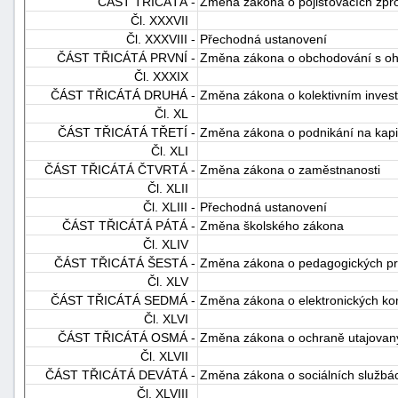
ČÁST TŘICÁTÁ -
Změna zákona o pojišťovacích zpros
Čl. XXXVII
Čl. XXXVIII -
Přechodná ustanovení
ČÁST TŘICÁTÁ PRVNÍ -
Změna zákona o obchodování s oh
Čl. XXXIX
ČÁST TŘICÁTÁ DRUHÁ -
Změna zákona o kolektivním inves
Čl. XL
ČÁST TŘICÁTÁ TŘETÍ -
Změna zákona o podnikání na kapi
Čl. XLI
ČÁST TŘICÁTÁ ČTVRTÁ -
Změna zákona o zaměstnanosti
Čl. XLII
Čl. XLIII -
Přechodná ustanovení
ČÁST TŘICÁTÁ PÁTÁ -
Změna školského zákona
Čl. XLIV
ČÁST TŘICÁTÁ ŠESTÁ -
Změna zákona o pedagogických pr
Čl. XLV
ČÁST TŘICÁTÁ SEDMÁ -
Změna zákona o elektronických ko
Čl. XLVI
ČÁST TŘICÁTÁ OSMÁ -
Změna zákona o ochraně utajovanýc
Čl. XLVII
ČÁST TŘICÁTÁ DEVÁTÁ -
Změna zákona o sociálních službá
Čl. XLVIII