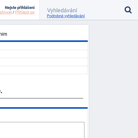
Nejste přihlášeni
strovat
/
Přihlásit se
Podrobné vyhledávání
 nim
.