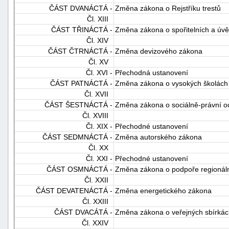
ČÁST DVANÁCTÁ -
Změna zákona o Rejstříku trestů
Čl. XIII
ČÁST TŘINÁCTÁ -
Změna zákona o spořitelních a úvě
Čl. XIV
ČÁST ČTRNÁCTÁ -
Změna devizového zákona
Čl. XV
Čl. XVI -
Přechodná ustanovení
ČÁST PATNÁCTÁ -
Změna zákona o vysokých školách
Čl. XVII
ČÁST ŠESTNÁCTÁ -
Změna zákona o sociálně-právní o
Čl. XVIII
Čl. XIX -
Přechodné ustanovení
ČÁST SEDMNÁCTÁ -
Změna autorského zákona
Čl. XX
Čl. XXI -
Přechodné ustanovení
ČÁST OSMNÁCTÁ -
Změna zákona o podpoře regionáln
Čl. XXII
ČÁST DEVATENÁCTÁ -
Změna energetického zákona
Čl. XXIII
ČÁST DVACÁTÁ -
Změna zákona o veřejných sbírká
Čl. XXIV