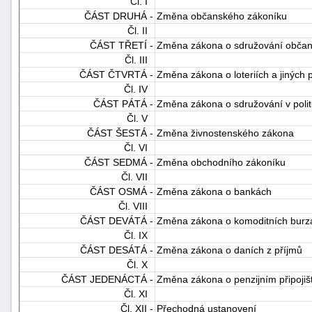
Čl. I
ČÁST DRUHÁ -
Změna občanského zákoníku
Čl. II
ČÁST TŘETÍ -
Změna zákona o sdružování obča
Čl. III
ČÁST ČTVRTÁ -
Změna zákona o loteriích a jiných
Čl. IV
ČÁST PÁTÁ -
Změna zákona o sdružování v politi
Čl. V
ČÁST ŠESTÁ -
Změna živnostenského zákona
Čl. VI
ČÁST SEDMÁ -
Změna obchodního zákoníku
Čl. VII
ČÁST OSMÁ -
Změna zákona o bankách
Čl. VIII
ČÁST DEVÁTÁ -
Změna zákona o komoditních burz
Čl. IX
ČÁST DESÁTÁ -
Změna zákona o daních z příjmů
Čl. X
ČÁST JEDENÁCTÁ -
Změna zákona o penzijním připojiš
Čl. XI
Čl. XII -
Přechodná ustanovení