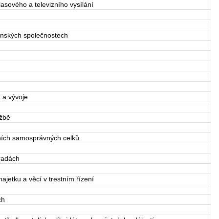
sového a televizního vysílání
nských společnostech
a vývoje
užbě
ích samosprávných celků
radách
jetku a věcí v trestním řízení
ch