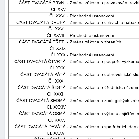
ČÁST DVACÁTÁ PRVNÍ -
Změna zákona o provozování rozhla
Čl. XXV
Čl. XXVI -
Přechodná ustanovení
ČÁST DVACÁTÁ DRUHÁ -
Změna zákona o církvích a nábože
Čl. XXVII
Čl. XXVIII -
Přechodné ustanovení
ČÁST DVACÁTÁ TŘETÍ -
Změna zákona o zbraních
Čl. XXIX
Čl. XXX -
Přechodné ustanovení
ČÁST DVACÁTÁ ČTVRTÁ -
Změna zákona o podpoře výzkumu 
Čl. XXXI
ČÁST DVACÁTÁ PÁTÁ -
Změna zákona o dobrovolnické sl
Čl. XXXII
ČÁST DVACÁTÁ ŠESTÁ -
Změna zákona o úřednících územn
Čl. XXXIII
ČÁST DVACÁTÁ SEDMÁ -
Změna zákona o zoologických zah
Čl. XXXIV
ČÁST DVACÁTÁ OSMÁ -
Změna zákona o výkonu zajištění ma
Čl. XXXV
ČÁST DVACÁTÁ DEVÁTÁ -
Změna zákona o spotřebních daní
Čl. XXXVI