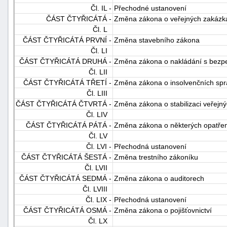
Čl. IL -
Přechodné ustanovení
ČÁST ČTYŘICÁTÁ -
Změna zákona o veřejných zakázk
Čl. L
ČÁST ČTYŘICÁTÁ PRVNÍ -
Změna stavebního zákona
Čl. LI
ČÁST ČTYŘICÁTÁ DRUHÁ -
Změna zákona o nakládání s bezp
Čl. LII
ČÁST ČTYŘICÁTÁ TŘETÍ -
Změna zákona o insolvenčních spr
Čl. LIII
ČÁST ČTYŘICÁTÁ ČTVRTÁ -
Změna zákona o stabilizaci veřejn
Čl. LIV
ČÁST ČTYŘICÁTÁ PÁTÁ -
Změna zákona o některých opatřeníc
Čl. LV
Čl. LVI -
Přechodná ustanovení
ČÁST ČTYŘICÁTÁ ŠESTÁ -
Změna trestního zákoníku
Čl. LVII
ČÁST ČTYŘICÁTÁ SEDMÁ -
Změna zákona o auditorech
Čl. LVIII
Čl. LIX -
Přechodná ustanovení
ČÁST ČTYŘICÁTÁ OSMÁ -
Změna zákona o pojišťovnictví
Čl. LX