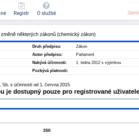
Zaregi
ané
Registr
O službě
o změně některých zákonů (chemický zákon)
Druh předpisu:
Zákon
Autor předpisu:
Parlament
Nabývá účinnosti:
1. ledna 2012 s výjimkou
Pozbývá platnosti:
 Sb. s účinností od 1. června 2015
ou je dostupný pouze pro registrované uživatele
350