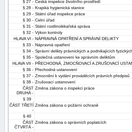
§ 27 -
Česká inspekce životního prostředí
§ 28 -
Krajská hygienická stanice
§ 29 -
Státní úřad inspekce práce
§ 30 -
Celní úřad
§ 31 -
Státní rostlinolékařská správa
§ 32 -
Výkon kontroly
HLAVA VI -
NÁPRAVNÁ OPATŘENÍ A SPRÁVNÍ DELIKTY
§ 33 -
Nápravná opatření
§ 34 -
Správní delikty právnických a podnikajících fyzický
§ 35 -
Společná ustanovení ke správním deliktům
HLAVA VII -
PŘECHODNÁ, ZMOCŇOVACÍ A ZRUŠOVACÍ USTA
§ 36 -
Přechodná ustanovení
§ 37 -
Zmocnění k vydání prováděcích právních předpisů
§ 38 -
Zrušovací ustanovení
ČÁST
Změna zákona o inspekci práce
DRUHÁ -
§ 39
ČÁST TŘETÍ
Změna zákona o požární ochraně
-
§ 40
ČÁST
Změna zákona o správních poplatcích
ČTVRTÁ -