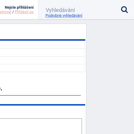
Nejste přihlášeni
strovat
/
Přihlásit se
Podrobné vyhledávání
.