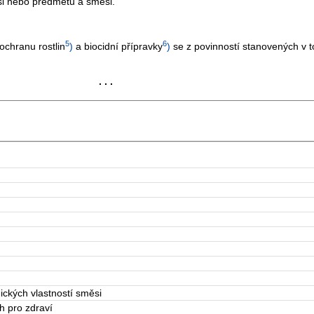
i nebo předmětu a směsi.
5
6
chranu rostlin
)
a biocidní přípravky
)
se z povinností stanovených v t
. . .
ckých vlastností směsi
h pro zdraví