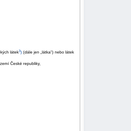
3
kých látek
)
(dále jen „látka“) nebo látek
území České republiky,