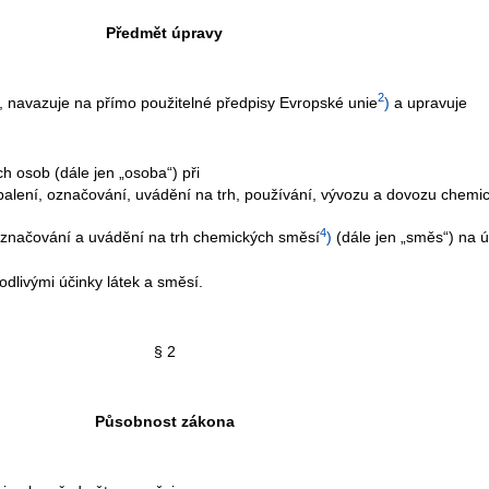
Předmět úpravy
2
, navazuje na přímo použitelné předpisy Evropské unie
)
a upravuje
h osob (dále jen „osoba“) při
 balení, označování, uvádění na trh, používání, vývozu a dovozu chemic
4
 označování a uvádění na trh chemických směsí
)
(dále jen „směs“) na 
dlivými účinky látek a směsí.
§ 2
Působnost zákona