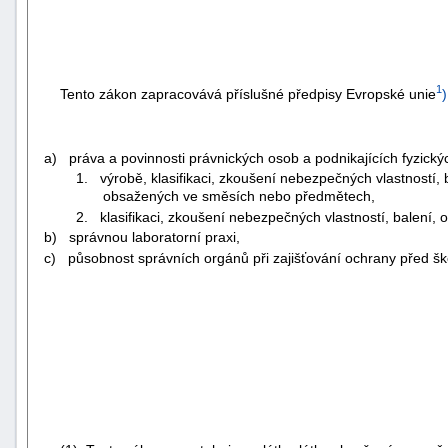
1
Tento zákon zapracovává příslušné předpisy Evropské unie
)
a) práva a povinnosti právnických osob a podnikajících fyzickýc
1. výrobě, klasifikaci, zkoušení nebezpečných vlastností,
obsažených ve směsích nebo předmětech,
2. klasifikaci, zkoušení nebezpečných vlastností, balení,
b) správnou laboratorní praxi,
c) působnost správních orgánů při zajišťování ochrany před ško