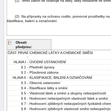
(1) Tento zákon se vztahuje na látky, látky obsažené ve směs
(2) Na přípravky na ochranu rostlin, pomocné prostředky na o
klasifikace, balení a označování.
Obsah
předpisu:
ČÁST PRVNÍ
CHEMICKÉ LÁTKY A CHEMICKÉ SMĚSI
-
HLAVA I -
ÚVODNÍ USTANOVENÍ
§ 1 -
Předmět úpravy
§ 2 -
Působnost zákona
HLAVA II -
KLASIFIKACE, BALENÍ A OZNAČOVÁNÍ
§ 3 -
Obecná ustanovení
§ 4 -
Klasifikace látky a směsi
§ 5 -
Vlastnosti látek a směsí a skupiny nebezpečnosti
§ 6 -
Hodnocení nebezpečných vlastností látek a směsí
§ 7 -
Hodnocení zjištěných nebezpečných fyzikálně-chemi
§ 8 -
Hodnocení zjištěných vlastností směsi nebezpečnýc