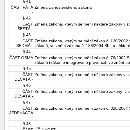
§ 41
ČÁST PÁTÁ
Změna živnostenského zákona
-
§ 42
ČÁST
Změna zákona, kterým se mění některé zákony v souv
ŠESTÁ -
§ 43
ČÁST
Změna zákona, kterým se mění zákon č. 120/2002 Sb
SEDMÁ -
zákonů, ve znění zákona č. 186/2004 Sb., a některé
§ 44
ČÁST OSMÁ
Změna zákona, kterým se mění zákon č. 76/2002 Sb.
-
zákonů (zákon o integrované prevenci), ve znění po
§ 45
ČÁST
Změna zákona, kterým se mění některé zákony v souv
DEVÁTÁ -
§ 46
ČÁST
Změna zákona, kterým se mění některé zákony v sou
DESÁTÁ -
§ 47
ČÁST
Změna zákona, kterým se mění zákon č. 326/2004 Sb
JEDENÁCTÁ
-
§ 48
ČÁST
ÚČINNOST