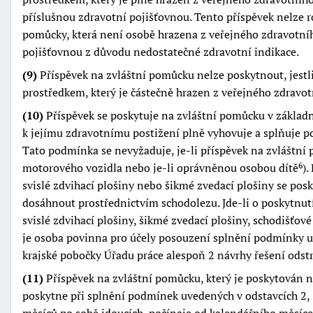
příslušnou zdravotní pojišťovnou. Tento příspěvek nelze 
pomůcky, která není osobě hrazena z veřejného zdravotní
pojišťovnou z důvodu nedostatečné zdravotní indikace.
(9)
Příspěvek na zvláštní pomůcku nelze poskytnout, jestl
prostředkem, který je částečně hrazen z veřejného zdravot
(10)
Příspěvek se poskytuje na zvláštní pomůcku v základ
k jejímu zdravotnímu postižení plně vyhovuje a splňuje
Tato podmínka se nevyžaduje, je-li příspěvek na zvláštn
motorového vozidla nebo je-li oprávněnou osobou dítě
).
6
svislé zdvihací plošiny nebo šikmé zvedací plošiny se posk
dosáhnout prostřednictvím schodolezu. Jde-li o poskytnut
svislé zdvihací plošiny, šikmé zvedací plošiny, schodišťo
je osoba povinna pro účely posouzení splnění podmínky u
krajské pobočky Úřadu práce alespoň 2 návrhy řešení odstr
(11)
Příspěvek na zvláštní pomůcku, který je poskytován 
poskytne při splnění podmínek uvedených v odstavcích 2, 
měsíců po sobě jdoucích, počínaje od kalendářního měsíce