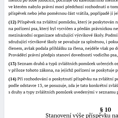
ve kterém nabylo právní moci předchozí rozhodnutí o tomto
příspěvek nebo jeho poměrnou část vrátila, popřípadě jí j
(12)
Příspěvek na zvláštní pomůcku, který je poskytován na
na pořízení psa, který byl vycvičen a předán právnickou n
mezinárodní organizace sdružující výcvikové školy. Podmí
sdružující výcvikové školy se považuje za splněnou, i pok
členem, avšak podala přihlášku za člena, nejdéle však po d
Prováděcí právní předpis stanoví dovednosti vodicího psa,
(13)
Seznam druhů a typů zvláštních pomůcek určených 
v příloze tohoto zákona, na jejichž pořízení se poskytuje p
(14)
Při rozhodování o poskytnutí příspěvku na zvláštní 
podle odstavce 13, se posuzuje, zda je tato konkrétní zvlá
s druhy a typy zvláštních pomůcek uvedenými v seznamu p
§ 10
Stanovení výše příspěvku n