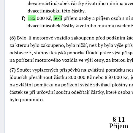
devatenáctinásobek částky životního minima uved
dvacetinásobku této částky,
f
185
000 Kč,
je-li
příjem osoby a příjem osob s ní
dvacetinásobek částky životního minima uvedené
(6)
Bylo-li motorové vozidlo zakoupeno před podáním žádo
za kterou bylo zakoupeno, byla nižší, než by byla výše př
odstavce 5, stanoví krajská pobočka Úřadu práce výši pří
na pořízení motorového vozidla ve výši ceny, za kterou b
(7)
Součet vyplacených příspěvků na zvláštní pomůcku nes
jdoucích přesáhnout částku 800 000 Kč nebo 850 000 Kč, je
na zvláštní pomůcku na pořízení svislé zdvihací plošiny 
částek se při určování součtu odečítají částky, které osoba
bylo prominuto.
§ 11
Příjem