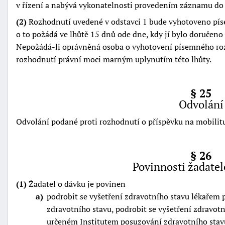
v řízení a nabývá vykonatelnosti provedením záznamu do 
(2)
Rozhodnutí uvedené v odstavci 1 bude vyhotoveno pís
o to požádá ve lhůtě 15 dnů ode dne, kdy jí bylo doručen
Nepožádá-li oprávněná osoba o vyhotovení písemného roz
rozhodnutí právní moci marným uplynutím této lhůty.
§ 25
Odvolání
Odvolání podané proti rozhodnutí o příspěvku na mobilit
§ 26
Povinnosti žadatel
(1)
Žadatel o dávku je povinen
a
podrobit se vyšetření zdravotního stavu lékařem 
zdravotního stavu, podrobit se vyšetření zdravot
určeném Institutem posuzování zdravotního sta