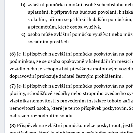
b
zvláštní pomůcka umožní osobě sebeobsluhu nebo 
uplatnění, k přípravě na budoucí povolání, k získ
s okolím; přitom se přihlíží i k dalším pomůcká
a předmětům, které osoba využívá,
c
osoba může zvláštní pomůcku využívat nebo může
sociálním prostředí.
(6)
Je-li příspěvek na zvláštní pomůcku poskytován na poř
podmínkou, že se osoba opakovaně v kalendářním měsíci d
vozidlo nebo je schopna být převážena motorovým vozid
dopravování prokazuje žadatel čestným prohlášením.
(7)
Je-li příspěvek na zvláštní pomůcku poskytován na poří
plošiny, schodišťové sedačky nebo stropního zvedacího s
vlastníka nemovitosti s provedením instalace tohoto zaří
nemovitosti osoba, které je tento příspěvek poskytován. 
nahrazen rozhodnutím soudu.
(8)
Příspěvek na zvláštní pomůcku nelze poskytnout, jestl
prostředkem, který je plně hrazen z veřejného zdravotníh