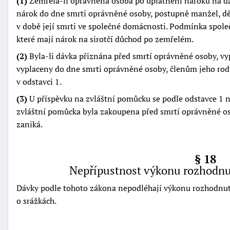
(1)
Zemřela-li oprávněná osoba po uplatnění nároku na dáv
nárok do dne smrti oprávněné osoby, postupně manžel, děti
v době její smrti ve společné domácnosti. Podmínka spole
které mají nárok na sirotčí důchod po zemřelém.
(2)
Byla-li dávka přiznána před smrtí oprávněné osoby, vypl
vyplaceny do dne smrti oprávněné osoby, členům jeho ro
v odstavci 1.
(3)
U příspěvku na zvláštní pomůcku se podle odstavce 1 ne
zvláštní pomůcka byla zakoupena před smrtí oprávněné oso
zaniká.
§ 18
Nepřípustnost výkonu rozhodnut
Dávky podle tohoto zákona nepodléhají výkonu rozhodn
o srážkách.