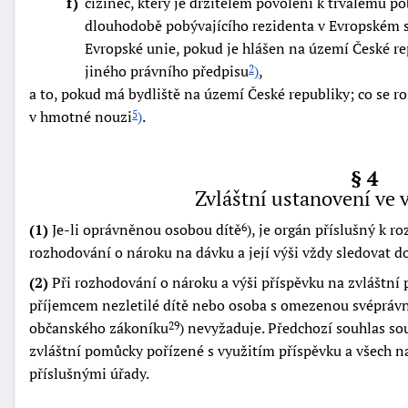
f
cizinec, který je držitelem povolení k trvalému
"náhradě
dlouhodobě pobývajícího rezidenta v Evropském s
škod"
Evropské unie, pokud je hlášen na území České 
jiného právního předpisu
)
,
2
a to, pokud má bydliště na území České republiky; co se 
v hmotné nouzi
)
.
5
§ 4
Zvláštní ustanovení ve 
(1)
Je-li oprávněnou osobou dítě
), je orgán příslušný k 
6
rozhodování o nároku na dávku a její výši vždy sledovat d
(2)
Při rozhodování o nároku a výši příspěvku na zvláštní 
příjemcem nezletilé dítě nebo osoba s omezenou svéprávn
občanského zákoníku
) nevyžaduje. Předchozí souhlas s
29
zvláštní pomůcky pořízené s využitím příspěvku a všech nav
příslušnými úřady.