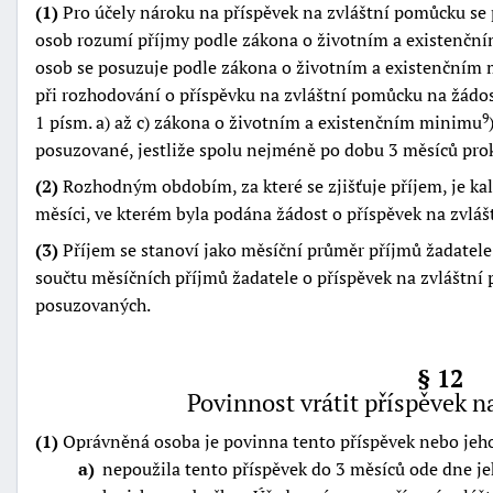
(1)
Pro účely nároku na příspěvek na zvláštní pomůcku s
osob rozumí příjmy podle zákona o životním a existenč
osob se posuzuje podle zákona o životním a existenčním
při rozhodování o příspěvku na zvláštní pomůcku na žádos
1 písm. a) až c) zákona o životním a existenčním minimu
9
posuzované, jestliže spolu nejméně po dobu 3 měsíců prok
(2)
Rozhodným obdobím, za které se zjišťuje příjem, je kal
měsíci, ve kterém byla podána žádost o příspěvek na zvlá
(3)
Příjem se stanoví jako měsíční průměr příjmů žadatel
součtu měsíčních příjmů žadatele o příspěvek na zvláštní
posuzovaných.
§ 12
Povinnost vrátit příspěvek 
(1)
Oprávněná osoba je povinna tento příspěvek nebo jeho 
a
nepoužila tento příspěvek do 3 měsíců ode dne j