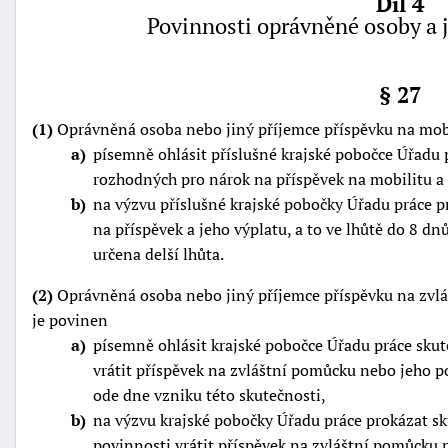
Díl 4
Povinnosti oprávněné osoby a 
§ 27
(1)
Oprávněná osoba nebo jiný příjemce příspěvku na mobil
a
písemně ohlásit příslušné krajské pobočce Úřadu
rozhodných pro nárok na příspěvek na mobilitu a 
b
na výzvu příslušné krajské pobočky Úřadu práce p
na příspěvek a jeho výplatu, a to ve lhůtě do 8 dn
určena delší lhůta.
(2)
Oprávněná osoba nebo jiný příjemce příspěvku na zvlá
je povinen
a
písemně ohlásit krajské pobočce Úřadu práce sku
vrátit příspěvek na zvláštní pomůcku nebo jeho p
ode dne vzniku této skutečnosti,
b
na výzvu krajské pobočky Úřadu práce prokázat s
povinnosti vrátit příspěvek na zvláštní pomůcku 