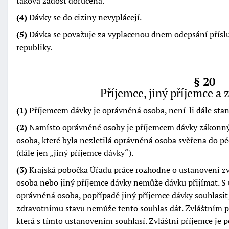
taková žádost doručena.
(4)
Dávky se do ciziny nevyplácejí.
(5)
Dávka se považuje za vyplacenou dnem odepsání příslu
republiky.
§ 20
Příjemce, jiný příjemce a 
(1)
Příjemcem dávky je oprávněná osoba, není-li dále stan
(2)
Namísto oprávněné osoby je příjemcem dávky zákonný 
osoba, které byla nezletilá oprávněná osoba svěřena do p
(dále jen
jiný příjemce dávky
).
(3)
Krajská pobočka Úřadu práce rozhodne o ustanovení zvl
osoba nebo jiný příjemce dávky nemůže dávku přijímat. S
oprávněná osoba, popřípadě jiný příjemce dávky souhlasit;
zdravotnímu stavu nemůže tento souhlas dát. Zvláštním 
která s tímto ustanovením souhlasí. Zvláštní příjemce je 