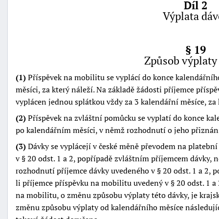
Díl 2
Výplata dáv
§ 19
Způsob výplaty
(1)
Příspěvek na mobilitu se vyplácí do konce kalendářní
měsíci, za který náleží. Na základě žádosti příjemce přís
vyplácen jednou splátkou vždy za 3 kalendářní měsíce, za 
(2)
Příspěvek na zvláštní pomůcku se vyplatí do konce kal
po kalendářním měsíci, v němž rozhodnutí o jeho přiznán
(3)
Dávky se vyplácejí v české měně převodem na platebn
v § 20 odst. 1 a 2, popřípadě zvláštním příjemcem dávky,
rozhodnutí příjemce dávky uvedeného v § 20 odst. 1 a 2, 
li příjemce příspěvku na mobilitu uvedený v § 20 odst. 1 a
na mobilitu, o změnu způsobu výplaty této dávky, je kraj
změnu způsobu výplaty od kalendářního měsíce následují