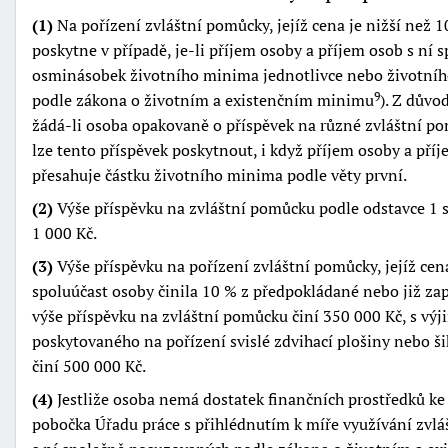
(1)
Na pořízení zvláštní pomůcky, jejíž cena je nižší než 
poskytne v případě, je-li příjem osoby a příjem osob s ní
osminásobek životního minima jednotlivce nebo životní
podle zákona o životním a existenčním minimu
). Z důvo
9
žádá-li osoba opakovaně o příspěvek na různé zvláštní pom
lze tento příspěvek poskytnout, i když příjem osoby a pří
přesahuje částku životního minima podle věty první.
(2)
Výše příspěvku na zvláštní pomůcku podle odstavce 1 se
1 000 Kč.
(3)
Výše příspěvku na pořízení zvláštní pomůcky, jejíž cena
spoluúčast osoby činila 10 % z předpokládané nebo již za
výše příspěvku na zvláštní pomůcku činí 350 000 Kč, s vý
poskytovaného na pořízení svislé zdvihací plošiny nebo š
činí 500 000 Kč.
(4)
Jestliže osoba nemá dostatek finančních prostředků ke 
pobočka Úřadu práce s přihlédnutím k míře využívání zvlá