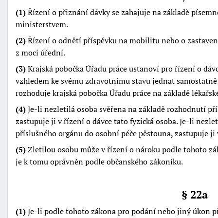
(1)
Řízení o přiznání dávky se zahajuje na základě písem
ministerstvem.
(2)
Řízení o odnětí příspěvku na mobilitu nebo o zastavení
z moci úřední.
(3)
Krajská pobočka Úřadu práce ustanoví pro řízení o dáv
vzhledem ke svému zdravotnímu stavu jednat samostatně 
rozhoduje krajská pobočka Úřadu práce na základě lékařské
(4)
Je-li nezletilá osoba svěřena na základě rozhodnutí př
zastupuje ji v řízení o dávce tato fyzická osoba. Je-li nez
příslušného orgánu do osobní péče pěstouna, zastupuje ji 
(5)
Zletilou osobu může v řízení o nároku podle tohoto zá
je k tomu oprávněn podle občanského zákoníku.
§ 22a
(1)
Je-li podle tohoto zákona pro podání nebo jiný úkon p