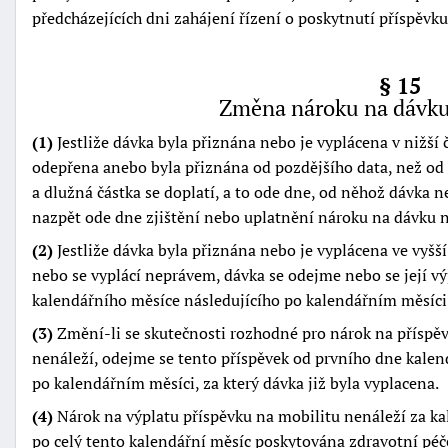
předcházejících dni zahájení řízení o poskytnutí příspěv
§ 15
Změna nároku na dávku 
(1)
Jestliže dávka byla přiznána nebo je vyplácena v nižší 
odepřena anebo byla přiznána od pozdějšího data, než od 
a dlužná částka se doplatí, a to ode dne, od něhož dávka ne
nazpět ode dne zjištění nebo uplatnění nároku na dávku n
(2)
Jestliže dávka byla přiznána nebo je vyplácena ve vyšší
nebo se vyplácí neprávem, dávka se odejme nebo se její vý
kalendářního měsíce následujícího po kalendářním měsíci, 
(3)
Změní-li se skutečnosti rozhodné pro nárok na příspěve
nenáleží, odejme se tento příspěvek od prvního dne kalen
po kalendářním měsíci, za který dávka již byla vyplacena.
(4)
Nárok na výplatu příspěvku na mobilitu nenáleží za kal
po celý tento kalendářní měsíc poskytována zdravotní péč