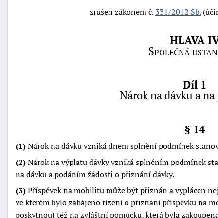
zrušen zákonem č.
331/2012 Sb.
(úči
HLAVA I
Společná ustan
Díl 1
Nárok na dávku a na 
§ 14
(1)
Nárok na dávku vzniká dnem splnění podmínek stano
(2)
Nárok na výplatu dávky vzniká splněním podmínek st
na dávku a podáním žádosti o přiznání dávky.
(3)
Příspěvek na mobilitu může být přiznán a vyplácen ne
ve kterém bylo zahájeno řízení o přiznání příspěvku na mo
poskytnout též na zvláštní pomůcku, která byla zakoupen