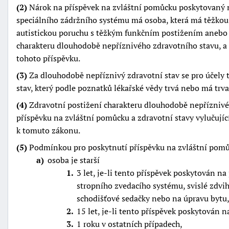
(2)
Nárok na příspěvek na zvláštní pomůcku poskytovaný 
speciálního zádržního systému má osoba, která má těžko
autistickou poruchu s těžkým funkčním postižením anebo
charakteru dlouhodobě nepříznivého zdravotního stavu, a j
tohoto příspěvku.
(3)
Za dlouhodobě nepříznivý zdravotní stav se pro účely 
stav, který podle poznatků lékařské vědy trvá nebo má trva
(4)
Zdravotní postižení charakteru dlouhodobě nepříznivé
příspěvku na zvláštní pomůcku a zdravotní stavy vylučujíc
k tomuto zákonu.
(5)
Podmínkou pro poskytnutí příspěvku na zvláštní pomůc
a
osoba je starší
1
3 let, je-li tento příspěvek poskytován n
stropního zvedacího systému, svislé zdvih
schodišťové sedačky nebo na úpravu bytu
2
15 let, je-li tento příspěvek poskytován n
3
1 roku v ostatních případech,