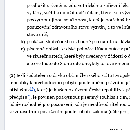
předložit určenému zdravotnickému zařízení lékařs
vydány, sdělit a doložit další údaje, které jsou 
poskytnout jinou součinnost, která je potřebná k
posuzování zdravotního stavu vyzván, a to ve lhů
stavu určí,
b
prokázat skutečnosti rozhodné pro nárok na dávku,
c
písemně ohlásit krajské pobočce Úřadu práce v p
ve skutečnostech, které byly uvedeny v žádosti o
a to ve lhůtě do 8 dnů ode dne, kdy taková změna 
(2)
Je-li žadatelem o dávku občan členského státu Evropské
republiky k přechodnému pobytu podle jiného právního p
příslušník
)
, který je hlášen na území České republiky k
13
předpisu
)
, je povinen poskytnout písemný souhlas s tím, 
2
údaje rozhodné pro posouzení, zda je neodůvodnitelnou z
se zdravotním postižením podle tohoto zákona (dále jen