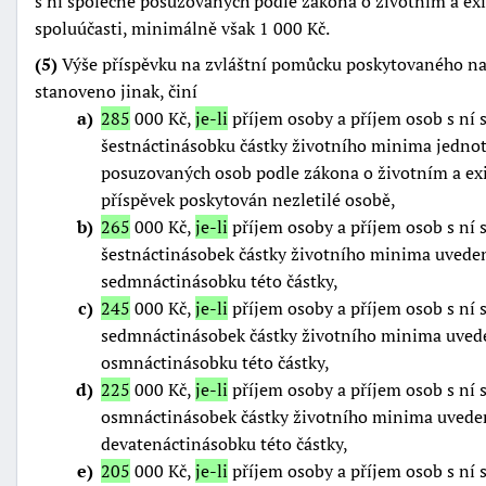
s ní společně posuzovaných podle zákona o životním a e
spoluúčasti, minimálně však 1 000 Kč.
(5)
Výše příspěvku na zvláštní pomůcku poskytovaného na 
stanoveno jinak, činí
a
285
000 Kč,
je-li
příjem osoby a příjem osob s ní
šestnáctinásobku částky životního minima jedno
posuzovaných osob podle zákona o životním a e
příspěvek poskytován nezletilé osobě,
b
265
000 Kč,
je-li
příjem osoby a příjem osob s ní
šestnáctinásobek částky životního minima uveden
sedmnáctinásobku této částky,
c
245
000 Kč,
je-li
příjem osoby a příjem osob s ní
sedmnáctinásobek částky životního minima uvede
osmnáctinásobku této částky,
d
225
000 Kč,
je-li
příjem osoby a příjem osob s ní
osmnáctinásobek částky životního minima uveden
devatenáctinásobku této částky,
e
205
000 Kč,
je-li
příjem osoby a příjem osob s ní