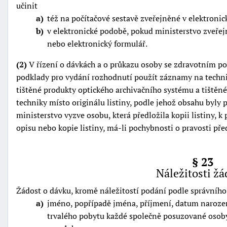
učinit
a
též na počítačové sestavě zveřejněné v elektroni
b
v elektronické podobě, pokud ministerstvo zveřejn
nebo elektronický formulář.
(2)
V řízení o dávkách a o průkazu osoby se zdravotním po
podklady pro vydání rozhodnutí použít záznamy na techni
tištěné produkty optického archivačního systému a tištěné
techniky místo originálu listiny, podle jehož obsahu byly
ministerstvo vyzve osobu, která předložila kopii listiny, 
opisu nebo kopie listiny, má-li pochybnosti o pravosti pře
§ 23
Náležitosti žá
Žádost o dávku, kromě náležitostí podání podle správního
a
jméno, popřípadě jména, příjmení, datum narození
trvalého pobytu každé společně posuzované osoby,