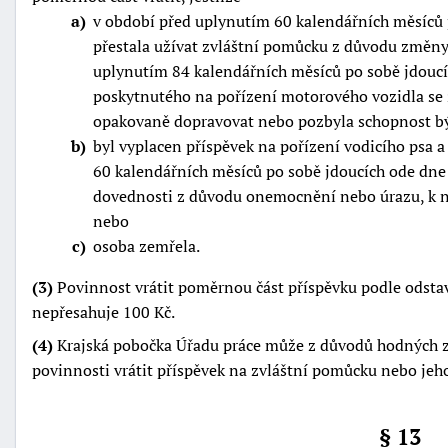
a
v období před uplynutím 60 kalendářních měsíců 
přestala užívat zvláštní pomůcku z důvodu změny
uplynutím 84 kalendářních měsíců po sobě jdoucí
poskytnutého na pořízení motorového vozidla se 
opakovaně dopravovat nebo pozbyla schopnost b
b
byl vyplacen příspěvek na pořízení vodicího psa 
60 kalendářních měsíců po sobě jdoucích ode dne 
dovednosti z důvodu onemocnění nebo úrazu, k n
nebo
c
osoba zemřela.
(3)
Povinnost vrátit poměrnou část příspěvku podle odstavc
nepřesahuje 100 Kč.
(4)
Krajská pobočka Úřadu práce může z důvodů hodných z
povinnosti vrátit příspěvek na zvláštní pomůcku nebo jeh
§ 13