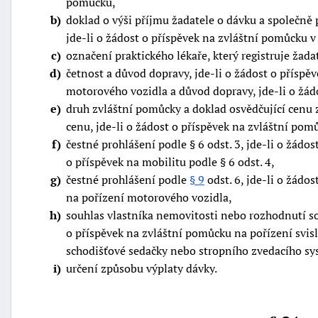
pomůcku,
b
doklad o výši příjmu žadatele o dávku a společn
jde-li o žádost o příspěvek na zvláštní pomůcku v 
c
označení praktického lékaře, který registruje žada
d
četnost a důvod dopravy, jde-li o žádost o příspě
motorového vozidla a důvod dopravy, jde-li o žádo
e
druh zvláštní pomůcky a doklad osvědčující cenu
cenu, jde-li o žádost o příspěvek na zvláštní pom
f
čestné prohlášení podle § 6 odst. 3, jde-li o žádo
o příspěvek na mobilitu podle § 6 odst. 4,
g
čestné prohlášení podle
§ 9
odst. 6, jde-li o žádo
na pořízení motorového vozidla,
h
souhlas vlastníka nemovitosti nebo rozhodnutí sou
o příspěvek na zvláštní pomůcku na pořízení svisl
schodišťové sedačky nebo stropního zvedacího sy
i
určení způsobu výplaty dávky.