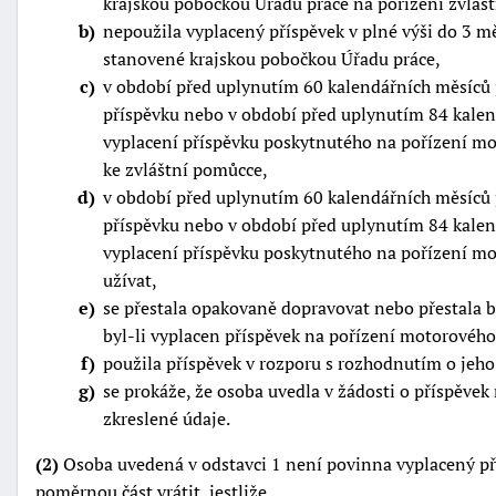
krajskou pobočkou Úřadu práce na pořízení zvláš
b
nepoužila vyplacený příspěvek v plné výši do 3 m
stanovené krajskou pobočkou Úřadu práce,
c
v období před uplynutím 60 kalendářních měsíců 
příspěvku nebo v období před uplynutím 84 kalen
vyplacení příspěvku poskytnutého na pořízení mo
ke zvláštní pomůcce,
d
v období před uplynutím 60 kalendářních měsíců 
příspěvku nebo v období před uplynutím 84 kalen
vyplacení příspěvku poskytnutého na pořízení mo
užívat,
e
se přestala opakovaně dopravovat nebo přestala
byl-li vyplacen příspěvek na pořízení motorového
f
použila příspěvek v rozporu s rozhodnutím o jeho
g
se prokáže, že osoba uvedla v žádosti o příspěve
zkreslené údaje.
(2)
Osoba uvedená v odstavci 1 není povinna vyplacený př
poměrnou část vrátit, jestliže