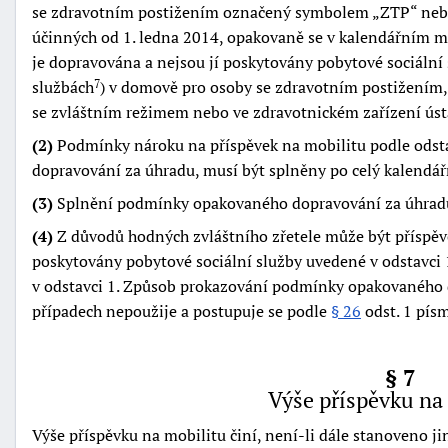
se zdravotním postižením označený symbolem
ZTP
ne
účinných od 1. ledna 2014, opakovaně se v kalendářním m
je dopravována a nejsou jí poskytovány pobytové sociální 
službách
) v domově pro osoby se zdravotním postižením,
7
se zvláštním režimem nebo ve zdravotnickém zařízení úst
(2)
Podmínky nároku na příspěvek na mobilitu podle odst
dopravování za úhradu, musí být splněny po celý kalendář
(3)
Splnění podmínky opakovaného dopravování za úhradu
(4)
Z důvodů hodných zvláštního zřetele může být příspěve
poskytovány pobytové sociální služby uvedené v odstavci
v odstavci 1. Způsob prokazování podmínky opakovaného d
případech nepoužije a postupuje se podle
§ 26
odst. 1 písm
§ 7
Výše příspěvku na
Výše příspěvku na mobilitu činí, není-li dále stanoveno ji