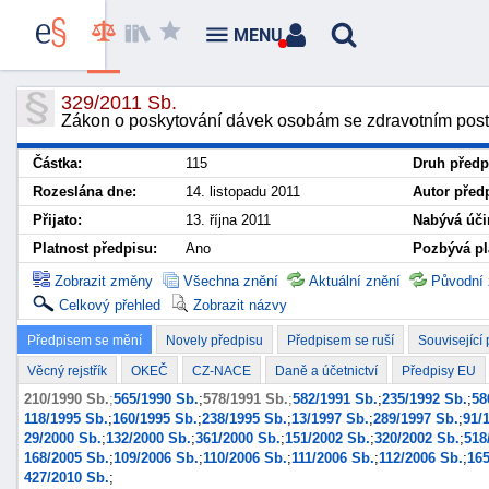
MENU
329/2011 Sb.
Zákon o poskytování dávek osobám se zdravotním post
Částka:
115
Druh předp
Rozeslána dne:
14. listopadu 2011
Autor před
Přijato:
13. října 2011
Nabývá úči
Platnost předpisu:
Ano
Pozbývá pl
Zobrazit změny
Všechna znění
Aktuální znění
Původní 
Celkový přehled
Zobrazit názvy
Předpisem se mění
Novely předpisu
Předpisem se ruší
Související
Věcný rejstřík
OKEČ
CZ-NACE
Daně a účetnictví
Předpisy EU
210/1990 Sb.
;
565/1990 Sb.
;
578/1991 Sb.
;
582/1991 Sb.
;
235/1992 Sb.
;
58
118/1995 Sb.
;
160/1995 Sb.
;
238/1995 Sb.
;
13/1997 Sb.
;
289/1997 Sb.
;
91/
29/2000 Sb.
;
132/2000 Sb.
;
361/2000 Sb.
;
151/2002 Sb.
;
320/2002 Sb.
;
518
168/2005 Sb.
;
109/2006 Sb.
;
110/2006 Sb.
;
111/2006 Sb.
;
112/2006 Sb.
;
165
427/2010 Sb.
;