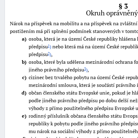
§ 3
Okruh oprávněný
Nárok na příspěvek na mobilitu a na příspěvek na zvlášt
postižením má při splnění podmínek stanovených v tomt
a
osoba, která je na území České republiky hlášena
předpisu
)
nebo která má na území České republik
1
-
předpisu
)
,
2
náhrady
b
osoba, které byla udělena mezinárodní ochrana 
jiného právního předpisu
)
,
3
c
cizinec bez trvalého pobytu na území České repub
mezinárodní smlouva, která je součástí právního 
d
občan členského státu Evropské unie, pokud je hl
podle jiného právního předpisu po dobu delší než
výhody z přímo použitelného předpisu Evropské 
e
rodinný příslušník občana členského státu Evrops
republiky k pobytu podle jiného právního předpis
mu nárok na sociální výhody z přímo použitelnéh