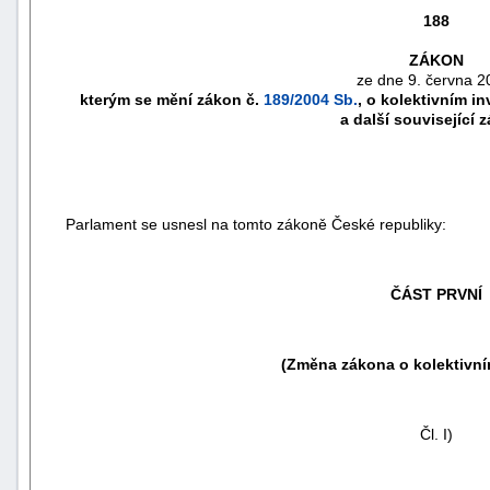
188
ZÁKON
ze dne 9. června 2
kterým se mění zákon č.
189/2004 Sb.
, o kolektivním i
a další související 
Parlament se usnesl na tomto zákoně České republiky:
ČÁST PRVNÍ
náhrady
škody
(Změna zákona o kolektivní
Čl. I)