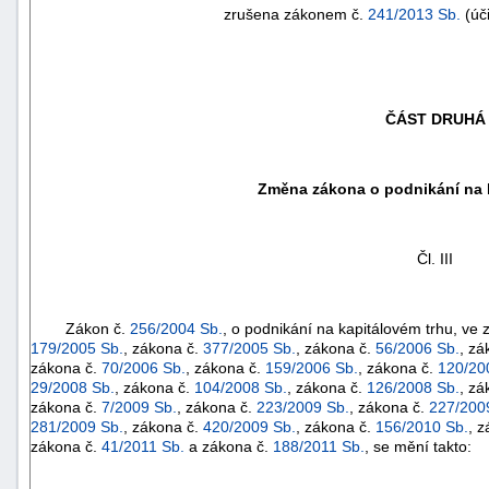
zrušena zákonem č.
241/2013 Sb.
(úči
ČÁST DRUHÁ
Změna zákona o podnikání na 
Čl. III
Zákon č.
256/2004 Sb.
, o podnikání na kapitálovém trhu, ve
179/2005 Sb.
, zákona č.
377/2005 Sb.
, zákona č.
56/2006 Sb.
, zá
zákona č.
70/2006 Sb.
, zákona č.
159/2006 Sb.
, zákona č.
120/20
+náhrady
29/2008 Sb.
, zákona č.
104/2008 Sb.
, zákona č.
126/2008 Sb.
, zá
zákona č.
7/2009 Sb.
, zákona č.
223/2009 Sb.
, zákona č.
227/200
281/2009 Sb.
, zákona č.
420/2009 Sb.
, zákona č.
156/2010 Sb.
, 
zákona č.
41/2011 Sb.
a zákona č.
188/2011 Sb.
, se mění takto: