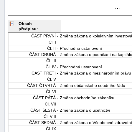
. . .
Obsah
předpisu:
ČÁST PRVNÍ -
Změna zákona o kolektivním investová
Čl. I
Čl. II -
Přechodná ustanovení
-
ČÁST DRUHÁ -
Změna zákona o podnikání na kapitál
náhrady
Čl. III
Čl. IV -
Přechodná ustanovení
ČÁST TŘETÍ -
Změna zákona o mezinárodním právu
Čl. V
ČÁST ČTVRTÁ -
Změna občanského soudního řádu
Čl. VI
ČÁST PÁTÁ -
Změna obchodního zákoníku
Čl. VII
ČÁST ŠESTÁ -
Změna zákona o účetnictví
Čl. VIII
ČÁST SEDMÁ -
Změna zákona o Všeobecné zdravotní 
Čl. IX