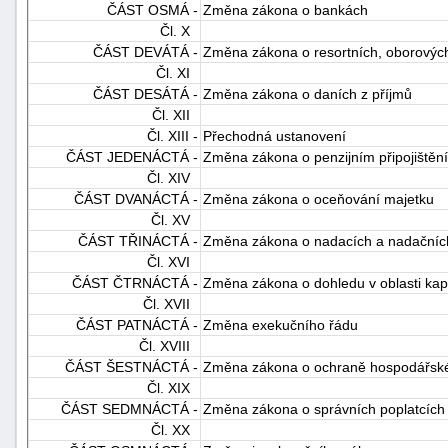
ČÁST OSMÁ -
Změna zákona o bankách
"náhradě
Čl. X
škod"
ČÁST DEVÁTÁ -
Změna zákona o resortních, oborových
Čl. XI
ČÁST DESÁTÁ -
Změna zákona o daních z příjmů
Čl. XII
Čl. XIII -
Přechodná ustanovení
ČÁST JEDENÁCTÁ -
Změna zákona o penzijním připojištěn
Čl. XIV
ČÁST DVANÁCTÁ -
Změna zákona o oceňování majetku
Čl. XV
ČÁST TŘINÁCTÁ -
Změna zákona o nadacích a nadačníc
Čl. XVI
ČÁST ČTRNÁCTÁ -
Změna zákona o dohledu v oblasti kapi
Čl. XVII
ČÁST PATNÁCTÁ -
Změna exekučního řádu
Čl. XVIII
ČÁST ŠESTNÁCTÁ -
Změna zákona o ochraně hospodářsk
Čl. XIX
ČÁST SEDMNÁCTÁ -
Změna zákona o správních poplatcích
Čl. XX