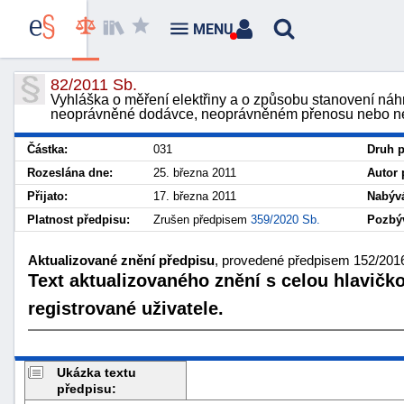
MENU
82/2011 Sb.
Vyhláška o měření elektřiny a o způsobu stanovení ná
neoprávněné dodávce, neoprávněném přenosu nebo neop
Částka:
031
Druh p
Rozeslána dne:
25. března 2011
Autor 
Přijato:
17. března 2011
Nabývá
Platnost předpisu:
Zrušen předpisem
359/2020 Sb.
Pozbýv
Aktualizované znění předpisu
, provedené předpisem 152/2016
Text aktualizovaného znění s celou hlavičk
registrované uživatele.
Ukázka textu
předpisu: