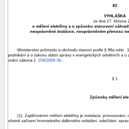
82
VYHLÁŠKA
ze dne 17. března 
o měření elektřiny a o způsobu stanovení náhra
neoprávněné dodávce, neoprávněném přenosu nebo
Ministerstvo průmyslu a obchodu stanoví podle § 98a odst. 1
podnikání a o výkonu státní správy v energetických odvětvích a o
znění zákona č.
158/2009 Sb.
:
§ 1
náhrady
škody
Způsoby měření ele
(1) Zajišťováním měření elektřiny je instalace, provozování, ob
včetně zařízení hromadného dálkového ovládání, odečítání, zpra