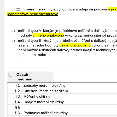
(2) K měření elektřiny a vyhodnocení údajů se používá
v poř
jednotarifové nebo vícetarifové
a) měření typu A, kterým je průběhové měření s dálkovým de
hodnoty
činného a jalového
výkonu za měřicí interval prová
b) měření typu B, kterým je průběhové měření s dálkovým ji
záznam střední hodnoty
činného a jalového
výkonu za měřic
není možné uskutečnit dálkový přenos údajů z technických
způsobem, nebo
. . .
Obsah
předpisu:
§ 1 -
Způsoby měření elektřiny
+náhrady
§ 2 -
Umístění měřicích zařízení
§ 3 -
Měření elektřiny
§ 4 -
Údaje z měření elektřiny
§ 5
§ 6 -
Podmínky měření elektřiny