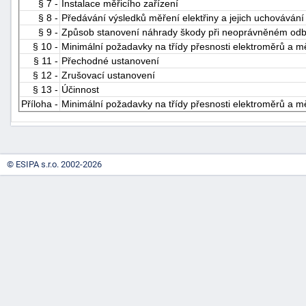
§ 7 -
Instalace měřicího zařízení
§ 8 -
Předávání výsledků měření elektřiny a jejich uchovávání
§ 9 -
Způsob stanovení náhrady škody při neoprávněném odběr
§ 10 -
Minimální požadavky na třídy přesnosti elektroměrů a m
§ 11 -
Přechodné ustanovení
§ 12 -
Zrušovací ustanovení
§ 13 -
Účinnost
Příloha -
Minimální požadavky na třídy přesnosti elektroměrů a m
-
náhrady
© ESIPA s.r.o. 2002-2026