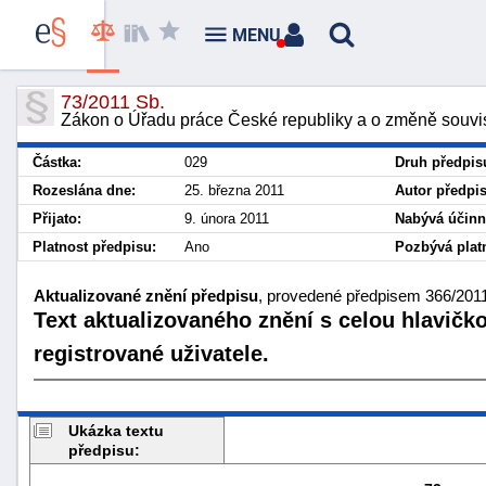
MENU
73/2011 Sb.
Zákon o Úřadu práce České republiky a o změně souvi
Částka:
029
Druh předpis
Rozeslána dne:
25. března 2011
Autor předpi
Přijato:
9. února 2011
Nabývá účinn
Platnost předpisu:
Ano
Pozbývá platn
Aktualizované znění předpisu
, provedené předpisem 366/2011 
Text aktualizovaného znění s celou hlavičk
registrované uživatele.
Ukázka textu
předpisu: