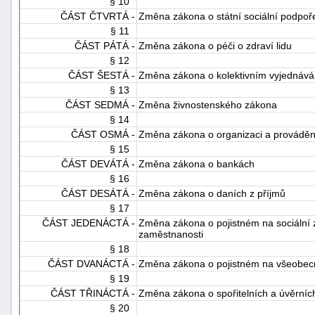
§ 10
"náhradě
ČÁST ČTVRTÁ -
Změna zákona o státní sociální podpoř
§ 11
škod"
ČÁST PÁTÁ -
Změna zákona o péči o zdraví lidu
§ 12
ČÁST ŠESTÁ -
Změna zákona o kolektivním vyjednává
§ 13
ČÁST SEDMÁ -
Změna živnostenského zákona
§ 14
ČÁST OSMÁ -
Změna zákona o organizaci a prováděn
§ 15
ČÁST DEVÁTÁ -
Změna zákona o bankách
§ 16
ČÁST DESÁTÁ -
Změna zákona o daních z příjmů
§ 17
ČÁST JEDENÁCTÁ -
Změna zákona o pojistném na sociální z
zaměstnanosti
§ 18
ČÁST DVANÁCTÁ -
Změna zákona o pojistném na všeobecné
§ 19
ČÁST TŘINÁCTÁ -
Změna zákona o spořitelních a úvěrníc
§ 20