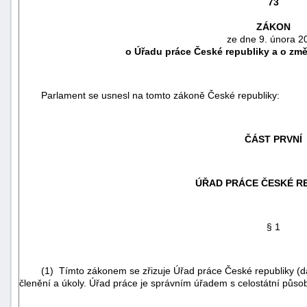
73
ZÁKON
ze dne 9. února 2
o Úřadu práce České republiky a o zm
Parlament se usnesl na tomto zákoně České republiky:
ČÁST PRVNÍ
ÚŘAD PRÁCE ČESKÉ R
náhrady
škody
§ 1
(1) Tímto zákonem se zřizuje Úřad práce České republiky (dále
členění a úkoly. Úřad práce je správním úřadem s celostátní působ