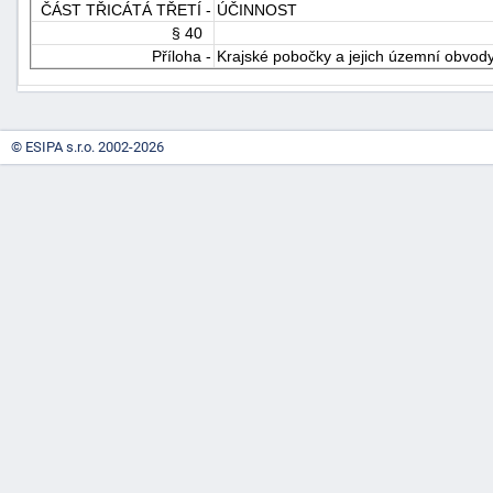
ČÁST TŘICÁTÁ TŘETÍ -
ÚČINNOST
§ 40
Příloha -
Krajské pobočky a jejich územní obvody 
© ESIPA s.r.o. 2002-2026