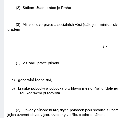
(2) Sídlem Úřadu práce je Praha.
(3) Ministerstvo práce a sociálních věcí (dále jen „ministerstv
úřadem.
§ 2
(1) V Úřadu práce působí
a) generální ředitelství,
b) krajské pobočky a pobočka pro hlavní město Prahu (dále jen
+náhrady
jsou kontaktní pracoviště.
(2) Obvody působení krajských poboček jsou shodné s územím
jejich územní obvody jsou uvedeny v příloze tohoto zákona.