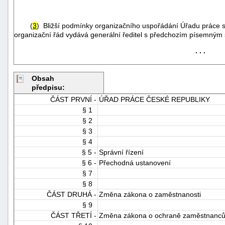
(
3
) Bližší podmínky organizačního uspořádání Úřadu práce sta
organizační řád vydává generální ředitel s předchozím písemným s
. . .
Obsah
-
předpisu:
náhrady
ČÁST PRVNÍ -
ÚŘAD PRÁCE ČESKÉ REPUBLIKY
§ 1
§ 2
§ 3
§ 4
§ 5 -
Správní řízení
§ 6 -
Přechodná ustanovení
§ 7
§ 8
ČÁST DRUHÁ -
Změna zákona o zaměstnanosti
§ 9
ČÁST TŘETÍ -
Změna zákona o ochraně zaměstnanců p