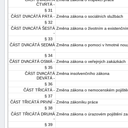
ČTVRTÁ -
§ 31
ČÁST DVACÁTÁ PÁTÁ -
Změna zákona o sociálních službách
§ 32
ČÁST DVACÁTÁ ŠESTÁ
Změna zákona o životním a existenční
-
§ 33
ČÁST DVACÁTÁ SEDMÁ
Změna zákona o pomoci v hmotné nouz
-
§ 34
ČÁST DVACÁTÁ OSMÁ -
Změna zákona o veřejných zakázkách
§ 35
ČÁST DVACÁTÁ
Změna insolvenčního zákona
DEVÁTÁ -
§ 36
ČÁST TŘICÁTÁ -
Změna zákona o nemocenském pojiště
§ 37
ČÁST TŘICÁTÁ PRVNÍ -
Změna zákoníku práce
§ 38
ČÁST TŘICÁTÁ DRUHÁ
Změna zákona o úrazovém pojištění z
-
§ 39