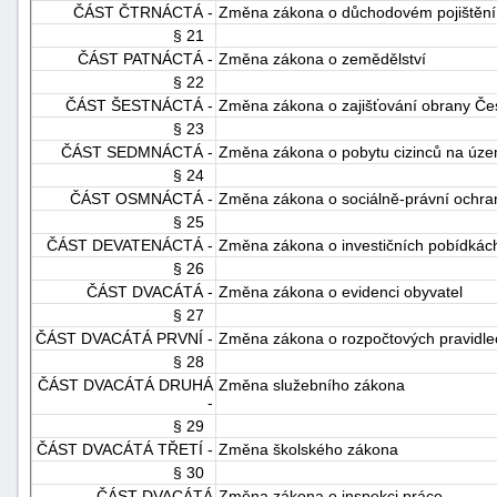
ČÁST ČTRNÁCTÁ -
Změna zákona o důchodovém pojištění
§ 21
ČÁST PATNÁCTÁ -
Změna zákona o zemědělství
§ 22
ČÁST ŠESTNÁCTÁ -
Změna zákona o zajišťování obrany Čes
§ 23
ČÁST SEDMNÁCTÁ -
Změna zákona o pobytu cizinců na úze
§ 24
ČÁST OSMNÁCTÁ -
Změna zákona o sociálně-právní ochra
§ 25
ČÁST DEVATENÁCTÁ -
Změna zákona o investičních pobídkác
§ 26
ČÁST DVACÁTÁ -
Změna zákona o evidenci obyvatel
§ 27
ČÁST DVACÁTÁ PRVNÍ -
Změna zákona o rozpočtových pravidle
§ 28
ČÁST DVACÁTÁ DRUHÁ
Změna služebního zákona
-
§ 29
ČÁST DVACÁTÁ TŘETÍ -
Změna školského zákona
§ 30
ČÁST DVACÁTÁ
Změna zákona o inspekci práce