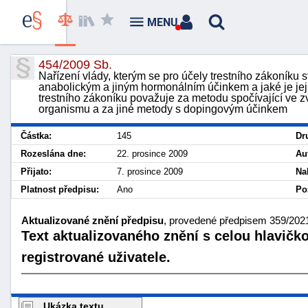
MENU
454/2009 Sb.
Nařízení vlády, kterým se pro účely trestního zákoníku s
anabolickým a jiným hormonálním účinkem a jaké je jeji
trestního zákoníku považuje za metodu spočívající ve z
organismu a za jiné metody s dopingovým účinkem
Částka:
145
Dr
Rozeslána dne:
22. prosince 2009
Au
Přijato:
7. prosince 2009
Na
Platnost předpisu:
Ano
Po
Aktualizované znění předpisu
, provedené předpisem 359/2021 
Text aktualizovaného znění s celou hlavičk
registrované uživatele.
Ukázka textu