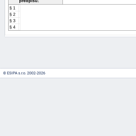
předpisu:
§ 1
§ 2
§ 3
§ 4
-
náhrady
© ESIPA s.r.o. 2002-2026