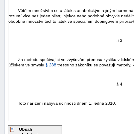
Větším množstvím se u látek s anabolickým a jiným hormoná
rozumí více než jeden blistr, injekce nebo podobné obvykle nedělit
obdobné množství těchto látek ve speciálním dopingovém příprav
§ 3
Za metodu spočívající ve zvyšování přenosu kyslíku v lidském
účinkem ve smyslu
§ 288
trestního zákoníku se považují metody, k
§ 4
+náhrady
Toto nařízení nabývá účinnosti dnem 1. ledna 2010.
. . .
Obsah