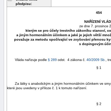
předpisu:
454
NAŘÍZENÍ VLÁ
ze dne 7. prosince 
kterým se pro účely trestního zákoníku stanoví, c
a jiným hormonálním účinkem a jaké je jejich větší množ
považuje za metodu spočívající ve zvyšování přenosu ky
s dopingovým úči
Vláda nařizuje podle
§ 289
odst. 4 zákona č.
40/2009 Sb.
, t
§ 1
náhrady
škody
Za látky s anabolickým a jiným hormonálním účinkem ve smy
které jsou uvedeny v příloze č. 1 k tomuto nařízení.
§ 2