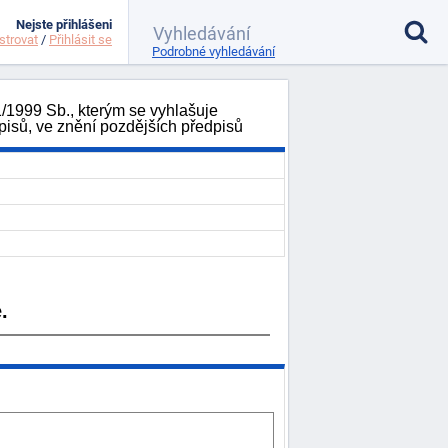
Nejste přihlášeni
strovat
/
Přihlásit se
Podrobné vyhledávání
1/1999 Sb., kterým se vyhlašuje
pisů, ve znění pozdějších předpisů
.