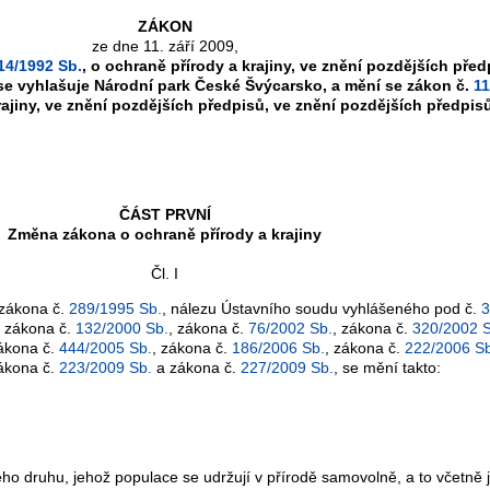
ZÁKON
ze dne 11. září 2009,
14/1992 Sb.
, o ochraně přírody a krajiny, ve znění pozdějších před
 se vyhlašuje Národní park České Švýcarsko, a mění se zákon č.
11
rajiny, ve znění pozdějších předpisů, ve znění pozdějších předpis
ČÁST PRVNÍ
Změna zákona o ochraně přírody a krajiny
Čl. I
í zákona č.
289/1995 Sb.
, nálezu Ústavního soudu vyhlášeného pod č.
3
, zákona č.
132/2000 Sb.
, zákona č.
76/2002 Sb.
, zákona č.
320/2002 S
zákona č.
444/2005 Sb.
, zákona č.
186/2006 Sb.
, zákona č.
222/2006 Sb
zákona č.
223/2009 Sb.
a zákona č.
227/2009 Sb.
, se mění takto:
čišného druhu, jehož populace se udržují v přírodě samovolně, a to včetn