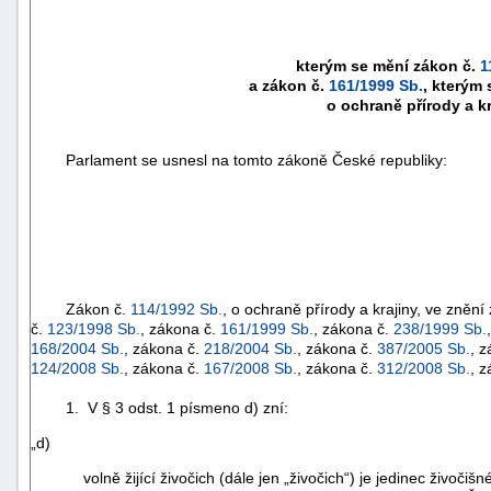
kterým se mění zákon č.
1
a zákon č.
161/1999 Sb.
, kterým
o ochraně přírody a k
Parlament se usnesl na tomto zákoně České republiky:
Zákon č.
114/1992 Sb.
, o ochraně přírody a krajiny, ve zněn
č.
123/1998 Sb.
, zákona č.
161/1999 Sb.
, zákona č.
238/1999 Sb.
168/2004 Sb.
, zákona č.
218/2004 Sb.
, zákona č.
387/2005 Sb.
, 
124/2008 Sb.
, zákona č.
167/2008 Sb.
, zákona č.
312/2008 Sb.
, 
1. V § 3 odst. 1 písmeno d) zní:
„d)
volně žijící živočich (dále jen „živočich“) je jedinec živo