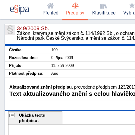
Přehled
Předpisy
Klasifikace
Vybr
349/2009 Sb.
Zákon, kterým se mění zákon č. 114/1992 Sb., o ochraně
Národní park České Švýcarsko, a mění se zákon č. 114/1
Částka:
109
Rozeslána dne:
9. října 2009
Přijato:
11. září 2009
Platnost předpisu:
Ano
Aktualizované znění předpisu
, provedené předpisem 123/2017 
Text aktualizovaného znění s celou hlavičk
Ukázka textu
předpisu: